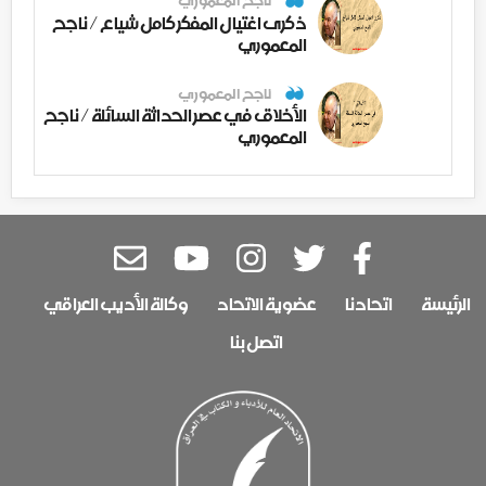
ناجح المعموري
ذكرى اغتيال المفكر كامل شياع / ناجح
المعموري
ناجح المعموري
الأخلاق في عصر الحداثة السائلة / ناجح
المعموري
الرئيسة
اتحادنا
عضوية الاتحاد
وكالة الأديب العراقي
اتصل بنا