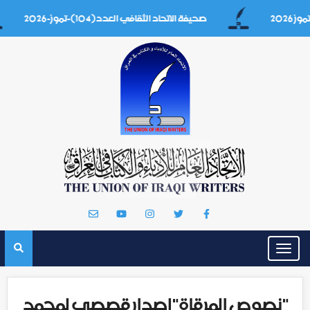
صحيفة الاتحاد الثقافي العدد(104)-تموز-2026
Toggle
navigation
"نصوص المرقاة"إصدار قصصي لمحمد