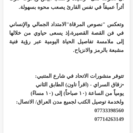
أثراً عميقاً في نفس القارئ يصعب محوه بسهولة.
وتعكس "نصوص المرقاة"الامتداد الجمالي والإنساني
في فن القصة القصيرة،إذ يسعى حياوي من خلالها
إلى ملامسة تفاصيل الحياة اليومية عبر رؤية فنية
مشبعة بالرمز والانزياح.
تتوفر منشورات الاتحاد في شارع المتنبي:
•زقاق السراي - (اقرأ تاون) الطابق الثاني
يومياً من الساعة (١٠ صباحاً) إلى (١٠ مساءً)
ولخدمة توصيل الكتب لجميع مدن العراق/ الاتصال:
07733398560
07714263149