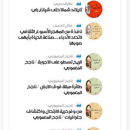
طارق حربي
تايلاند شمالا حتى شيانغ راي
منال الحسن
نافذة من المهجر الأسبوع الثقافي
لاتحاد الأدباء ... صناعة الحياة بأبهى
صورها
ناجح المعموري
الريح تسطو على الاجوبة / ناجح
المعموري
ناجح المعموري
طائرة مبللة فوق الارض / ناجح
المعموري
ناجح المعموري
من وفر حرية الارتحال واكتشاف
جغرافيات / ناجح المعموري