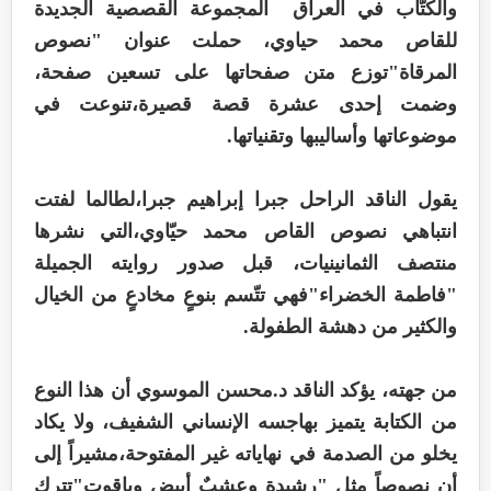
والكتّاب في العراق المجموعة القصصية الجديدة
للقاص محمد حياوي، حملت عنوان "نصوص
المرقاة"توزع متن صفحاتها على تسعين صفحة،
وضمت إحدى عشرة قصة قصيرة،تنوعت في
موضوعاتها وأساليبها وتقنياتها.
يقول الناقد الراحل جبرا إبراهيم جبرا،لطالما لفتت
انتباهي نصوص القاص محمد حيّاوي،التي نشرها
منتصف الثمانينيات، قبل صدور روايته الجميلة
"فاطمة الخضراء"فهي تتّسم بنوعٍ مخادعٍ من الخيال
والكثير من دهشة الطفولة.
من جهته، يؤكد الناقد د.محسن الموسوي أن هذا النوع
من الكتابة يتميز بهاجسه الإنساني الشفيف، ولا يكاد
يخلو من الصدمة في نهاياته غير المفتوحة،مشيراً إلى
أن نصوصاً مثل "رشيدة وعشبٌ أبيض وياقوت"تترك