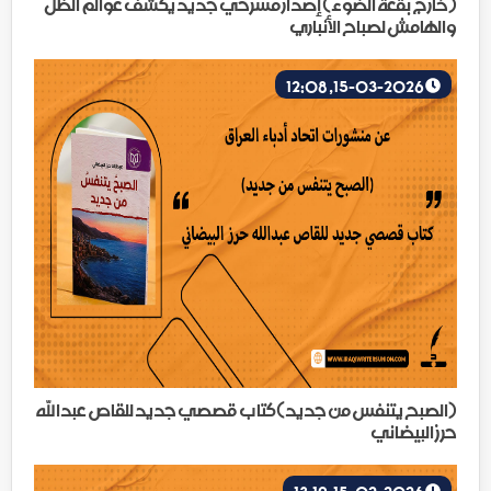
(خارج بقعة الضوء) إصدار مسرحي جديد يكشف عوالم الظل
والهامش لصباح الأنباري
15-03-2026, 12:08
(الصبح يتنفس من جديد)كتاب قصصي جديد للقاص عبدالله
حرز البيضاني