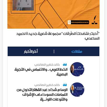
"أحبكِ فتضحكُ الطُرقات" مجموعة شعرية جديدة لحميد
الساعدي
مقالات
أخر الأخبار
خالد خضير الصالحي
الخط العربي.. والانغماس في التجربة
البصرية
خالد خضير الصالحي
الرسام شدّاد عبد القهّار التحول من
الغمامات السوداء لى الإشراق
والتنوعات اللونــيّة