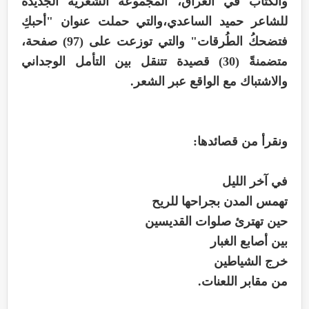
والكتاب في العراق، المجموعة الشعرية الجديدة
للشاعر حميد الساعدي،والتي حملت عنوان "أحبكِ
فتضحكُ الطُرقات" والتي توزعت على (97) صفحة،
متضمنةً (30) قصيدة تتنقل بين التأمل الوجداني
والاشتباك مع الواقع عبر الشعر.
ونقرأ من قصائدها:
في آخر الليل
تهمس المدن بجراحها للريح
حين تهترئ صلوات القديسين
بين أصابع الغبار
خرج الشياطين
من مقابر اللعنات.