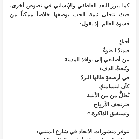
كما يبرز البعد العاطفي والإنساني في نصوص أخرى،
حيث تتجلى ثيمة الحب بوصفها خلاصاً ممكناً من
قسوة العالم، إذ يقول:
أحبكِ
فيمتدّ الضوءُ
من أصابعي إلى نوافذ المدينة
ويُبعثُ الدفء
في أرصفةٍ طالها البردُ
كأن ابتسامتكِ
تُطلُّ من بين الأبنية
فترتجف الأرواح
وتستفيق الذاكرة.”
تتوفر منشورات الاتحاد في شارع المتنبي: