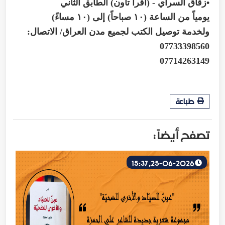
•زقاق السراي - (اقرأ تاون) الطابق الثاني
يومياً من الساعة (١٠ صباحاً) إلى (١٠ مساءً)
ولخدمة توصيل الكتب لجميع مدن العراق/ الاتصال:
07733398560
07714263149
طباعة
تصفح أيضاً :
25-06-2026, 15:37