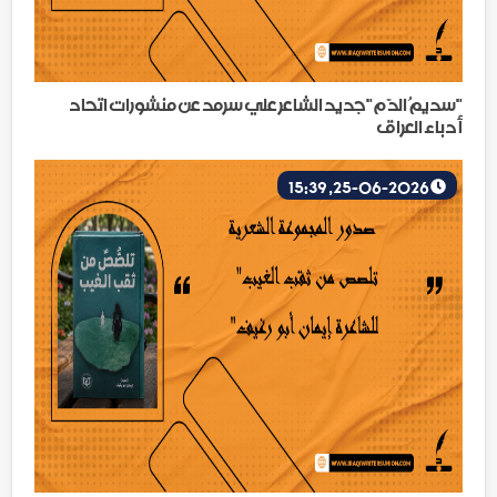
"سديمُ الدّم"جديد الشاعر علي سرمد عن منشورات اتحاد
أدباء العراق
25-06-2026, 15:39