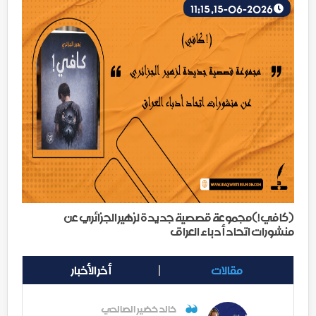
15-06-2026, 11:15
(كافي!)مجموعة قصصية جديدة لزهير الجزائري عن
منشورات اتحاد أدباء العراق
مقالات
أخر الأخبار
خالد خضير الصالحي