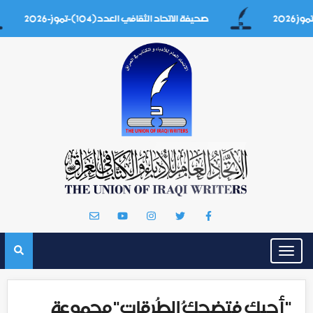
صحيفة الاتحاد الثقافي العدد(104)-تموز-2026
Toggle
navigation
"أحبكِ فتضحكُ الطُرقات" مجموعة