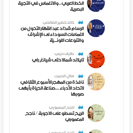
الخط العربي.. والانغماس في التجربة
البصرية
خالد خضير الصالحي
الرسام شدّاد عبد القهّار التحول من
الغمامات السوداء لى الإشراق
والتنوعات اللونــيّة
طارق حربي
تايلاند شمالا حتى شيانغ راي
منال الحسن
نافذة من المهجر الأسبوع الثقافي
لاتحاد الأدباء ... صناعة الحياة بأبهى
صورها
ناجح المعموري
الريح تسطو على الاجوبة / ناجح
المعموري
ناجح المعموري