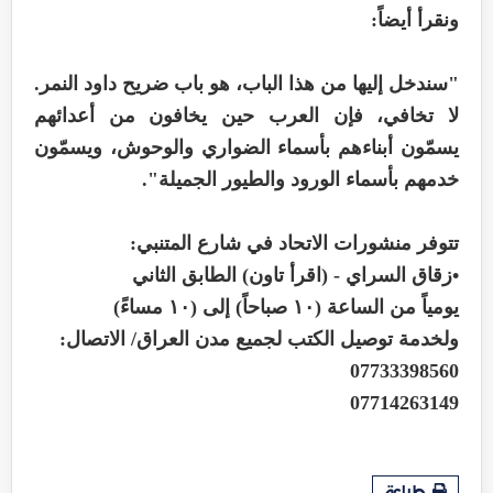
ونقرأ أيضاً:
"سندخل إليها من هذا الباب، هو باب ضريح داود النمر.
لا تخافي، فإن العرب حين يخافون من أعدائهم
يسمّون أبناءهم بأسماء الضواري والوحوش، ويسمّون
خدمهم بأسماء الورود والطيور الجميلة".
تتوفر منشورات الاتحاد في شارع المتنبي:
•زقاق السراي - (اقرأ تاون) الطابق الثاني
يومياً من الساعة (١٠ صباحاً) إلى (١٠ مساءً)
ولخدمة توصيل الكتب لجميع مدن العراق/ الاتصال:
07733398560
07714263149
طباعة