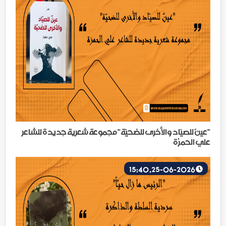
"عينٌ للصيّاد والأخرى للضحيّة" مجموعة شعرية جديدة للشاعر
علي الحمزة
25-06-2026, 15:40