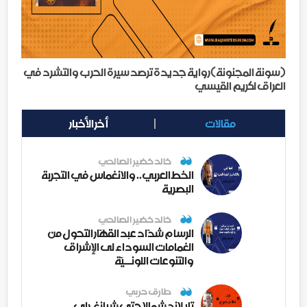
(سونة المجنونة)رواية جديدة ترصد سيرة الحرب والتشرد في
العراق لكريم القيسي
مقالات
أخر الأخبار
خالد خضير الصالحي
الخط العربي.. والانغماس في التجربة
البصرية
خالد خضير الصالحي
الرسام شدّاد عبد القهّار التحول من
الغمامات السوداء لى الإشراق
والتنوعات اللونــيّة
طارق حربي
تايلاند شمالا حتى شيانغ راي