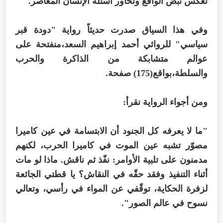
تعكس نبض الواقع وتحاور أسئلة الإنسان المعاصر.
وفي هذا السياق صدرت حديثاً رواية "دودة قبر
سياسي" للروائي أحمد إبراهيم السعد،منفتحة على
عوالم متشابكة من الذاكرة والحرب
والسلطة،بواقع(175) صفحة.
ومن أجواء الرواية نقرأ:
"ما لا يعرفه كل الجنود أن الابتسامة في عين كاميرا
مصوّر تشبه عين الموت في كاميرا الحرب، لكنهم
مدمنون على تلبية الأوامر: نفّذ ثم ناقش. ماذا لو مات
أثناء التنفيذ وفقد حقّه في النقاش؟ يا قطتي الجائعة
لزفرة الحكاية، توقّفي عن المواء في رأسي، وتعالي
نسوح في عالم الصور".