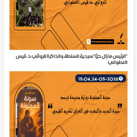
"الرئيس ما زال حيّاً"سردية السلطة والذاكرة للروائي د.قيس
العطواني
24-05-2026, 15:04