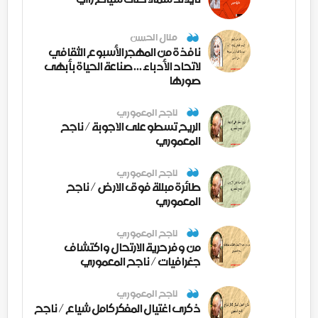
منال الحسن
نافذة من المهجر الأسبوع الثقافي
لاتحاد الأدباء ... صناعة الحياة بأبهى
صورها
ناجح المعموري
الريح تسطو على الاجوبة / ناجح
المعموري
ناجح المعموري
طائرة مبللة فوق الارض / ناجح
المعموري
ناجح المعموري
من وفر حرية الارتحال واكتشاف
جغرافيات / ناجح المعموري
ناجح المعموري
ذكرى اغتيال المفكر كامل شياع / ناجح