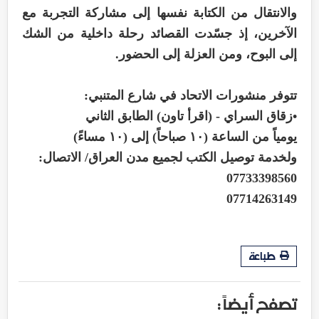
والانتقال من الكتابة نفسها إلى مشاركة التجربة مع
الآخرين، إذ جسّدت القصائد رحلة داخلية من الشك
إلى البوح، ومن العزلة إلى الحضور.
تتوفر منشورات الاتحاد في شارع المتنبي:
•زقاق السراي - (اقرأ تاون) الطابق الثاني
يومياً من الساعة (١٠ صباحاً) إلى (١٠ مساءً)
ولخدمة توصيل الكتب لجميع مدن العراق/ الاتصال:
07733398560
07714263149
طباعة
تصفح أيضاً :