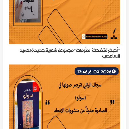
"أحبكِ فتضحكُ الطُرقات" مجموعة شعرية جديدة لحميد
الساعدي
6-03-2026, 12:46