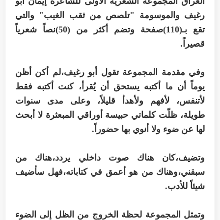
العراق المجموعة الشعرية الأولى للشاعرة إيمان أبو
رغيف والموسومة "تلصص من ثقب الغيب" والتي
تقع بـ(110)صفحة وتضم أكثر من (50)نصاً شعرياً
قصيراً.
وفي مقدمة المجموعة تقول أبو رغيف،لم أكن أظن
يوماً أن ما أكتبه يستحق أن يُقرأ، كنت أكتبه فقط
لأتنفس، لأفهم ولأهدأ قليلاً، وعلى مدى سنوات
طويلة، ظلّت كلماتي حبيسة أوراقي المبعثرة لا أبحث
لها عن ضوء ولا أنوي بها حضوراً.
وتضيف،كان هناك صوت داخلي يردد،هناك من
سبقني،وهناك من هو أعمق في كتاباته،فهل سأضيف
شيئاً للأدب.
وتمثل المجموعة لحظة الخروج من الظل إلى الضوء