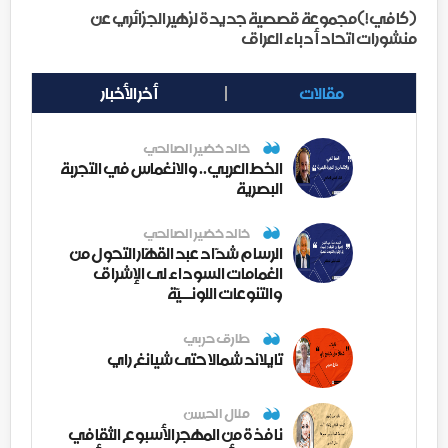
(كافي!)مجموعة قصصية جديدة لزهير الجزائري عن
منشورات اتحاد أدباء العراق
مقالات
أخر الأخبار
خالد خضير الصالحي
الخط العربي.. والانغماس في التجربة
البصرية
خالد خضير الصالحي
الرسام شدّاد عبد القهّار التحول من
الغمامات السوداء لى الإشراق
والتنوعات اللونــيّة
طارق حربي
تايلاند شمالا حتى شيانغ راي
منال الحسن
نافذة من المهجر الأسبوع الثقافي