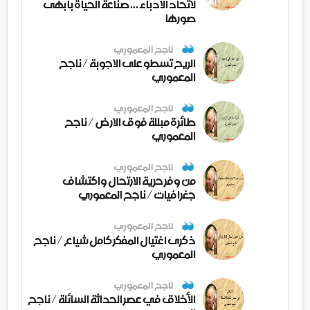
لاتحاد الأدباء ... صناعة الحياة بأبهى
صورها
ناجح المعموري
الريح تسطو على الاجوبة / ناجح
المعموري
ناجح المعموري
طائرة مبللة فوق الارض / ناجح
المعموري
ناجح المعموري
من وفر حرية الارتحال واكتشاف
جغرافيات / ناجح المعموري
ناجح المعموري
ذكرى اغتيال المفكر كامل شياع / ناجح
المعموري
ناجح المعموري
الأخلاق في عصر الحداثة السائلة / ناجح