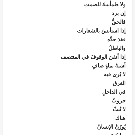
ولا طمأنينةَ للصمتِ
إن برد
فالحقُّ
إذا استأنسَ بالشعارات
فقدَ حدَّه
والباطلُ
إذا أتقنَ الوقوفَ في المنتصف
أشبهُ بماءٍ صافٍ
لا يُرى فيه
الغرق
في الداخلِ
حروبٌ
لا تُبثّ
هناك
يُوزَنُ الإنسانُ