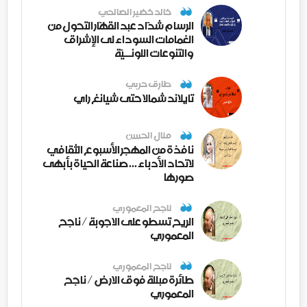
خالد خضير الصالحي
الرسام شدّاد عبد القهّار التحول من
الغمامات السوداء لى الإشراق
والتنوعات اللونــيّة
طارق حربي
تايلاند شمالا حتى شيانغ راي
منال الحسن
نافذة من المهجر الأسبوع الثقافي
لاتحاد الأدباء ... صناعة الحياة بأبهى
صورها
ناجح المعموري
الريح تسطو على الاجوبة / ناجح
المعموري
ناجح المعموري
طائرة مبللة فوق الارض / ناجح
المعموري