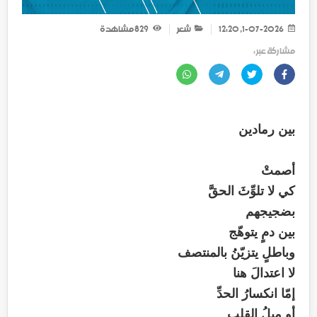
1-07-2026, 12:20
شعر
829
مشاهدة
مشاركة عبر :
بين رمادين
أصمتْ
كي لا تلوِّثَ الحقَّ
بضجيجهم
بين دمٍ يتوهّج
وباطلٍ يتزيّنُ بالمنتصف
لا اعتدالَ هنا
إمّا انكسارُ الحدِّ
أو ميلُ القلبِ