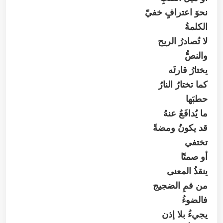
نحوَ اعترافٍ خفيّ
الكلمةُ
لا تُصادرُ الريح
والنصُّ
يختارُ قارئَه
كما تختارُ النارُ
حطبَها
ما يُدافَعُ عنهُ
قد يكونُ ومضةً
تختفي
أو صمتًا
ينقذُ المعنى
من فمِ الضجيج
فالضوءُ
يجيءُ بلا إذن