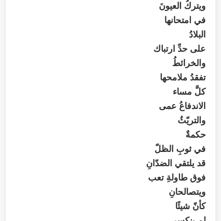
ويتركُ العيونَ
في امتحانها
البلادُ
على حدِّ ارتباك
والخرائطُ
تفقدُ ملامحها
كلَّ مساء
الاندفاعُ عمى
والتريّثُ
حكمةٌ
في ثوبِ الظلّ
قد يلتقي الضدّانِ
فوق طاولةِ تعب
ويتصالحانِ
كأنّ شيئًا
لم ينكسر