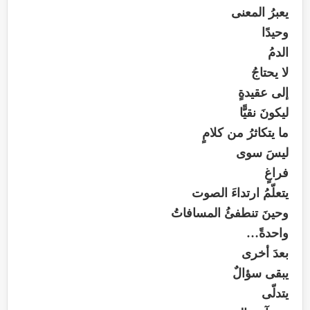
يعبرُ المعنى
وحيدًا
الدمُ
لا يحتاجُ
إلى عقيدةٍ
ليكونَ نقيًّا
ما يتكاثرُ من كلامٍ
ليسَ سوى
فراغٍ
يتعلّمُ ارتداءَ الصوت
وحينَ تنطفئُ المسافاتُ
واحدةً…
بعدَ أخرى
يبقى سؤالٌ
يتدلّى