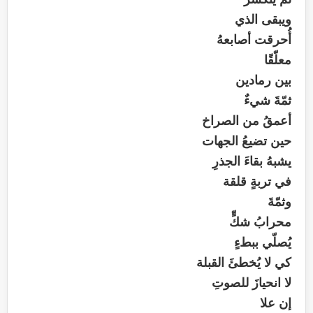
ويبقى الذي
أُحرقت أصابعهُ
معلّقًا
بين رمادين
ثمّةَ شيءٌ
أعمقُ من الصراخ
حين تضيعُ الجهات
يشبهُ بقاءَ الجذرِ
في تربةٍ قلقة
وثمّةَ
محرابُ شكٍّ
يُصلّي ببطءٍ
كي لا يُخطئَ القبلة
لا انحيازَ للصوتِ
إن علا