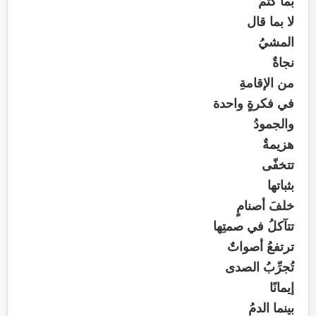
بما كتمَ
لا بما قال
المشيُ
نجاةٌ
من الإقامةِ
في فكرةٍ واحدة
والجمودُ
هزيمةٌ
تتخفّى
بثباتها
خلفَ أصنامٍ
تتآكلُ في صمتِها
ترتفعُ أصواتٌ
تُجرِّبُ الصدى
إيمانًا
بينما الدمُ