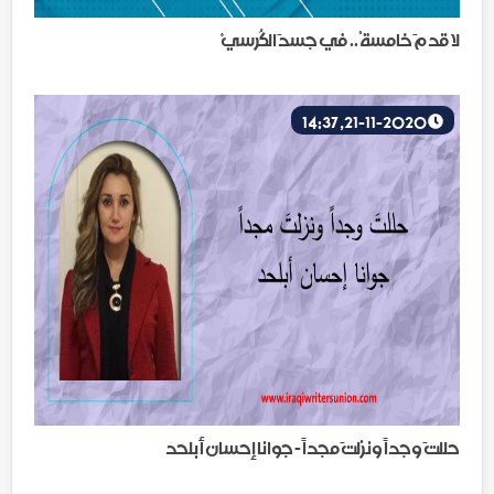
لا قدمَ خامسةْ .. في جسدَ الكُرسيْ
21-11-2020, 14:37
حللتَ وجداً ونزلتَ مجداً - جوانا إحسان أبلحد