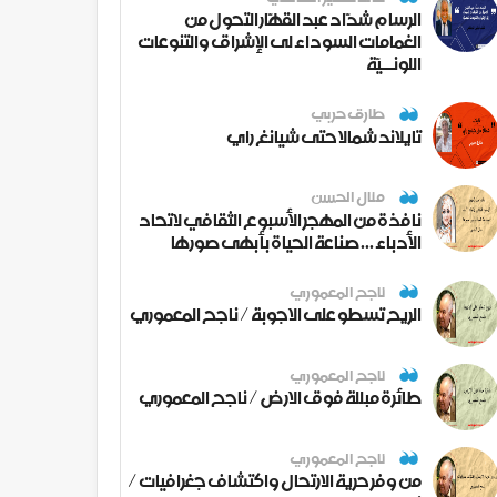
الرسام شدّاد عبد القهّار التحول من
الغمامات السوداء لى الإشراق والتنوعات
اللونــيّة
طارق حربي
تايلاند شمالا حتى شيانغ راي
منال الحسن
نافذة من المهجر الأسبوع الثقافي لاتحاد
الأدباء ... صناعة الحياة بأبهى صورها
ناجح المعموري
الريح تسطو على الاجوبة / ناجح المعموري
ناجح المعموري
طائرة مبللة فوق الارض / ناجح المعموري
ناجح المعموري
من وفر حرية الارتحال واكتشاف جغرافيات /