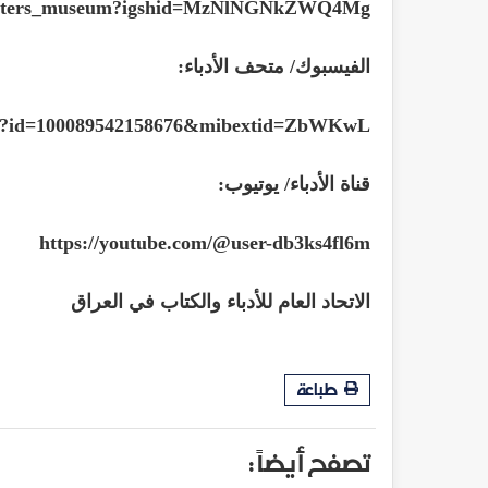
/writers_museum?igshid=MzNlNGNkZWQ4Mg
الفيسبوك/ متحف الأدباء:
php?id=100089542158676&mibextid=ZbWKwL
قناة الأدباء/ يوتيوب:
https://youtube.com/@user-db3ks4fl6m
الاتحاد العام للأدباء والكتاب في العراق
طباعة
تصفح أيضاً :