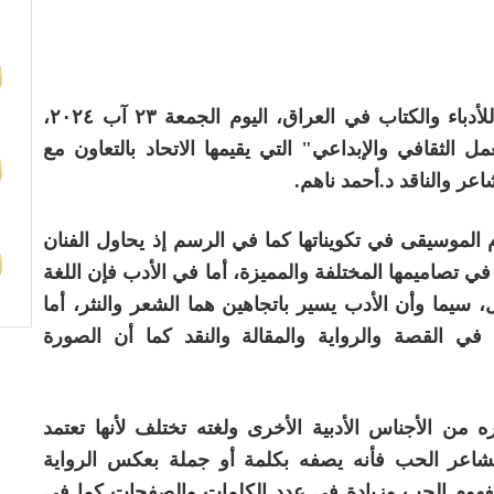
شهدت مكتبة ألفريد سمعان في الاتحاد العام للأدباء والكتاب في العراق، اليوم الجمعة ٢٣ آب ٢٠٢٤،
الثقافي والإبداعي" التي يقيمها الاتحاد بالتعاون مع
عر والناقد د.أحمد ناهم.
الموسيقى في تكويناتها كما في الرسم إذ يحاول الفنان
ي تصاميمها المختلفة والمميزة، أما في الأدب فإن اللغة
 سيما وأن الأدب يسير باتجاهين هما الشعر والنثر، أما
في القصة والرواية والمقالة والنقد كما أن الصورة
 من الأجناس الأدبية الأخرى ولغته تختلف لأنها تعتمد
الشاعر الحب فأنه يصفه بكلمة أو جملة بعكس الرواية
مفهوم الحب وزيادة في عدد الكلمات والصفحات كما في