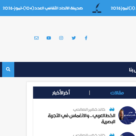
صحيفة الاتحاد الثقافي العدد(104)-تموز-2026
بنا
مقالات
أخر الأخبار
خالد خضير الصالحي
الخط العربي.. والانغماس في التجربة
البصرية
خالد خضير الصالحي