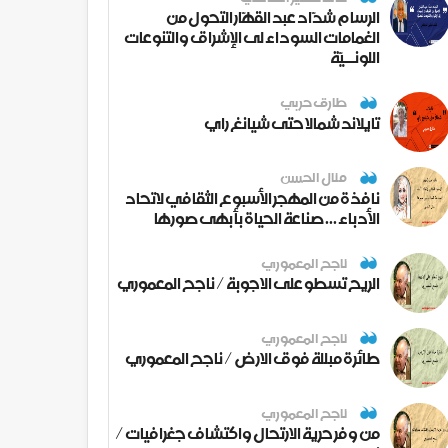
الرسام شدّاد عبد القهّار التحول من
الغمامات السوداء لى الإشراق والتنوعات
اللونــيّة
طارق حربي
تايلاند شمالا حتى شيانغ راي
منال الحسن
نافذة من المهجر الأسبوع الثقافي لاتحاد
الأدباء ... صناعة الحياة بأبهى صورها
ناجح المعموري
الريح تسطو على الاجوبة / ناجح المعموري
ناجح المعموري
طائرة مبللة فوق الارض / ناجح المعموري
ناجح المعموري
من وفر حرية الارتحال واكتشاف جغرافيات /