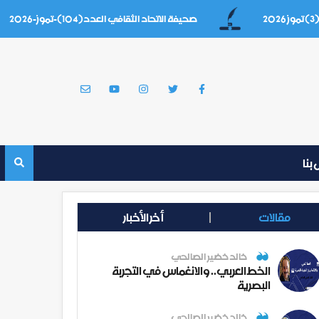
صحيفة الاتحاد الثقافي العدد(104)-تموز-2026
بنا
مقالات
أخر الأخبار
خالد خضير الصالحي
الخط العربي.. والانغماس في التجربة
البصرية
خالد خضير الصالحي