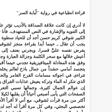
قراءة انطباعية في رواية "لُبابة السر"
لا أدري إن كانت علاقة الصداقة بالأديب تؤثر عل
إلى التنويه والإشارة في النص المستهدف، فأنا
الكبير شوقي كريم حسن أجد أن للحياد سطوة و
يجب أن تقال ـ حينما أبدا بقراءة منجز لشو
يفرض نفسه عليَّ قسرا، ويجرني بعنف إلى 
أعيش خلالها مع سحر الكلمة وجزالة العبارة و
وفق هذه المعادلة الميتافيزيقية تجدني حينما 
يتجسد أمامي حشداً من جمال باذخ لعالم يخلط 
تتراءى في اجوائه مسامات الفرح الغامر وال
الذي تنكر له الماء وتركه يعيش عذابات الفراق 
إن عوالم الجمال كثيرة، وجمالها نسبي التع
الصفحات التي يأبى أصبعي أحياناً أن يقلبها لكيلا
أكثر من مرة قرأت لشوقي، مع أني لا أقرأ الأد
تخصصي البحثي، وفي كل مرة أقرأ له أجد لديه