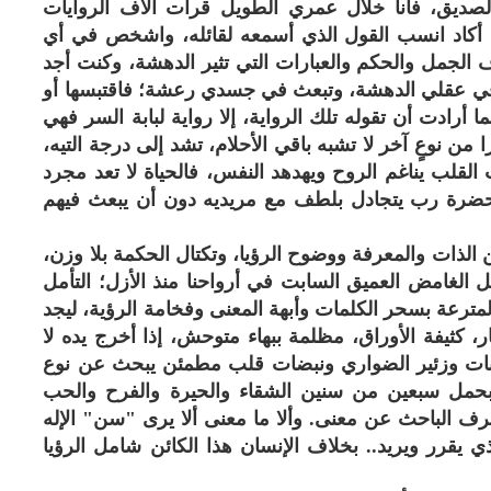
لصديق، فأنا خلال عمري الطويل قرأت آلاف الروايات
أكاد انسب القول الذي أسمعه لقائله، واشخص في أي
 الجمل والحكم والعبارات التي تثير الدهشة، وكنت أجد
ن في عقلي الدهشة، وتبعث في جسدي رعشة؛ فاقتبسها أو
ما أرادت أن تقوله تلك الرواية، إلا رواية لبابة السر فهي
 من نوعٍ آخر لا تشبه باقي الأحلام، تشد إلى درجة التيه،
قلب يناغم الروح ويهدهد النفس، فالحياة لا تعد مجرد
حضرة رب يتجادل بلطف مع مريديه دون أن يبعث فيهم
 الذات والمعرفة ووضوح الرؤيا، وتكتال الحكمة بلا وزن،
الغامض العميق السابت في أرواحنا منذ الأزل؛ التأمل
لمترعة بسحر الكلمات وأبهة المعنى وفخامة الرؤية، ليجد
 كثيفة الأوراق، مظلمة ببهاء متوحش، إذا أخرج يده لا
حيوانات وزئير الضواري ونبضات قلب مطمئن يبحث عن نوع
ء بحمل سبعين من سنين الشقاء والحيرة والفرح والحب
رف الباحث عن معنى. وألا ما معنى ألا يرى "سن" الإله
ي يقرر ويريد.. بخلاف الإنسان هذا الكائن شامل الرؤيا