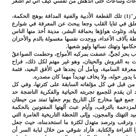
اعات وساعات حتى أندهش من نفسي كيف أني لم أشعر
وآخر ما قرأت لشوقي كانت رواية "لبابة السر"(1) تلك القطعة الأدبية والفنية المدافة بوهج الحكمة،
متعلق في ثنايا القلب وجعا يبحث عن المعرفة في شوارع
اة، وتلوث هواؤها بحماقة البشر، مدينة أخذ منها الناس
ة بآلاف الأعداء، ووجدت نفسها مغسولة بالدم والأحزان
اب بحر لجيٍّ، عصفت بمركبه الأمواج، وحطمت الصواعقُ
ت به القروش والحيتان، وهو غير مهتم لكل ذلك، فراح
معرفة السامية، ويأمل أن يجدها في الأفق البعيد، فثمة
يدور حوله، ولا يخاف تهديداً مهما كان مصدره.
ه من قبل في كل مؤلفاته السابقة على كثرتها، وفي كل
د ان يقدم للجميع تجربته الحياتية والفكرية الناضجة حد
ي جمع فيها مخارج كل التاريخ يوم جعلها تمتد من حيطان
لمزدحمة بالترقب، وأيام عبث آلهتها المفتونين بالحكمة
 التهتك والمجون، وإلى اللحظة التاريخية الغامرة التي
 وترقب وترصد متهدل لكثرة ما استخدمناه، حيث جعل
القراءة والكتابة. فأراد شوقي من خلال لبابة السر أن