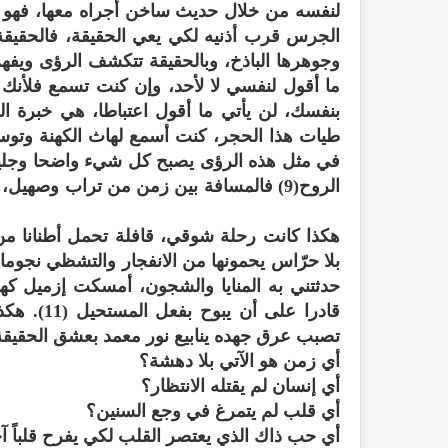
لنفسه من خلال حديث ساخن أجراه معها، فهو وفق
الجرس قرب أذنيه لكي يعي الحقيقة، فالحقيقة
وجوهرها الباذخ، وبالحقيقة تتكشف الرؤى ويفهم 
ما أقول لنفسي لا لأحد، وإن كنت تسمع فلأنك ا
بنفسك، لن يأتي ما أقول اعتباطا، هي خبرة ا
في مثل هذه الرؤى يصبح كل شيء واضحا وجليا،
هكذا كانت رحلة شوقي، قافلة تحمل أطنانا من الح
بلا حرّاس يحمونها من الانفجار والتشظي نجوم
حدثتني به المنايا والشجون، أمسكت إزميل كه
قادرا على
تصبب عرق جهده ينابيع نور معمد بعشق الحقيقة، ج
أي زمن هو الآتي بلا دهشة؟
أي إنسان لم يقتله الانتظار؟
أي قلب لم يتمرغ في وجع السنين؟
أي حب ذاك الذي يعتصر القلب لكي يفرح قلباً آ