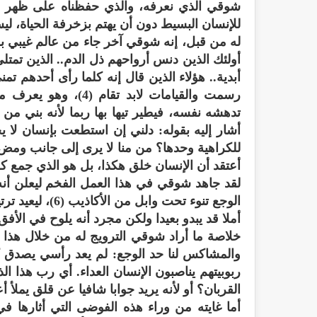
شوقي الذي نعرفه، والذي حفظناه على ظهر قلوب
للإنسان البسيط دون أن يهتم بزخرفة الحياة، ل
له من قبل، إنه شوقي آخر جاء من عالم غيبي بو
أولئك الذين دنس أرواحهم ذل الدم.. الذين تم
أبدية.. هؤلاء الذين قال إنه كلما رأى أحدهم ت
رسمت والقيامات لابد 
تدهشه نفسه، فيطير تيها بها ربما لأنه بني 
أشار إليه بقوله: دلني إن استطعت بإنسان لا
للكراهية وحدها؟ من منا لا يرى إلى جانب ومض
أعتقد أن الإنسان خلق هكذا، بل هو الذي جمع كل
لقد جاهد شوقي في هذا العمل الفخم ليعلن أنه لا
الوجع تنوء تحت و
أملا قد يبدو بعيدا ولكن مجرد أنه يلوح في الأف
خلاصة ما أراد شوقي الترويج له من خلال هذا ا
والمشاكس لنا حد الوجع: لم يعد رأسي يصدق كل
ربوبيتهم يناصبون الإنسان العداء. أي رب هذا ا
القربان؟ أو لأنه يريد جوابا شافيا عن قلق يملأ أعم
أما غايته من وراء هذه الفوضى التي أثارها في