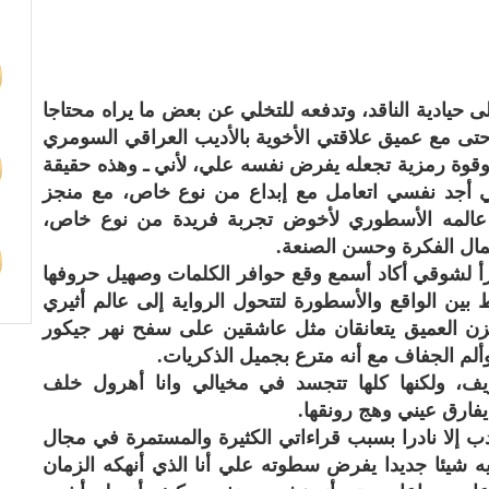
ى حيادية الناقد، وتدفعه للتخلي عن بعض ما يراه محتاجا
 حتى مع عميق علاقتي الأخوية بالأديب العراقي السومري
قوة رمزية تجعله يفرض نفسه علي، لأني ـ وهذه حقيقة
قي أجد نفسي اتعامل مع إبداع من نوع خاص، مع منجز
عالمه الأسطوري لأخوض تجربة فريدة من نوع خاص،
جمال الفكرة وحسن الصنعة.
أقرأ لشوقي أكاد أسمع وقع حوافر الكلمات وصهيل حروفها
بين الواقع والأسطورة لتتحول الرواية إلى عالم أثيري
حزن العميق يتعانقان مثل عاشقين على سفح نهر جيكور
وألم الجفاف مع أنه مترع بجميل الذكريات.
ريف، ولكنها كلها تتجسد في مخيالي وانا أهرول خلف
 يفارق عيني وهج رونقها.
ب إلا نادرا بسبب قراءاتي الكثيرة والمستمرة في مجال
 شيئا جديدا يفرض سطوته علي أنا الذي أنهكه الزمان