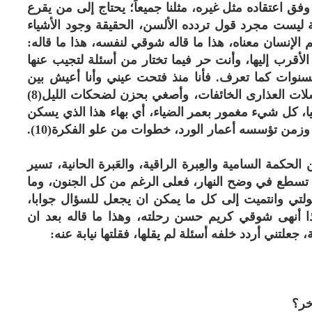
 اعتقاده مثل غيره، مثلنا جميعاً؛ يحتاج إلى من يقرع
 ليست مجرد قول تردده الألسن، الحقيقة وجود الأشياء
الإنسان معناه، هذا ما قاله شوقي لنفسه، هذا ما قاله:
لأقرب إليها، وأنت حر فيما تختار من أسئلة لتجيب عنها
لسنوات كما تعرف. فأنا منذ فتحت عيني وأنا أعيش بين
طيات هذا الحجر، كنت أسمع لهاث الكهنة وتوسلات العذارى الخائفات، وأصغي بحزن لضحكات الليل(8)
 كل شيء مغمور بعمر الضياء، أي بهاء هذا الذي يسكن
الروح(9) فالمسافة بين زمن من تراب وصهيل، وزمن تؤسسه أعمار الورد، خطوات من علو الفكرة(10).
كمة السامية والعِبرة الراقية، والعَبرة الحانية، تسير
ا تسطع في وضح النهار، فعلى الرغم من كل الجنون، وما
ولتي وانتميت إلى كل ما يمكن ان يجعل للسؤال جوابا،
 أن يبوح بفعل المستحيل (11). هكذا أنهى شوقي كريم حسن رحلته، وهذا ما قاله بعد ان
علتني أردد خلفه أسئلة لم يقلها، فقلتها نيابة عنه:
خر؟