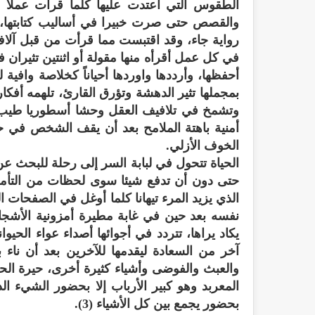
الطقوس التي اعتدت عليها كلما قرأت عملاً 
والقصص حتى صرت خبيرا في أساليب كتابتها، 
رواية جاء، وقد اقتبست مما قرأت من قبل آلاف
في كل عمل أقرأه منها مقولة أو اثنتين تثيرا
أحفظها، وأرددها واوردها أحياناً كخلاصة وافية ل
بمجملها تثير الدهشة وتؤرق القارئ، تلهمه أفكارا
وتشمخ في تلافيف العقل وحشا أسطوريا طيب ال
أمنية باهتة الملامح بعد أن يقف الشخص في 
الخوف الأزلي.
الحياة تتحول في لبابة السر إلى رحلة للبحث عن
حتى دون أن تدفع شيئا سوى لحظات من التأمل 
الذي يزيد المرء تيهانا كلما أوغل في الصفحات ا
نفسه بعد حين في غابة مطيرة أمزونية الأشجار،
يكاد يراها، تتردد في أجوائها أصداء عواء ال
آخر من السعادة ليقدمها للآخرين بعد أن نا
والعبث والفوضى وأشياء كثيرة أخرى، حيرة الح
المعربد وهو كبير الأرباب إلا بحضور الشيء الذ
بحضور يجمع بين كل الأشياء (3).