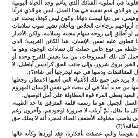
نا في أسلوبه الشائك الذي يناغم وجد الحياة اليومية
يس هو الذي قدم نفسه في هذا العمل، ليس هو الذي قرأنا
هيمي، من دنيا ليست دنيانا، وكون ليس كوننا، يبحث عن
تلئ أرواحهم برجاءات الخلاص وبأحلام تشير صوب سلامات
منى لو أطلق إلى روحه سهام محبته وسلامه، ولكن الأقدار
تقام (4)، وهو يعرف ما تنطوي عليه نفس الإنسان، هذا الكائن الغريب؛ الذي
من خلطة من نوع خاص حملت كل تضادات الوجود، وهو ما
 يحمل كل تلك الممزوجات، من منا يعيش للفرح وحده أو
 الخير بروق شرور، وإلى جانب الحق كراديس أباطيل، لا
 المتناقضات ودسها في عبه ليخرجها أنى شاء(5).
 يريد غير جمع تلك الأشياء التي أتعبها الانتظار، وجعلها
ابل من الأكاذيب (6)، ليعيد ترتيبها من جديد أملا في أن يبعث في نفس الإنسان المهزوم
ق البعيد يعطي المرء قوة المطاولة على أمل الوصول.
لعمل الجميل هو ما رسمه قلمه المترفق بنا حد الطيبة،
 ما يقال، ثمَّ أرباب لا ضرورة لوجودهم، وآخرون رغم
لذي يناصب مخلوقه الأضعف العداء لمجرد أنه لا يملك حق
اقه؟(7)
 نفوسنا والتي عصفت بأفكارنا، فقد أوردها وكأنه قالها