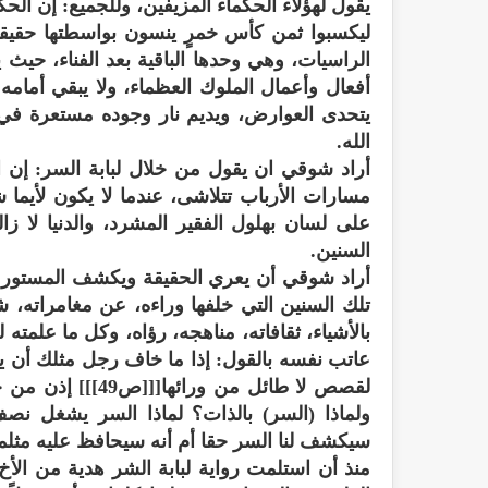
يقول لهؤلاء الحكماء المزيفين، وللجميع: إن الح
ليكسبوا ثمن كأس خمرٍ ينسون بواسطتها حقيقتهم 
الراسيات، وهي وحدها الباقية بعد الفناء، حيث 
أفعال وأعمال الملوك العظماء، ولا يبقي أمامه 
يتحدى العوارض، ويديم نار وجوده مستعرة في
الله.
أراد شوقي ان يقول من خلال لبابة السر: إن ا
على لسان بهلول الفقير المشرد، والدنيا لا زا
السنين.
أراد شوقي أن يعري الحقيقة ويكشف المستور 
تلك السنين التي خلفها وراءه، عن مغامراته
بالأشياء، ثقافاته، مناهجه، رؤاه، وكل ما علمته 
عاتب نفسه بالقول: إذا ما خاف رجل مثلك أن يد
لقصص لا طائل من و
ولماذا (السر) بالذات؟ لماذا السر يشغل نصف
سيكشف لنا السر حقا أم أنه سيحافظ عليه مثلما
منذ أن استلمت رواية لبابة الشر هدية من ال