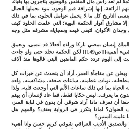
كمة لم تعد رأس مال المفلس والوضيع، يتاجرون بها بغباء،
الزائفة، إنها إشراقة قيم الوجود، تنوء بحملها الجبال
ينسى التاريخ كل ما لا يحمل عوامل الخلود، بما في ذلك
إلا مشارق أنوار الحكمة البهية؛ التي علمت الخلود كيف
 وجدان الأكوان، لتبقى قيمه وسجاياه مشرقه مثل وجه
لملِك إنسان يمضي تاركا وراءه أفعالا قد تنسى، وبعمق
مسارات الأرباب تتلاشى، عندما لا يكون لأيما شيء أهمية[[[ص49.]]] لكن الحكمة تخلد حتى ولو جاءت
لت إلى اليوم تردد حكم الماضين البتي قالوها منذ آلاف
ويعلن عن مفاجأة العمر، أراد أن يتحدث عن خبرات كل
، شطحاته، نوبات عظمته، ساعات ضعفه، مشاكسته، ولعه
له الحياة بما في ذلك ساعات الألم التي أوجعت قلبه، ولذا
ون ما يعرف.. ليس حكايا فقط، فما عاد لإنسان أن يهتم
رائها[[[ص49]]] إذن من حقنا أن نعرف ماذا أراد شوقي أن يدون في لبابة السر،
 العنوان؟ لماذا يتكرر في الرواية بعنف؟ والمهم هل
 علمته السنين؟
أخ والصديق الأديب العراقي شوقي كريم حسن وانا أهيء