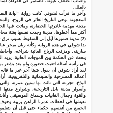
وأصاب الضعف عيونه، فأستمر في القراءة لس
بالملل.
المعجونة بوحي التاريخ الغائر في الروح، وال
مدينة مهدمة غادرتها الحضارة، وماتت فيها الحي
أكثر مما أعطوها، مدينة وجدت نفسها بغتة محاط
(2) مدينة ضميرها آيل إلى السقوط بسبب نزق حكامها وتهتك نسائها ولهو شعبها.
بدا شوقي في هذه الرواية وكأنه ربان يمخر عب
ساريته، ومزقت الرياح العاتية شراعه، وأحاط
يبحث عن الحكمة بين الموجات العاتية، يريد ال
في رأسه أسئلة اتعبت حضوره ولم يعد يشعر بما 
لقد أراد شوقي أن يقول شيئا آخر غير ما قال
أعماله المسرحية والسينمائية والتلفزيونية، أرا
البذخ، تجربته التي نائت بها سنين عمره، والت
وأسوار مدينة بابل التاريخية، وشوارع مدنها ا
والقوة وجمال الغانيات وسماع الموسيقى وأناشيد
نعيشها في لحظات عمرنا الراهن بريبة وخوف
الجميع من أنفسهم حكماء حتى قبل أن يتعلموا 