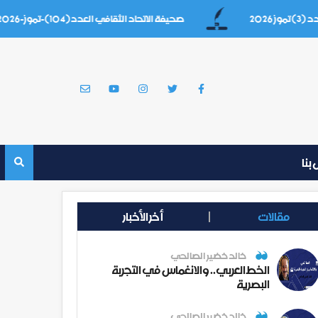
صحيفة الاتحاد الثقافي العدد(104)-تموز-2026
بنا
مقالات
أخر الأخبار
خالد خضير الصالحي
الخط العربي.. والانغماس في التجربة
البصرية
خالد خضير الصالحي