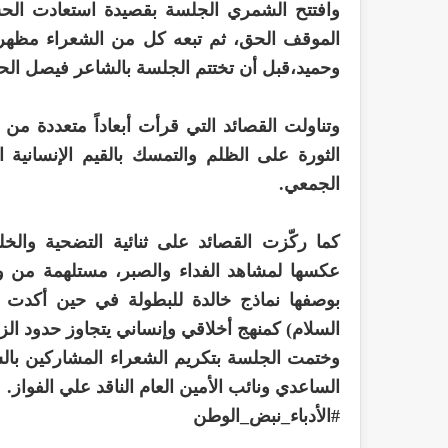
وافتتح الشمري الجلسة بقصيدة استعادت الحس
الموقف الحق، ثم تبعه كل من الشعراء مظهر
وحميد،قبل أن تختتم الجلسة بالشاعر فيصل ال
وتناولت القصائد التي قرأت أبعاداً متعددة م
الثورة على الظلم والتمسك بالقيم الإنسانية ال
الجمعي.
كما ركّزت القصائد على ثنائية التضحية والخل
عكسها لمشاهد الفداء والصبر، مستلهمة من وا
بوصفها نماذج خالدة للبطولة في حين أكدت
السلام) كمنهج أخلاقي وإنساني يتجاوز حدود الز
وختمت الجلسة بتكريم الشعراء المشاركين بالش
الساعدي ونائب الأمين العام الناقد علي الفواز.
#الأدباء_نبض_الوطن