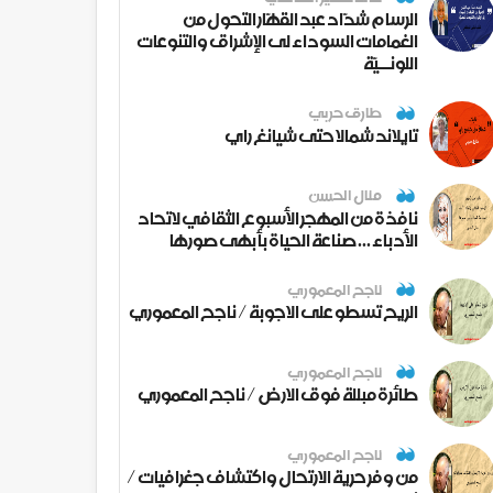
الرسام شدّاد عبد القهّار التحول من
الغمامات السوداء لى الإشراق والتنوعات
اللونــيّة
طارق حربي
تايلاند شمالا حتى شيانغ راي
منال الحسن
نافذة من المهجر الأسبوع الثقافي لاتحاد
الأدباء ... صناعة الحياة بأبهى صورها
ناجح المعموري
الريح تسطو على الاجوبة / ناجح المعموري
ناجح المعموري
طائرة مبللة فوق الارض / ناجح المعموري
ناجح المعموري
من وفر حرية الارتحال واكتشاف جغرافيات /