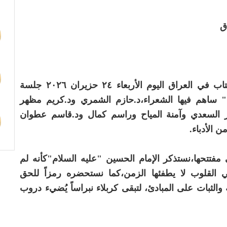
ق
أقام نادي الشعر في الاتحاد العام للأدباء والكتاب في العراق اليوم الأربعاء ٢٤ حزيران ٢٠٢٦ جلسة
" ساهم فيها الشعراء،د.حازم الشمري ود.كريم مظهر
السعدي وآمنة المياح وراسم كمال ود.قاسم عطوان
الأدباء.
فتتحها،نستذكر الإمام الحسين "عليه السلام"كأنه لم
 في القلوب لا يطفئها الزمن،كما نستحضره رمزاً للحق
الثبات على المبادئ، لتبقى كربلاء نبراساً يُضيء دروب