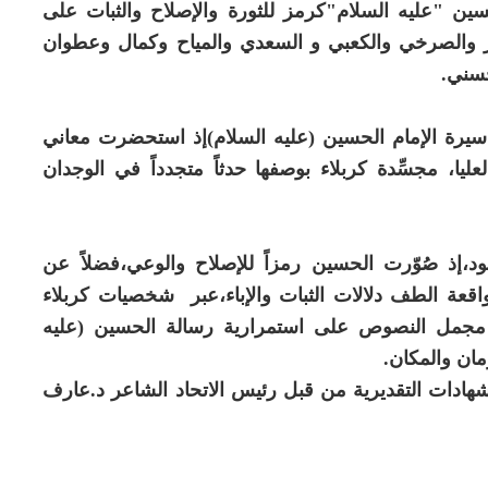
ين "عليه السلام"كرمز للثورة والإصلاح والثبات على
 والصرخي والكعبي و السعدي والمياح وكمال وعطوان
حسني.
ن سيرة الإمام الحسين (عليه السلام)إذ استحضرت معاني
عليا، مجسِّدة كربلاء بوصفها حدثاً متجدداً في الوجدان
ود،إذ صُوّرت الحسين رمزاً للإصلاح والوعي،فضلاً عن
قعة الطف دلالات الثبات والإباء،عبر شخصيات كربلاء
 مجمل النصوص على استمرارية رسالة الحسين (عليه
مان والمكان.
هادات التقديرية من قبل رئيس الاتحاد الشاعر د.عارف