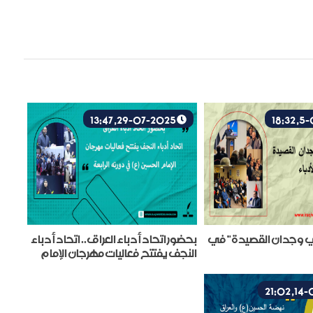
29-07-2025, 13:47
 وجدان القصيدة" في
بحضور اتحاد أدباء العراق.. اتحاد أدباء
النجف يفتتح فعاليات مهرجان الإمام
الحسين (ع) في دورته الرابعة