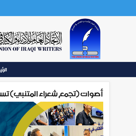
الرئ
أصوات (تجمع شعراء المتنبي) تست