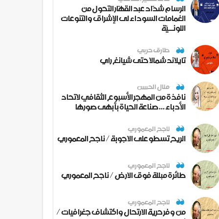
الرسام شدّاد عبد القهّار التحول من
الغمامات السوداء لى الإشراق والتنوعات
اللونــيّة
طارق حربي
تايلاند شمالا حتى شيانغ راي
منال الحسن
نافذة من المهجر الأسبوع الثقافي لاتحاد
الأدباء ... صناعة الحياة بأبهى صورها
ناجح المعموري
الريح تسطو على الاجوبة / ناجح المعموري
ناجح المعموري
طائرة مبللة فوق الارض / ناجح المعموري
ناجح المعموري
من وفر حرية الارتحال واكتشاف جغرافيات /