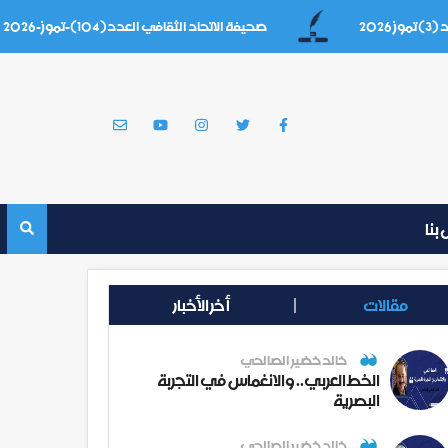
صحيفة الاتحاد الثقافي العدد(104)-تموز-2026
بنا
مقالات
أخر الأخبار
خالد خضير الصالحي
الخط العربي.. والانغماس في التجربة
البصرية
خالد خضير الصالحي