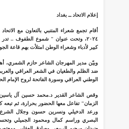
إعلام الاتحاد ــ بغداد
٢٠٢٤، وتحت عنوان " شموع الطفوف .. ت
كبير لأدباء وشعراء الوطن امتلأت بهم قاعة الجو
وبيّن مدير المهرجان الشاعر حازم الشمري، أهم
ضد الظلم والطغيان في الشعر العراقي والعربي و
الوطني العراقي وسورة الفاتحة لروح الإمام الحس
وقص الشاعر القدير د.محمد حسين آل ياسين
الزمان" تفاعل معها الحضور بحرارة، ثم تبعه ك
ورعد الدخيلي ونسرين حسون وجلال الشرع 
البصري وراسم كمال ومحمود الجميلي وتحسين
ضيدان ورحيم الربيعي وصادق العقابي ومعتص