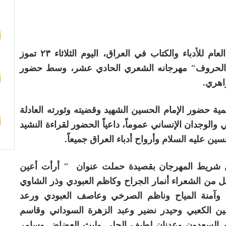
أقام تجمع شعراء المتنبي بالتعاون مع الاتحاد العام للأدباء والكتاب في العراق، اليوم الثلاثاء ٢٣ تموز
در الحروف" مهرجانه الشعري الحادي عشر، وسط حضور
اهري.
ية حضور الإمام الحسين الشهيد وقضيته وثورته العادلة
الوجدان الإنساني عموماً، داعياً الحضور لقراءة النشيد
ين عليه السلام وأرواح أدباء العراق جميعاً.
 شريط المهرجان بقصيدة حملت عنوان " أرأت أعين
ل من الشعراء أنمار الجراح وكاظم العبودي وذر الشاوي
وآمنة المياح وناظم الصرخي وعاصف العبودي ورعد
 الكعبي وحيدر نضير وعبد الزهرة السوداني وقاسم
م السعدون وعدنان لطيف الحلي وليث العضاض وسامر