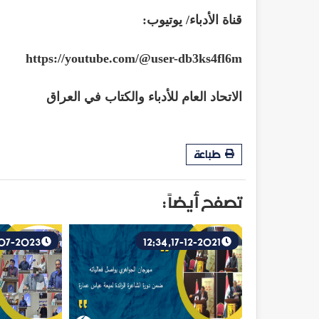
قناة الأدباء/ يوتيوب:
https://youtube.com/@user-db3ks4fl6m
الاتحاد العام للأدباء والكتاب في العراق
طباعة
تصفح أيضاً :
28-07-2023, 13:28
17-12-2021, 12:34