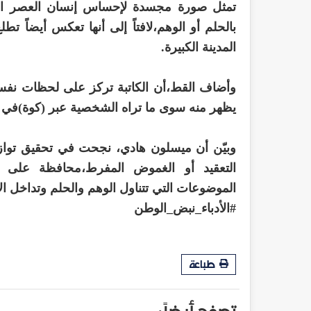
تمثل صورة مجسدة لإحساس إنسان العصر الحد
بالحلم أو الوهم،لافتاً إلى أنها تعكس أيضاً 
المدينة الكبيرة.
وأضاف القط،أن الكاتبة تركز على لحظات نفسية م
يظهر منه سوى ما تراه الشخصية عبر (كوة)في عقل
وبيّن أن ميسلون هادي، نجحت في تحقيق توازن 
التعقيد أو الغموض المفرط،محافظة على و
الموضوعات التي تتناول الوهم والحلم وتداخل الأ
#الأدباء_نبض_الوطن
طباعة
تصفح أيضاً :