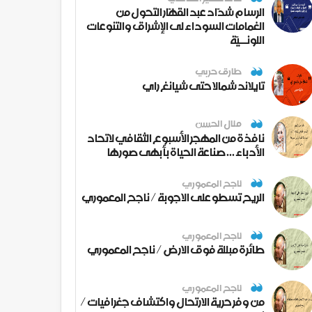
الرسام شدّاد عبد القهّار التحول من
الغمامات السوداء لى الإشراق والتنوعات
اللونــيّة
طارق حربي
تايلاند شمالا حتى شيانغ راي
منال الحسن
نافذة من المهجر الأسبوع الثقافي لاتحاد
الأدباء ... صناعة الحياة بأبهى صورها
ناجح المعموري
الريح تسطو على الاجوبة / ناجح المعموري
ناجح المعموري
طائرة مبللة فوق الارض / ناجح المعموري
ناجح المعموري
من وفر حرية الارتحال واكتشاف جغرافيات /