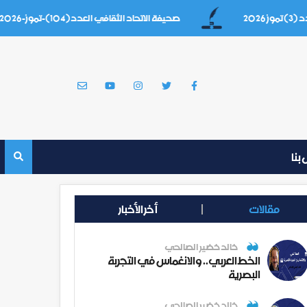
صحيفة الاتحاد الثقافي العدد(104)-تموز-2026
بنا
مقالات
أخر الأخبار
خالد خضير الصالحي
الخط العربي.. والانغماس في التجربة
البصرية
خالد خضير الصالحي