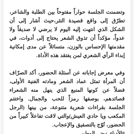
وتضمنت الجلسة حواراً مفتوحاً بين الطلبة والشاعر،
تطرّق إلى واقع قصيدة النثر،حيث أشار إلى أن
الشكل الذي انتهت إليه اليوم لا يرضي لا صديقاً ولا
عدواً، مؤكداً أن تذوق الشعر يحتاج إلى أدوات، في
مقدمتها الإحساس بالوزن، متسائلاً عن مدى إمكانية
إبداء الرأي الشعري لمن يفتقد هذه الأداة.
وفي معرض إجاباته عن أسئلة الحضور، أكد الصرّاف
أن المرأة تمثل عماد الشعر ومادته الفنية الأولى،
فضلاً عن كونها المنبع الذي ينهل منه الشعراء
قصائدهم، بوصفها رمزاً للحب والجمال. واختتم
الجلسة بقراءات شعرية متنوعة، من بينها (الرجل
المكعب ويا حادي العيش)والتي لاقت تفاعلاً كبيراً من
الحضور، تُوّج بالتصفيق والإعجاب.
#الأدباء_نبض_الوطن