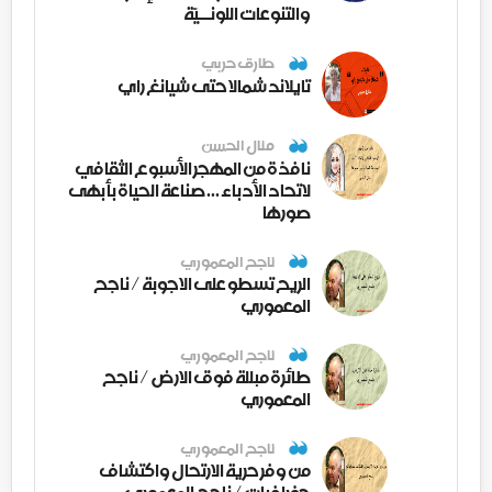
والتنوعات اللونــيّة
طارق حربي
تايلاند شمالا حتى شيانغ راي
منال الحسن
نافذة من المهجر الأسبوع الثقافي
لاتحاد الأدباء ... صناعة الحياة بأبهى
صورها
ناجح المعموري
الريح تسطو على الاجوبة / ناجح
المعموري
ناجح المعموري
طائرة مبللة فوق الارض / ناجح
المعموري
ناجح المعموري
من وفر حرية الارتحال واكتشاف