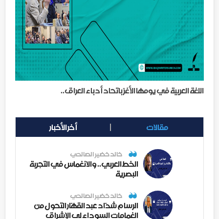
اللغة العربية في يومها الأغرّ باتحاد أدباء العراق..
مقالات
أخر الأخبار
خالد خضير الصالحي
الخط العربي.. والانغماس في التجربة
البصرية
خالد خضير الصالحي
الرسام شدّاد عبد القهّار التحول من
الغمامات السوداء لى الإشراق