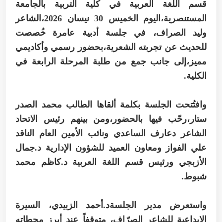
قسم اللغة العربية في كلية التربية بالجامعة
المستنصرية،اليوم الخميس 30 نيسان 2026،الشاعر
وليد الصراف، في جلسة أدبية عامرة خُصصت
للحديث عن تجربته الشعرية،بحضور رسمي وأكاديمي
مميز،إلى جانب جمع من طلبة المرحلة الرابعة في
الكلية.
وافتُتحت الجلسة بكلمة ألقاها الطالب محمد الصدر
ستار،رحّب فيها بالحضور،ومن بينهم رئيس الاتحاد
الشاعر دعارف الساعدي ونائب الأمين العام الناقد
علي الفواز ومعاون العميد للشؤون الإدارية د.جمال
الأزبجي ورئيس قسم اللغة العربية د.كاظم محمد
شبوط.
واستعرض مدير الجلسةد.أحمد الزبيدي، السيرة
الإبداعية للشاعر الصرّاف، متوقفاً عند أبرز محطاته