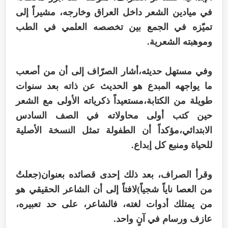
في ميادين الشعر داخل العراق وخارجه، مشيراً إلى
تميّزه في الجمع بين تخصصه العلمي في الطب
وموهبته الشعرية.
وفي مستهل حديثه،أشار الصرّاف إلى أن من أصعب
ما يواجهه المبدع هو الحديث عن ذاته بعد سنوات
طويلة من الكتابة،مستعيداً ذكرياته الأولى مع الشعر
حين كتب أولى محاولاته في الصف السادس
الابتدائي،مؤكداً أن الطفولة تمثل النسخة الأصلية
للحياة ومنبع كل إبداع.
وقرأ الصراف، بعد ذلك إحدى قصائده بعنوان(جعلتُ
من العصا ناياً شجياً)لافتاً إلى أن الشاعر الحقيقي هو
من يمتلك أدوات لغته، فالشاعر، على حد تعبيره،
عازف ورسام في آنٍ واحد.