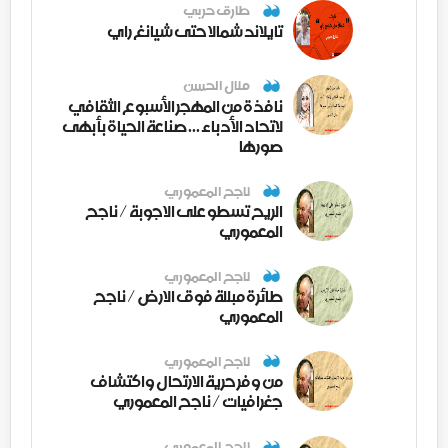
طارق حربي
تايلاند شمالا حتى شيانغ راي
منال الحسن
نافذة من المهجر الأسبوع الثقافي
لاتحاد الأدباء ... صناعة الحياة بأبهى
صورها
ناجح المعموري
الريح تسطو على الاجوبة / ناجح
المعموري
ناجح المعموري
طائرة مبللة فوق الارض / ناجح
المعموري
ناجح المعموري
من وفر حرية الارتحال واكتشاف
جغرافيات / ناجح المعموري
ناجح المعموري