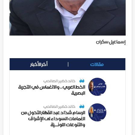
إسماعيل سكران
مقالات
أخر الأخبار
خالد خضير الصالحي
الخط العربي.. والانغماس في التجربة
البصرية
خالد خضير الصالحي
الرسام شدّاد عبد القهّار التحول من
الغمامات السوداء لى الإشراق
والتنوعات اللونــيّة