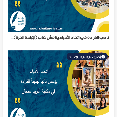
نادي القراءة في اتحاد الأدباء يناقش كتاب (الإرادة الحرة)..
10-10-2024, 21:28