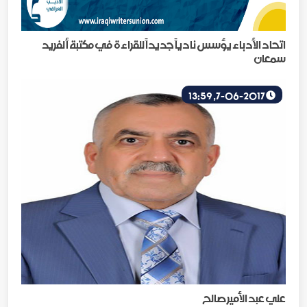
اتحاد الأدباء يؤسس نادياً جديداً للقراءة في مكتبة ألفريد
سمعان
7-06-2017, 13:59
علي عبد الأمير صالح