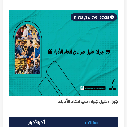
24-09-2025, 11:08
جبران خليل جبران في اتحاد الأدباء
مقالات
أخر الأخبار