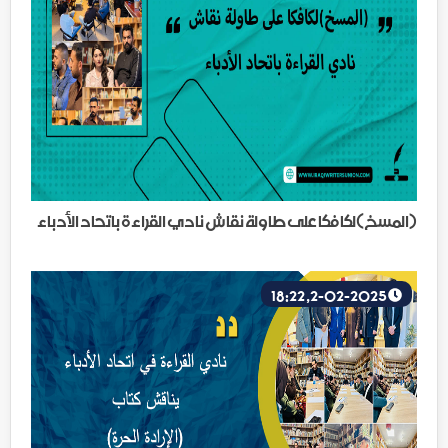
(المسخ)لكافكا على طاولة نقاش نادي القراءة باتحاد الأدباء
2-02-2025, 18:22