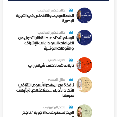
خالد خضير الصالحي
الخط العربي.. والانغماس في التجربة
البصرية
خالد خضير الصالحي
الرسام شدّاد عبد القهّار التحول من
الغمامات السوداء لى الإشراق
والتنوعات اللونــيّة
طارق حربي
تايلاند شمالا حتى شيانغ راي
منال الحسن
نافذة من المهجر الأسبوع الثقافي
لاتحاد الأدباء ... صناعة الحياة بأبهى
صورها
ناجح المعموري
الريح تسطو على الاجوبة / ناجح