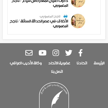
ذكرى اغتيال المفكر كامل شياع / ناجح
المعموري
ناجح المعموري
الأخلاق في عصر الحداثة السائلة / ناجح
المعموري
الرئيسة
اتحادنا
عضوية الاتحاد
وكالة الأديب العراقي
اتصل بنا