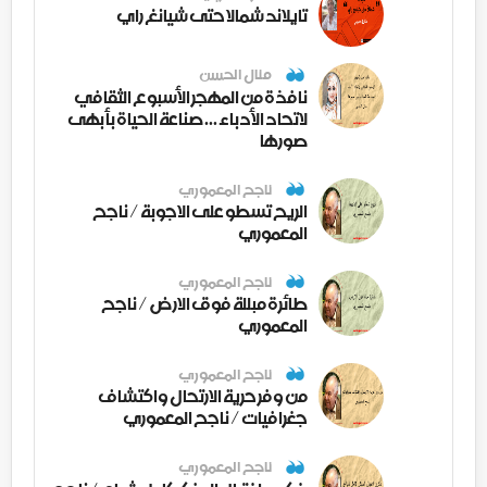
تايلاند شمالا حتى شيانغ راي
منال الحسن
نافذة من المهجر الأسبوع الثقافي
لاتحاد الأدباء ... صناعة الحياة بأبهى
صورها
ناجح المعموري
الريح تسطو على الاجوبة / ناجح
المعموري
ناجح المعموري
طائرة مبللة فوق الارض / ناجح
المعموري
ناجح المعموري
من وفر حرية الارتحال واكتشاف
جغرافيات / ناجح المعموري
ناجح المعموري