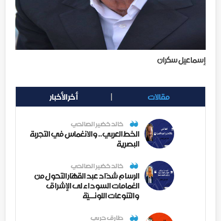
إسماعيل سكران
مقالات
أخر الأخبار
خالد خضير الصالحي
الخط العربي.. والانغماس في التجربة
البصرية
خالد خضير الصالحي
الرسام شدّاد عبد القهّار التحول من
الغمامات السوداء لى الإشراق
والتنوعات اللونــيّة
طارق حربي