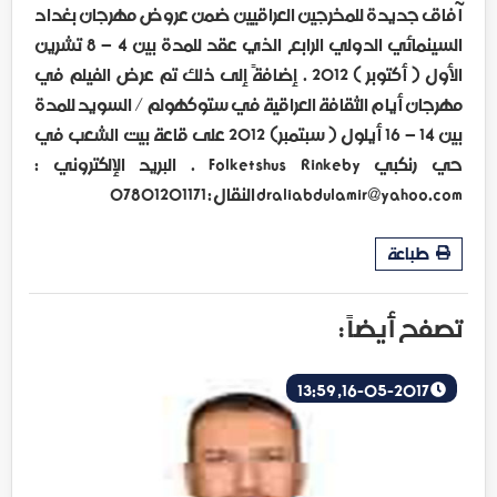
آفاق جديدة للمخرجين العراقيين ضمن عروض مهرجان بغداد
السينمائي الدولي الرابع الذي عقد للمدة بين 4 – 8 تشرين
الأول ( أكتوبر ) 2012 . إضافةً إلى ذلك تم عرض الفيلم في
مهرجان أيام الثقافة العراقية في ستوكهولم / السويد للمدة
بين 14 – 16 أيلول ( سبتمبر) 2012 على قاعة بيت الشعب في
حي رنكبي Folketshus Rinkeby . البريد الإلكتروني :
draliabdulamir@yahoo.com النقال : 07801201171
طباعة
تصفح أيضاً :
16-05-2017, 13:59