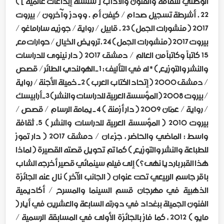
الوطني للثقافة والفنون والآداب [ سلسلة إبداعات عالمية ] )
22 . أشرطة تسجيل صدام / كيفن أم . وودز وآخرون / بيروت
2017 ( منشورات الجمل ) 23 . قابيل / رواية / جوزيه ساراماغو /
بيروت 2017 ( منشورات الجمل ) 24 . ترويض الخيال / حوارات مع
15 كاتباً وكاتباً من العالم / دمشق 2017 ( دار نينوى للدراسات
والنشر والتوزيع ) * له في التأليف : 1 ـ الهولندي الطائر / قصص
/ دمشق 2000 ( إتحاد الكتاب العرب ) 2 ـ خميلة الأجنة / رواية
/ بيروت 2008 ( المؤسسة العربية للدراسات والنشر ) 3 ـ أرابيسك
/ رواية / عمّان 2009 ( دار أزمنة ) 4 ـ يمامة الرسام / قصص /
بيروت 2010 ( المؤسسة العربية للدراسات والنشر ) 5. ثقافة
واسط : الماضي والحاضر ، جزءان / دمشق 2017 ( دار تموز
للطباعة والنشر والتوزيع ) كما تم تحويل قصته القصيرة ( لماذا
هذا القبر بارد يا نهى ؟ ) إلى فيلم سينمائي قصير أخرجه الشاب
باقر جاسم الربيعي تحت عنوان ( الجانب الآخر ) نال عنه الجائزة
الذهبية في مهرجان قسم السينما والمسرح / أكاديمية
الفنون الجميلة ببغداد في دورته السابعة والعشرين في أيار (
مايو ) 2012 ، كما فاز بالجائزة الأولى في المسابقة الرسمية /