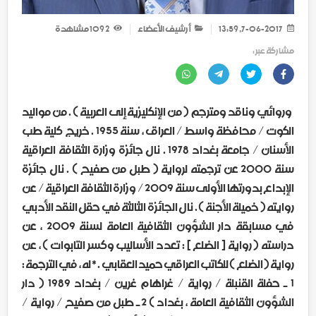
7-06-2017, 13:59
أرشيف الأعضاء
2 109
مشاهدة
مشاركة عبر :
وروائي وناقد ومترجم ( من الإنكليزية إلى العربية ) . من مواليد
الكوت / محافظة واسط / العراق ، سنة 1955 . خريج كلية طب
الأسنان / جامعة بغداد 1978 . نال جائزة وزارة الثقافة العراقية
سنة 2000 عن ترجمته لرواية ( طبل من صفيح ) . نال جائزة
الإبداع بدورتها الأولى سنة 2009 / وزارة الثقافة العراقية / عن
روايته ( خميلة الأجنة ) . نال الجائزة الثالثة في حقل النقد الأدبي
في مسابقة دار الشؤون الثقافية العامة لسنة 2009 ، عن
دراسته ( رواية [ الضلع ] : تعدد الأساليب وكسر التابوات ) ، عن
رواية ( الضلع ) للكاتب العراقي حميد العقابي . * له ، في الترجمة :
1 ـ حفلة القنبلة / رواية / غراهام غرين / بغداد 1989 ( دار
الشؤون الثقافية العامة ، بغداد ) 2 ـ طبل من صفيح / رواية /