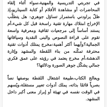
في تجربتي التدريسية والمهنية،سواء أثناء إلقاء
المحاضرات أو مشاهدة الأفلام أو كتابة السيناريو،إذ
ظلّ يراودني باستمرار تساؤل جوهري: هل يتطلّب
الإخراج امتلاك مهارة تقنية راسخة قبل كل شيء،أم
يستند أساساً إلى مرجعيات ثقافية ومعرفية واسعة
تقوم على قراءة النصوص والبنى النقدية وسياقاتها
الجمالية؟وأيهما أكثر أهمية:مخرج يمتلك أدوات تقنية
محترفة تمكّنه من بناء اللقطة والمشهد وإثارة
الدهشة،أم مخرج يعتمد في رؤيته على عمق فكري
جمالي يشكّل جوهر الصورة ودلالتها؟
ويعالج الكتاب،طبيعة اشتغال اللقطة بوصفها نصاً
بصرياً قائمًا بذاته، يملك أدوات تعبير مستقلة،ويُسهم
في الوقت نفسه في تهيئة أو إبراز معنى أكبر داخل
المشهد.