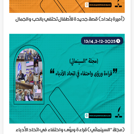
(أميرة بغداد) قصة جديدة للأطفال تحتفي بالحب والجمال
2-12-2025, 13:14
(مجلة “السينمائي)قراءة ورؤى واحتفاء في اتحاد الأدباء