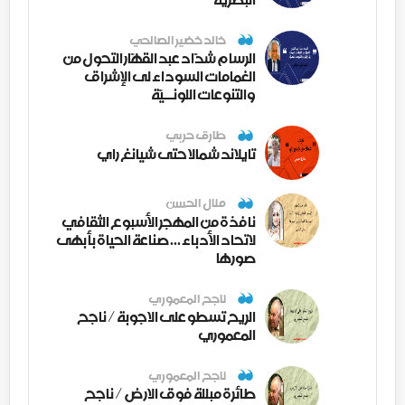
خالد خضير الصالحي
الرسام شدّاد عبد القهّار التحول من
الغمامات السوداء لى الإشراق
والتنوعات اللونــيّة
طارق حربي
تايلاند شمالا حتى شيانغ راي
منال الحسن
نافذة من المهجر الأسبوع الثقافي
لاتحاد الأدباء ... صناعة الحياة بأبهى
صورها
ناجح المعموري
الريح تسطو على الاجوبة / ناجح
المعموري
ناجح المعموري
طائرة مبللة فوق الارض / ناجح