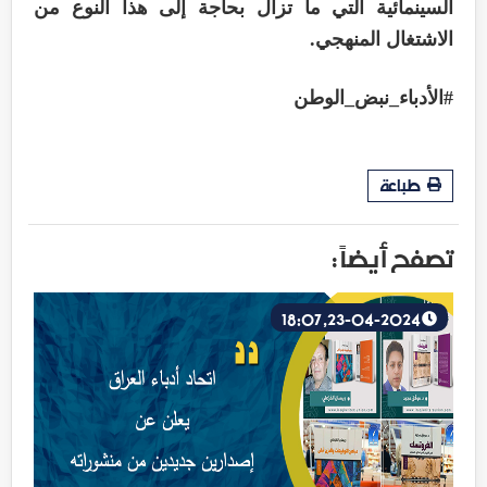
السينمائية التي ما تزال بحاجة إلى هذا النوع من
الاشتغال المنهجي.
#الأدباء_نبض_الوطن
طباعة
تصفح أيضاً :
23-04-2024, 18:07