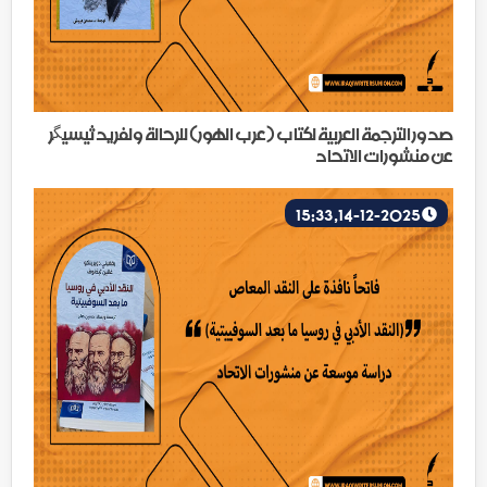
صدور الترجمة العربية لكتاب (عرب الهور) للرحالة ولفريد ثيسيگر
عن منشورات الاتحاد
14-12-2025, 15:33