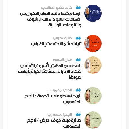
خالد خضير الصالحي
الرسام شدّاد عبد القهّار التحول من
الغمامات السوداء لى الإشراق
والتنوعات اللونــيّة
طارق حربي
تايلاند شمالا حتى شيانغ راي
منال الحسن
نافذة من المهجر الأسبوع الثقافي
لاتحاد الأدباء ... صناعة الحياة بأبهى
صورها
ناجح المعموري
الريح تسطو على الاجوبة / ناجح
المعموري
ناجح المعموري
طائرة مبللة فوق الارض / ناجح
المعموري