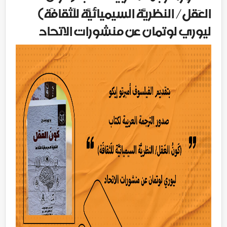
العَقل/ النظريَّة السيميائيَّة للَثقافَة)
ليوري لوتمان عن منشورات الاتحاد