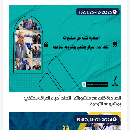
25-12-2025, 13:51
الصادرة كتبه عن منشوراته.. اتحاد أدباء العراق يحتفي
بمشروعه للترجمة..
31-01-2024, 19:50