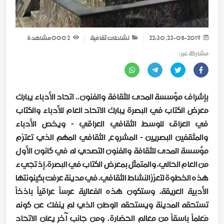
23-05-2019, 22:30
نشاطات ثقافية
2 000
مشاهدة
مشاركة عبر :
بإشراف مؤسسة المدى للثقافة والفنون.. اتحاد الأدباء يبارك
معرض الكتاب في البصرة يبارك الاتحاد العام للأدباء والكتّاب
في العراق للوسط الثقافي العراقي - ويخص الأدباء
والمثقفين البصريين - المشروع الثقافي المهم الذي تعتزم
مؤسسة المدى للثقافة والفنون التصدي له في كانون الأول
من العام الحالي، والمتمثّل بمعرض الكتاب في البصرة، إذ تجيء
هذه الخطوة لتعزز النشاط الثقافي، في مدينة عرفت بكينونتها
الأدبية العريقة، وستكون هذه الفعالية عرساً عراقياً باذخاً
تستحقه المدينة ويستحقه الوطن الذي لم ينفك عن كونه
مَعلماً باسقاً من معالم الحضارة. ومن جانب آخر يعلن الاتحاد