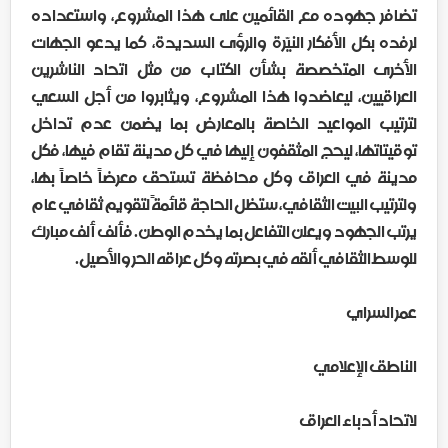
تضافر جهوده مع القائمين على هذا المشروع، واستعداده
لرفده بكل الأفكار النيّرة والرؤى السديدة، كما يدعو الجهات
الأخرى المتخصصة بشأن الكتاب من مثل اتحاد الناشرين
العراقيين، ليعاضدوا هذا المشروع، ويثابروا من أجل السعي
لترتيب المواعيد الخاصة بالمعارض بما يضمن عدم تداخل
توقيتاتها، ليحج المثقفون إليها في كل مدينة تقام فيها، فكل
مدينة في العراق وكل محافظة تستحق معرضاً خاصاً بها،
ولترتيب البيت الثقافي، ستظل الحاجة قائمةً لتقويم ثقافي عام
يرتب الجهود ويعلن التفاعل بما يخدم الوطن. فألف ألف مبارك
للوسط الثقافي ألقه في بصرته وكل عراقه الحر والأصيل.
عمر السراي
الناطق الإعلامي
لاتحاد أدباء العراق