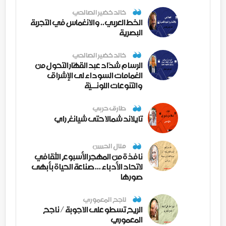
خالد خضير الصالحي
الخط العربي.. والانغماس في التجربة
البصرية
خالد خضير الصالحي
الرسام شدّاد عبد القهّار التحول من
الغمامات السوداء لى الإشراق
والتنوعات اللونــيّة
طارق حربي
تايلاند شمالا حتى شيانغ راي
منال الحسن
نافذة من المهجر الأسبوع الثقافي
لاتحاد الأدباء ... صناعة الحياة بأبهى
صورها
ناجح المعموري
الريح تسطو على الاجوبة / ناجح
المعموري