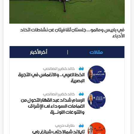
في باريس ومالمو... جلستان ثقافيتان عن نشاطات اتحاد
الأدباء
مقالات
أخر الأخبار
خالد خضير الصالحي
الخط العربي.. والانغماس في التجربة
البصرية
خالد خضير الصالحي
الرسام شدّاد عبد القهّار التحول من
الغمامات السوداء لى الإشراق
والتنوعات اللونــيّة
طارق حربي
تايلاند شمالا حتى شيانغ راي