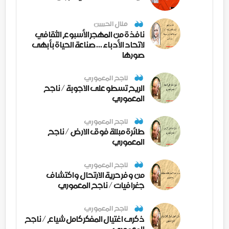
منال الحسن
نافذة من المهجر الأسبوع الثقافي
لاتحاد الأدباء ... صناعة الحياة بأبهى
صورها
ناجح المعموري
الريح تسطو على الاجوبة / ناجح
المعموري
ناجح المعموري
طائرة مبللة فوق الارض / ناجح
المعموري
ناجح المعموري
من وفر حرية الارتحال واكتشاف
جغرافيات / ناجح المعموري
ناجح المعموري
ذكرى اغتيال المفكر كامل شياع / ناجح
المعموري