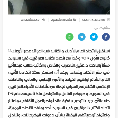
15-12-2017, 13:59
نشاطات ثقافية
1 652
مشاهدة
مشاركة عبر :
استقبل الاتحاد العام للأدباء والكتاب في العراق عصر الأربعاء 13
كانون الأول 2017 وفداً من اتحاد الكتاب العراقيين في السويد
ممثلاً بالباحث د.عقيل الناصري والقاص والكاتب طالب عبدالأمير
في مقر الاتحاد ببغداد. وبعد أن استمع ممثلا اتحادنا الأمين
العام الشاعر ابراهيم الخياط والأمين الإداري والمالي والناطق
الإعلامي الشاعر عمر السراي لجملة من نشاطات الأدباء العراقيين
في السويد، ودورهم الفاعل والمتواصل منذ تأسيسه عام ٢٠٠٤
حتى الآن، جرى الترحيب بفكرة عقد أواصر العمل الثقافي، واعتبار
اتحاد الكتاب العراقيين في السويد أحد روافد الاتحاد المميزة،
واعتماد توصياتهم المقبلة بشأن دعوات المهرجانات، وتبادل