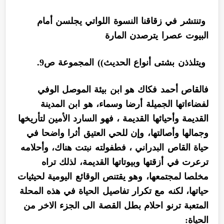
وتنتشر في زقاقنا النسوة اللواتي يجلسن أمام
البيوت عصرا يترصدن المارة
ويتلذذن بشتى أنواع الحديث)) المجموعة ص9.
فالقاص أحمد فكاك هو ابن بيئة الموصل الوفي
لفضاءاتها الجميلة أرضا وسماء، هو ابن المدينة
القديمة وأحيائها القديمة ، فهو السارد الأمين لتأريخها
وجمالها وأصالتها، وإن للحي العتيق أثرا واضحا في
حياة القاص البدراني ، فطفولته نبتت هناك، وأحلامه
ترعرت في أزقتها وبيوتاتها القديمة، لذلك تراه
مخلصا لمجتمعها، وهو يقتنص الوقائع اليومية لحيثيات
حياتها، لكنه مع تكرار تفاصيل الحياة في هذه المحلة
المتعبة ترنو احلام بطل القصة الى الجزء الاخر من
الحياة: