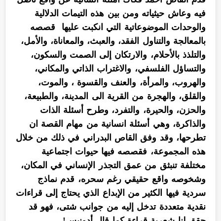
فيه وعاش حيثياته ومن بين هذه التيمات الدلالية
والوحدات الموضوعاتية التي انكبت عليها قصصه
بالمعالجة والتناول الفقد، والعبث، والمعاناة، والأمل،
والتلذذ بالأحلام، والارتكان إلى الصمت والسكون،
والتساؤل الفلسفي، والاغتراب الذاتي والمكاني،
والهروب، والمرأة، والعنف والقسوة ، والموت،
والقلق، والهجرة من القرية الى المدينة، والطبيعة،
والحزن، والحيرة، والتفرد، وطرح أسئلة الذات
والذاكرة، وهي أسئلة انسانية من مهام القصة ان
تطرحها، وقد وفق القاص البدراني في ذلك من خلال
هذه المجموعة، فقصصه فيها حيوات اجتماعية
مختلفة تنبثق من عمق التجذر الإنساني في المكان،
وشخوصه واقع حقيقي رغم سحره، قدم نماذج
سردية فيها الكثير من الإبداع الذي يحتاج إلى قراءات
نقدية متعددة تدخل إليه من جوانب شتى، فهو قد
حقق لنا شعرية قراءة كما قال أدونيس!.