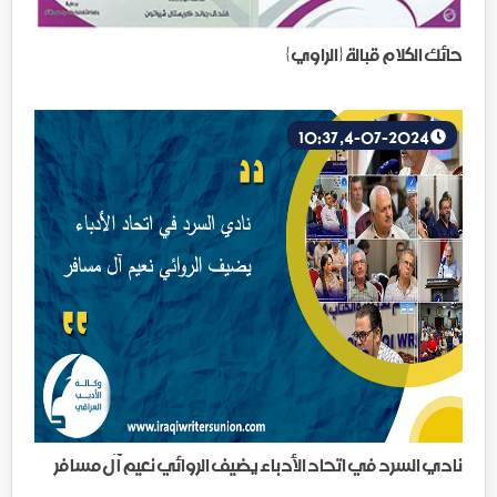
حائك الكلام قبالة {الراوي}
4-07-2024, 10:37
نادي السرد في اتحاد الأدباء يضيف الروائي نعيم آل مسافر