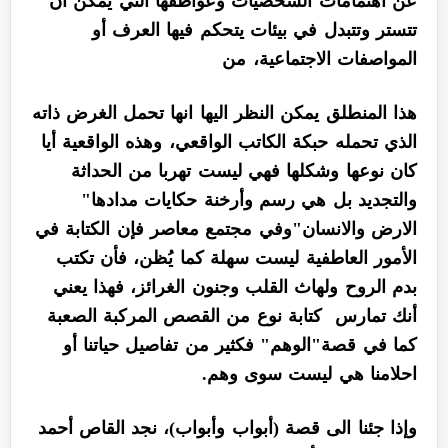
عن اهتمامات الشخصيات وعواطفها التي يمكن ان
تتستر وتتبدل في بيئات يتحكم فيها العرف أو
المواصفات الاجتماعية، من
هذا المنطلق يمكن النظر اليها انها تحمل الغرض ذاته
الذي تحمله حبكة الكاتب الواقعي، وهذه الواقعية أيا
كان نوعها وشكلها فهي ليست تهربا من الحداثة
والتجديد بل هي رسم وأرخنة حكايات مدادها"
الارض والانسان"وفي مجتمع معاصر فإن الكتابة في
الأمور العاطفية ليست سهلة كما يُظن، فأن تكتب
بدم الروح ولهاث القلب وجنون الغرائز، فهذا يعني
أنك تمارس كتابة نوع من القصص المركبة الصعبة
كما في قصة"الوهم" فكثير من تفاصيل حياتنا أو
احلامنا هي ليست سوى وهم.
وإذا جئنا الى قصة (أبواب وأبواب)، نجد القاص أحمد