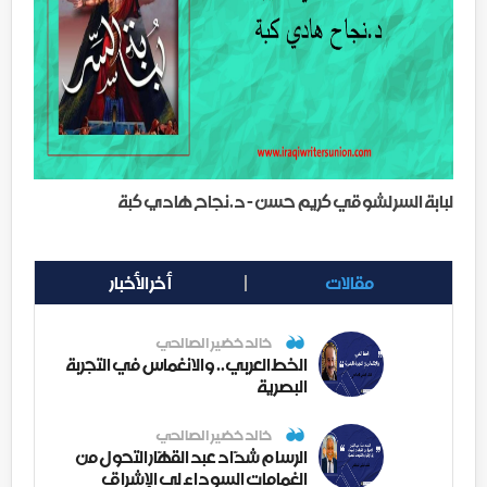
لبابة السر لشوقي كريم حسن - د.نجاح هادي كبة
مقالات
أخر الأخبار
خالد خضير الصالحي
الخط العربي.. والانغماس في التجربة
البصرية
خالد خضير الصالحي
الرسام شدّاد عبد القهّار التحول من
الغمامات السوداء لى الإشراق