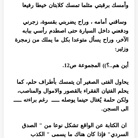
وأمسك برقبتي مثلما تمسك كلابتان خيطا رفيعا
وساقني أمامه ، وراح يضربني بقسوة، زجرني
ودفعني داخل السيارة حتى اصطدم رأسي ببابه
الآخر، وراح يسأل متوعدا بكل ما يملك من زمجرة
وزئير:
أين هم..؟)) المجموعة ص12.
يحاول الفتى الصغير أن يتمسك بأطراف حلم، كما
يحلم الفتيان الفقراء بالقصور والاموال والمناصب،
ولكن حلمة يُغتال حينما يوصله ـــــ رغم براءته ـــــ
الى السجن.
ان الكتابة عن الواقع تشكل نوعا من " الصدق
السردي" فإذا كان هناك ما يسمى " الكذب