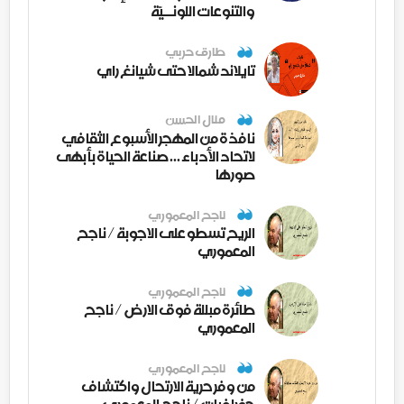
والتنوعات اللونــيّة
طارق حربي
تايلاند شمالا حتى شيانغ راي
منال الحسن
نافذة من المهجر الأسبوع الثقافي
لاتحاد الأدباء ... صناعة الحياة بأبهى
صورها
ناجح المعموري
الريح تسطو على الاجوبة / ناجح
المعموري
ناجح المعموري
طائرة مبللة فوق الارض / ناجح
المعموري
ناجح المعموري
من وفر حرية الارتحال واكتشاف