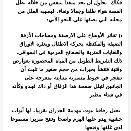
فكاك يحاول أن يجد منفذا يتنفس من خلاله بطل
القصة هواء طلقا وجمالا ونقاء، فيصيبه الملل من
محلته التي يصفها على النحو الآتي:
(( تتناثر الأوساخ على الارصفة ومساحات الأزفة
الضيقة والمكتظة بحركة الاطفال وبعثرة الاوراق
والنفايات المتربة والصفائح المرمية في السواقي،
ذلك الشريط الطويل من المياه المحصورة بعوارض
وقتية فتنشأ بحيرات من حجم صغير ما تلبث أن
تنفجر في خيوط متسربة متباينة متعرجة على
الجانبين لتبلل صفحة هذا الزقاق أو ذاك فيبدو وكأنه
في شتاء مطير
تحتل زقاقنا بيوت مهدمة الجدران تقريبا.. لها أبواب
خشبية يبدو عليها الهرم واضحا وتنتج صريرا مسموعا
لدى غلقها وفتحها