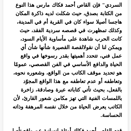
السردي" فإن القاص أحمد فكاك مارس هذا النوع
من الكتابة بصدق، حيث شكلت لديه ذاكرة المكان
هاجسا أصيلا سواء كان في القرية أم في المدينة،
وكذلك تمظهرت في قصصه سردية الفقد، حيث
كانت الحرب شاهدة على مأساوية الأيام السود،
ويمكن لنا أن نقولالقصة القصيرة شأنها شأن أي
عمل فني، تتحدد أهميتها بقدر رسوخها في واقع
الحياة والدافع الأساسي في الفن القصصي، عمومًا
هو تحديد موقف الكاتب من الواقع، وشعوره نحوه،
وتعاطفه أو عدم تعاطفه مع هذا الواقع المجوّد
بالفعل، بحيث تأتي كتاباته عبرة وصادقة، زاخرة
باللمسات الفنية التي تهز مكامن شعور القارئ، لأن
الكاتب يعرض الحياة من خلال نفسه المرهفة وذاته
الحساسة.
قدم القاص أحمد فكاك أمثلة انسانية عن واقع تأصل