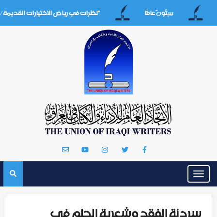
سِتُّونَ عامََا
"نظرات في رياض الاختيارات القديمة/المفضليات أنم
Toggle
navigation
سردنة الفقد وشعرية الحلم في