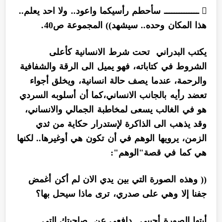
 ــــــــــــــ سأحطم رأسيكما واعود.. ولا احد يعلم..
هذا المكان وحده.. سيشهد)) المجموعة ص40.
يكتب البدراني تحت شرط الانسانية كأعلى
الشروط في كتاباته، فهو يميل الى الرقة والشفافية
والرحمة، عندما يصف حالة انسانية، ويخلق أجواء
تعضد رأيه بالجانب الانساني،كما أن أسلوبه السردي
هو في الغالب يسعى لمخاطبة الجمالي والانساني،
وقد يذهب الى الذاكرة لإستدرار حكاية من ثدي
الزمن، يرويها الوهم في أن تكون هي أوغيرها.. لكنها
هي كما في قصة"الوهم":
(( وهذه الصورة التي بين يدي الان لم أكن أغمض
جفنا إلا وهي على صدري، ترى ماذا سيحل بها؟
أيتها الصورة أجيبي.. دافعي عن صاحبتك التي