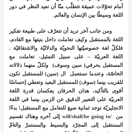
أمام تحوّلات عميقة تتطلّب منّا أن نعيد النظر في دور
اللغة وسيطًا بين الإنسان والعالم
.
ومن جانب آخر نريد أن نتعرّف على طبيعة تفكير
اللغة بالمستقبل وكيف تعاملت داخل بنيتها مع القادم،
فلكلّ لغة خصوصيّتها النحويّة والدلاليّة والاشتقاقيّة .
اللغة العربيّة – على سبيل التمثيل- تعاملت مع
المستقبل بحرفي( سين وسوف)
ولكلّ منهما دلالاته
الخاصّة، وعندما نستعمل ال (سين) للمستقبل تكون
للقريب بينما (سوف) للمستقبل البعيد وتعطي إحساسًا
أقوى بالتأكيد، هذان الحرفان يعكسان قدرة اللغة
العربيّة على التعبير الدقيق عن الزمن بينما في اللغة
الانجليزيّة توجد ثمانية صيغ للتعامل مع المستقبل! بدءًا
من
will/shall/be going to/
إلى آخره وهناك تقسيم
المستقبل إلى المجرّد والبسيط والمستمرّ والتامّ