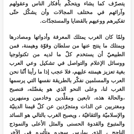
يتصرّف کما يشاء ويتحکّم بأفکار الناس وعقولهم
وآرائهم في مختلف المجالات وأن يشکّل حتّی
تفکيرهم ووعيهم بالقضايا والمستجدّات.
ولمّا کان الغرب يمتلك المعرفة وأدواتها ومصادرها
ویمتلك ما ینتج عنها من سلطان وقوّة وهيمنة، فمن
الطبيعيّ أن يستخدم کلّ ما لديه من تکنولوجيا
ووسائل الإعلام والتواصل في تشکيل وعي العرب
بغية تعزيز هيمنته عليهم، فلا عجب إذا ما رأينا أنّنا نحن
العرب والمسلمين نفکّر بالطريقة نفسها التي یرسمها
الغرب لنا، وعلی النحو الذي هو يفضّله، فنصبح
،والحالة هذه، تابعين ومقلِّدين وخادمين ومنبهرين
ومغتربين عن الذات ومتجرّدين عن کلّ قيمنا الدينيّة
والإسلاميّة والثقافيّة ، ويصبح الغرب بالتالي هو السائد
والمتبوع والقدوة الحسنی والمثل الأعلی والنموذج
الناجح ، الذي یمارس سحره وتأثيره في الآخر