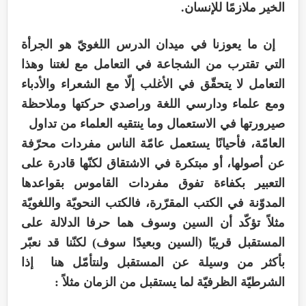
الخير ملازمًا للإنسان.
إن ما يعوزنا في ميدان الدرس اللغويّ هو الجرأة
التي تقترب من الشجاعة في التعامل مع لغتنا وهذا
التعامل لا يتحقّق في الأغلب إلّا مع الشعراء والأدباء
ومع علماء ودارسي اللغة وراصدي حركتها وملاحظة
صيرورتها في الاستعمال وما ينتقيه العلماء من تداول
العامّة، فأحيانًا يستعمل عامّة الناس مفردات محرّفة
عن أصولها، أو مبتكرة في الاشتقاق لكنّها قادرة على
التعبير بكفاءة تفوق مفردات القاموس بقواعدها
المدوّنة في الكتب المقرّرة، فالكتب النحويّة واللغويّة
مثلاً تؤكّد أن السين وسوف هما حرفا الدلالة على
المستقبل قريبًا (السين وبعيدًا سوف) لكنّنا قد نعبّر
بأكثر من وسيلة عن المستقبل ولنتأمّل هنا إذا
الشرطيّة الظرفيّة لما يستقبل من الزمان مثلاً :