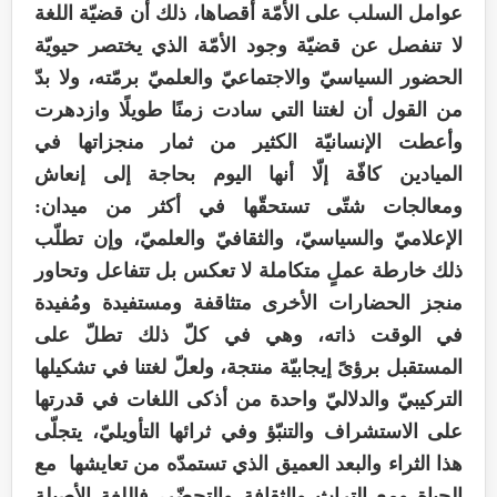
عوامل السلب على الأمّة أقصاها، ذلك أن قضيّة اللغة
لا تنفصل عن قضيّة وجود الأمّة الذي يختصر حيويّة
الحضور السياسيّ والاجتماعيّ والعلميّ برمّته، ولا بدّ
من القول أن لغتنا التي سادت زمنًا طويلًا وازدهرت
وأعطت الإنسانيّة الكثير من ثمار منجزاتها في
الميادين كافّة إلّا أنها اليوم بحاجة إلى إنعاش
ومعالجات شتّى تستحقّها في أكثر من ميدان:
الإعلاميّ والسياسيّ، والثقافيّ والعلميّ، وإن تطلّب
ذلك خارطة عملٍ متكاملة لا تعكس بل تتفاعل وتحاور
منجز الحضارات الأخرى متثاقفة ومستفيدة ومُفيدة
في الوقت ذاته، وهي في كلّ ذلك تطلّ على
المستقبل برؤىً إيجابيّة منتجة، ولعلّ لغتنا في تشكيلها
التركيبيّ والدلاليّ واحدة من أذكى اللغات في قدرتها
على الاستشراف والتنبّؤ وفي ثرائها التأويليّ، يتجلّى
هذا الثراء والبعد العميق الذي تستمدّه من تعايشها مع
الحياة ومع التراث والثقافة والتحضّر، فاللغة الأصيلة