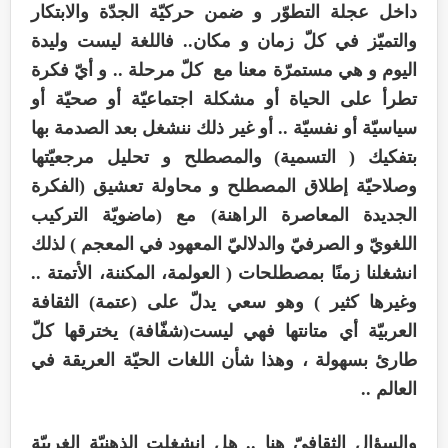
داخل عجلة التطوّر و ضمن حركيّة الجدّة والابتكار
والتميّز في كلّ زمان و مكان.. فاللغة ليست وليدة
اليوم و هي مستمرّة معنا مع كلّ مرحلة .. و أيّ فكرة
تطرأ على الحياة أو مشكلة اجتماعيّة أو صحيّة أو
سياسيّة أو نفسيّة .. أو غير ذلك ننشغل بعد الصدمة بها
بتفكيك ( التسمية) والمصطلح و تحليل مرجعيّتها
وصلاحيّة إطلاق المصطلح و محاولة تعشيق (الفكرة
الجديدة المعاصرة الراهنة) مع (ماضويّة التركيب
اللغويّ و الصرفيّ والدلاليّ المعهود في المعجم ) لذلك
انشغلنا زمنًا بمصطلحات ( العولمة، المكننة، الأتمتة ..
وغيرها كثير ) وهو سعي يدلّ على (عتمة) الثقافة
العربيّة أي متانتها فهي ليست(شفّافة) يخترقها كلّ
طارئ بسهولة ، وهذا شأن اللغات الحيّة العريقة في
العالم ..
والسؤال الثقافيّ هنا .. هل انشغلت الذهنيّة الغربيّة