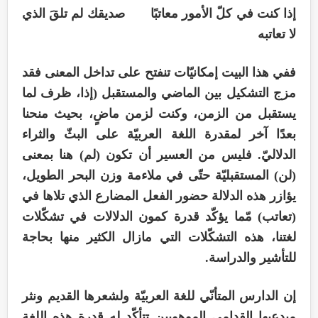
إذا كنت في كلّ الأمور معاتبًا صديقك لم تلقَ الذي
لا تعاتبه
ففي هذا البيت إمكانيّات تنفتح على تداخل المعنى فقد
مزج التشكيل بين الماضي والمستقبل (إذا، ظرف لما
يستقبل من الزمن، وكنت لزمن ماضٍ، بحيث منحنا
بعدًا آخر لمقدرة اللغة العربيّة على البثّ والثراء
الدلاليّ. فليس من العسير أن تكون (لم) هنا بمعنى
(لن) المستقبليّة حتّى في ملاءمة وزن البحر الطويل،
يؤازر هذه الدلالة حضور الفعل المضارع الذي تلاها في
(تعاتب) مّما يؤكّد قدرة كمون الدلالات في تشكّلات
لغتنا، هذه التشكّلات التي مازال الكثير منها بحاجة
للتأشير والدراسة.
إن الدارس المتأنّي للغة العربيّة ولشعرها القديم ونثر
مبدعيها القدامى الموهوبين تتأكّد له قدرة هذه اللغة