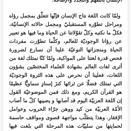
ولمّا كانت اللغة نتاج الإنسان فإنّها تتعلّق بمجمل رؤاه
ومراحل تطوّره المستقبليّ ومجمل حالاته الإنسانيّة،
فكلّ ما نكتبه وكلّ تقوّلاتنا عن الحياة وما فيها هو تعبير
عن رؤانا الوجوديّة للعالم، وكلّما تطوّرت مفردات
الحياة ومنجزاتها النوعيّة علينا أن نسارع لضرورة
فحص قدرة لغتنا على المواكبة، ولمّا كنّا نمتلك لغة من
أثرى لغات العالم بشهادة العلماء المختصّين بشؤون
اللغات، فعلينا أن نحرص على هذه الثروة الوجوديّة
التي تمتلك فضلًا عن ثرائها كنزَ إسنادٍ سماويًّا عظيمًا
هو القرآن الكريم، ومع ذلك فمن الموضوعيّة القول
إن اللغة العربيّة اليوم قد أصابها و يصيبها كلّ ما أصاب
الأمّة العربيّة من كيد ووهن جرّاء الحروب وعوامل
الإفقار. وهذا يتطلّب مواجهة قصوى ومواقف حاسمة
لحمايتها من سلبيّات هذه المرحلة التي بلغت فيها