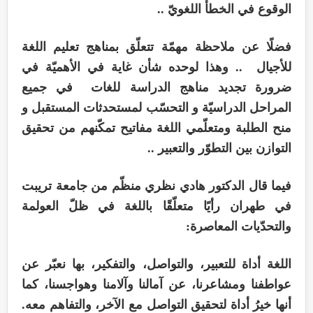
الوقوع في الخطأ اللغويّ ..
فضلًا عن ملاحظة مهمّة تتعلّق بمناهج تعليم اللغة
للأجيال .. وهذا لوحده شأن غاية في الأهميّة في
ضرورة تجديد مناهج الدراسة للغات في جميع
المراحل الدراسيّة و التحسّب لمستحدثات المستقبل و
منح الطلبة ومتعلّمي اللغة مفاتيح تمكّنهم من تحقيق
التوازن بين التطوّر والتعبير ..
فيما قال الدكتور هادي نظري منظّم من جامعة تريبت
في طهران رأيًا متعلّقًا باللغة في ظلّ العولمة
والتحدّيات المعاصرة:
اللغة أداة للتعبير، والتواصل، والتفکير، بها نعبّر عن
عواطفنا ومشاعرنا، عن آمالنا وآلامنا وهواجسنا، کما
أنها خيرُ أداة لتحقيق التواصل مع الآخر، والتفاهم معه.