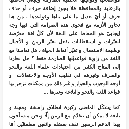
بالرعاية والمحافظة فلا يجوز إضافة حرف أو حذف
حرف أو أيّ تعديل ما على بناها وقواعدها ، من هنا
نحاور الأزمة مع فحوى هذه الصرامة التي فيها وجه
إيجابيّ هو الحفاظ على اللغة لأن كلّ لغة معرّضة
لتغيّرات و استقطابات بفعل تغيّر الزمن و الأجيال
وطبيعة الاستعمال و تغيّر أنماط الحياة ، هل تعاملنا مع
اللغة من زاوية قواعديّتها الصارمة فقط ؟ هل نظرنا
إلى المتاح الكثير من اجتهادات علماء اللغة والنحو
والصرف وغيرهم في تقليب الأوجه والاحتمالات و
أوجه الوجوب والجواز و غير ذلك من ممكنات تزخر بها
قواعد اللغة والنحو والبلاغة وغيرها ...
كما يشكّل الماضي ركيزة انطلاق راسخة ومتينة و
بليغة لا يمكن أن نتقدّم مع الزمن إلّا ونحن متسلّحون
بهذا الدعم الرصين نقف بفضله واثقين مطمئنّين أننا