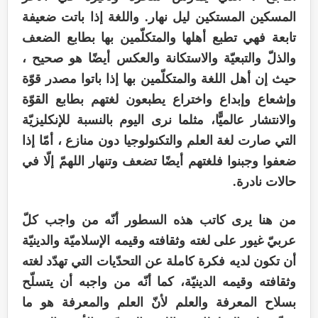
المسکين المستکين ليل نهار. واللغة إذا باتت ضعيفة
تابعة فهي تطبع أهلها والمتکلّمين بها بطابع الضعف
والذلّ والتبعيّة والاستکانة والعکس أيضًا هو صحيح ،
حيث إن أهل اللغة والمتکلّمين بها إذا باتوا مصدر قوّة
وإشعاع وإبداع واختراع يطبعون لغتهم بطابع القوّة
والانتشار عالميًّا، مثلما نری اليوم بالنسبة للإنکليزيّة
التي صارت لغة العلم والتکنولوجيا دون منازع ، أمّا إذا
ضعفوا وجبنوا فلغتهم أيضًا تضعف وتنهار اللهمّ إلّا في
حالات نادرة.
من هنا يری کاتب هذه السطور أنّه من واجب کلّ
عربيّ غيور علی لغته وثقافته وقيمه الإسلاميّة والدينيّة
أن تکون لديه فکرة کاملة عن التحدّيات التي تهدّد لغته
وثقافته وقیمه الدينيّة، کما أنّه من واجبه أن يتسلّح
بسلاح المعرفة والعلم لأنّ العلم والمعرفة هو ما