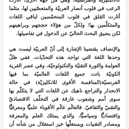
الرعب في قلوب أنصار العربيّة والمتعصّبين لها، مثلما
أثارت القلق في قلوب المتحمّسين لباقي اللغات
والمتکلّمين بها؛ ولکلّ من هؤلاء حججهم وبراهينهم
لکن يضيق البحث الحاليّ عن الدخول في تفاصيلها.
والإنصاف يقتضينا الإشارة إلی أنّ العربيّة ليست هي
وحدها اللغة التي تواجه هذه التحدّيات. ففي ظلّ
العولمة والثورة التقنيّة والتکنولوجيّة، وفي عصر القرية
الکونيّة باتت جميع اللغات العالميّة بما فيها
الفرنسيّة(المنافسة الأقوی للانکليزيّة) في حالة
الانحدار والتراجع ناهيك عن اللغات التي لا يتکلّم بها
سوی أمم وشعوب غارقة في التخلّف الاقتصاديّ
والتقنيّ والثقافيّ. فالعالَم عالَم الأقوياء علميًّا ومعرفيًّا
واقتصاديًّا وسياسيًّا، والذي یمتلك العلم والمعرفة
ومصادر التقنيات ويستغلّها خير استغلال من شأنه أن