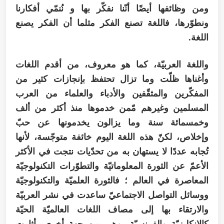
ومن وظائفها أيضًا أنّنا نفکّر بها و نُنمّي أفکارنا
ونطوّرها، فاللغة تصنع الفکر مثلما أن الفکر يصنع
اللغة.
واللغة العربيّة، کما هو معروف، من أقدم اللغات
وأغناها ظلّت وما تزال تحتفظ بإنجازات کثير من
المفكّرين والمثقّفين والأدباء والعلماء من العرب
المسلمين وغيرهم مّمن خدموها منذ أکثر من ألف
وخمسمائة سنة وما يزالون يخدمونها عن حبّ
وإخلاص، لکنّ هذه اللغة اليوم خائفة متوجّسة، لأنها
تُجابه عددًا لا يستهان به من تحدّيات نتجت في الأکثر
الأعمّ عن الثورة المعلوماتيّة والتطوّرات التکنولوجيّة
المعاصرة في العالم ؛ فالثورة العلميّة والتکنولوجيّة
ووسائل التواصل الاجتماعيّ ساعدت في نشر العربيّة
والارتقاء بها إلی مصاف اللغات العالميّة الحيّة
کالانکليزيّة والفرنسيّة، وهي من جهة أخری، أثارت