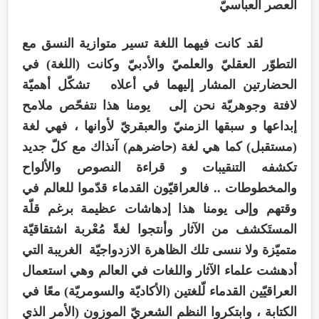
العصر العباسيّ
لقد كانت فيهما اللغة تسير متوازية النسق مع
التطوّر العقليّ والعلميّ والأدبيّ وكانت (اللغة) في
الحضارتين المشار إليهما في أعلاه تشكّل أهميّة
لافتة وجوهريّة نحن إلى يومنا هذا نتفحّص ملامح
إبداعها و سبقها الزمنيّ والعبقريّ لأوانها ، فهي لغة
(مستقبل) كما هي لغة (حاضرهم) آنذاك مع كلّ جديد
تكشفه التنقيبات و قراءة النصوص والألواح
والمخطوطات .. فالعراقيّون القدماء قدّموا للعالم في
وقتهم وإلى يومنا هذا إدهاشات عظيمة برغم قلّة
المستَكشف من الآثار وأنتجوا لغةً مُعْربة اشتقاقيّة
متميّزة ولا ننسى تلك الظاهرة الازدواجيّة الغريبة التي
أدهشت علماء الآثار واللغات في العالم وهي استعمال
العراقيّين القدماء لّلغتين (الأكاديّة والسومريّة) معًا في
الكتابة ، وابتكروا النظم الشعريّ الموزون (الأمر الذي