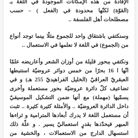
الإفادة من هذه الإمكانات الموجودة في اللغة بـ
(القوّة) لكنّها محدودة في (الفعل ) – حسب
مصطلحات أهل الفلسفة ..
وسنكتفي باشتقاق واحد للجموع مثلًا بينما توجد أنواع
من (الجموع) في اللغة لا نعلمها في الاستعمال ..
ونكتفي ببحور قليلة من أوزان الشعر وأعاريضه علمًا
انّها ا 16 بحرًا من خمس دوائر عروضيّة استنبطها
العبقريّ العراقيّ (الخليل الفراهيديّ 255 هـ) و في
تضاعيف كلّ دائرة عروضيّة بحور مستعملة وأخرى
يسمّيها (مهملة) مع أنها ضمن التشكيل الموسيقيّ
داخل الدائرة العروضيّة .. والأمثلة كثيرة كثيرة .. تثبت
أن مستعمل اللغة لا يدرك أبعادها المترامية و ثراءها
المبهر فيحدّدها بقدرٍ استعماليّ يسير . و علّة ذلك
استسهال الدارج من الاستعمالات ، والخشية من