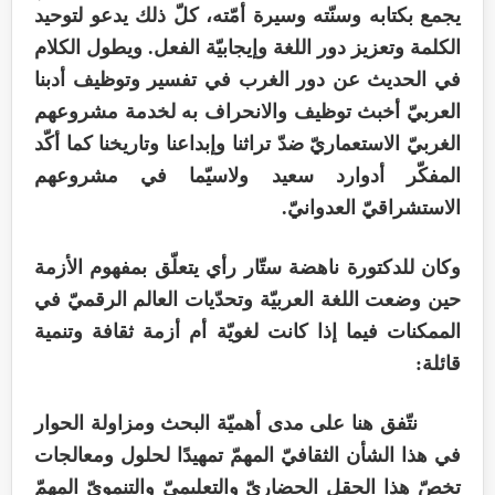
يجمع بكتابه وسنّته وسيرة أمّته، كلّ ذلك يدعو لتوحيد
الكلمة وتعزيز دور اللغة وإيجابيّة الفعل. ويطول الكلام
في الحديث عن دور الغرب في تفسير وتوظيف أدبنا
العربيّ أخبث توظيف والانحراف به لخدمة مشروعهم
الغربيّ الاستعماريّ ضدّ تراثنا وإبداعنا وتاريخنا كما أكّد
المفكّر أدوارد سعيد ولاسيّما في مشروعهم
الاستشراقيّ العدوانيّ.
وكان للدكتورة ناهضة ستّار رأي يتعلّق بمفهوم الأزمة
حين وضعت اللغة العربيّة وتحدّيات العالم الرقميّ في
الممكنات فيما إذا كانت لغويّة أم أزمة ثقافة وتنمية
قائلة:
نتّفق هنا على مدى أهميّة البحث ومزاولة الحوار
في هذا الشأن الثقافيّ المهمّ تمهيدًا لحلول ومعالجات
تخصّ هذا الحقل الحضاريّ والتعليميّ والتنمويّ المهمّ