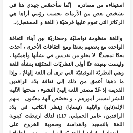
استيفاءه من مصادره إنّما سأخصّص جهدي هنا في
تشخيص بعض من الأزمات بحسب رؤيتي أراها هي
الركائز التي تقوم عليها فرضيّة ( اللغة و المستقبل)..
واللغة منظومة تواصليّة وحضاريّة بين أبناء الثقافة
الواحدة مع بعضهم بعضًا ومع الثقافات الأخرى ، أخذت
بعدًا تمجيديًّا لا يخلو من تقديس في نشأتها وأهميّتها ،
وليست ببعيدة عنّا أولى النظريّات المتكهّنة بنشأة اللغة
وهي النظريّة التوقيفيّة التي ترى أن اللغة إلهامٌ ، وإذا
ما ذهبنا أعمق من ذلك إلى ثقافة بلاد الرافدين
القديمة إذ عُدّ مصدر اللغة إلهيّ النشوء ، منحتها الآلهة
للبشر لتسيير أمورهم ، و تخصّص آلهة معيّنون منهم
الإله(نابو) والإلهة (نيسابا) (ينظر الكاتب في بلاد
الرافدين، عامر الجميلي، 117) لذلك ارتبطت كينونة
اللغة بالتمجيد والقداسة وصعوبة الخروج على
مواضعاتها وقوانينها الحتميّة الصارمة وينبغي احاطتها