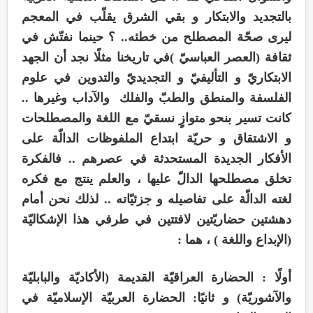
بالتجديد والابتكار و بقي الشرق يقلّب في المعجم
ليرى صحّة المصطلح من خطئه.. ؟ حينما نفتّش في
ثقافة (العصر العباسيّ )في تاريخنا مثلًا نجد أن الجهد
الابتكاريّ و التأليفيّ و التجديديّ والتدوين في علوم
الفلسفة والمنطق والطبّ والفلك والآداب وغيرها ..
كانت تسير بنحو متوازٍ نسقيّ مع اللغة والمصطلحات
و الاشتقاق و حريّة ابتداع الملفوظات الدالّة على
الأفكار الجديدة المستحدثة في عصرهم .. فالفكرة
تخلق مصطلحها الدالّ عليها ، والعلم ينتج مع فكره
لغته الدالّة على تفاصيله و جزئيّاته .. لذلك نحن أمام
دهشتين حضاريّتين لافتتين في طرفي هذا الإشكاليّة
(الإبداع واللغة ) ، هما :
أولًا : الحضارة العراقيّة القديمة (الأكاديّة والبابليّة
والآشوريّة) و ثانيًا: الحضارة العربيّة الإسلاميّة في