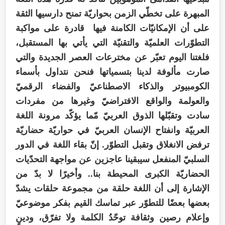
المبهرة على تخطّي الزمن بحواريّة تمنح دارسيها الثقة
على أن الإمكانيّات الكامنة فيها قادرة على مواكبة
التطوّرات العلميّة والتقنيّة التي يأتي بها المستقبل،
فلغتنا اليوم تعبّر عن مخترعات العصر الجديدة والتي
صارت مألوفة لدينا بتسمياتها فنحن نتداول بأسماء
الكومبيوتر والذكاء الاصطناعيّ والفضاء الرقميّ
والعولمة والواقع الافتراضيّ وغيرها من مفردات
سادت وتقبّلها الذوق العربيّ مّما يؤكّد مرونة اللغة
العربيّة وانفتاح الإنسان العربيّ في حواريّة حضاريّة
ترفض الانغلاق وتقبل التطوّر. إنّ بقاء اللغة في الدور
السلبيّ المنفعل سيبقينا عاجزين عن مواجهة التحدّيات
الحضاريّة الكبرى المحيطة بنا.. وأخيرًا لا بدّ من
الإشارة إلى أن اللغة حلقة من مجموعة حلقات يشدّ
بعضها بعضًا للتطوّر عبر تماسك القيم بفكر موضوعيّ
وإعلام رصين وثقافة توحّدُ الكلمة ولا تفرّق، ودينٍ