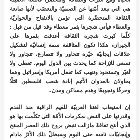
هي التي تبعد أمّتها عن الصنميّة والتعصّب لأنها صانعة
الثقافة المتحضّرة التي تؤمن بالانفتاح والحواريّة
والعطاء فيأتي شجرها بثمر معطاء وقد قيل من قبل :
كلّما كبرت شجرة الثقافة أغدقت بثمرها على
الجيران، هكذا تكون المثاقفة سمة إنسانيّة لتشكيل
علاقات إيجابيّة خيّرة تتحاور ولا تتصارع، تتجاور ولا
تسعى للإزاحة كما يحدث بين الدول اليوم، تعطي ولا
تُغيّر وتستحوذ وتنهب كما تفعل أمريكا وإسرائيل وهما
يحاولان بالعدوان الأثيم إبادة شعب فلسطين قتلًا
وحرقًا وتجويعًا وهدم مساكن ومدن..
إن استيعاب لغتنا العربيّة للقيم الراقية منذ القدم
وقدرتها على النبض بمكرمات الأمّة التي تكلّمت بها هو
الذي أنتج ثقافةً مازالت تنبض بروح ذلك العصر المنتج
وإيجابيّات ناسه حتى اليوم وسيظلّ ذلك الأثرُ مادام