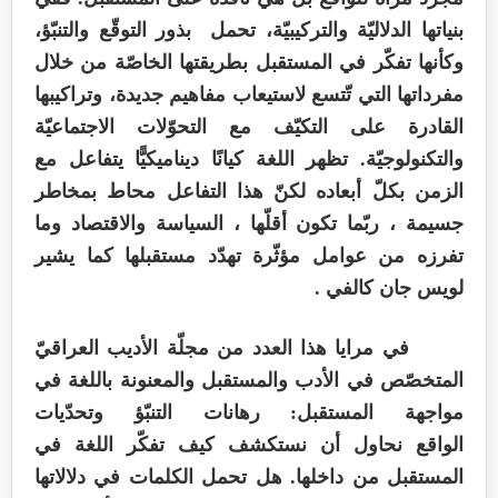
بنياتها الدلاليّة والتركيبيّة، تحمل بذور التوقّع والتنبّؤ،
وكأنها تفكّر في المستقبل بطريقتها الخاصّة من خلال
مفرداتها التي تّتسع لاستيعاب مفاهيم جديدة، وتراكيبها
القادرة على التكيّف مع التحوّلات الاجتماعيّة
والتكنولوجيّة. تظهر اللغة كيانًا ديناميكيًّا يتفاعل مع
الزمن بكلّ أبعاده لكنّ هذا التفاعل محاط بمخاطر
جسيمة ، ربّما تكون أقلّها ، السياسة والاقتصاد وما
تفرزه من عوامل مؤثّرة تهدّد مستقبلها كما يشير
لويس جان كالفي .
في مرايا هذا العدد من مجلّة الأديب العراقيّ
المتخصّص في الأدب والمستقبل والمعنونة باللغة في
مواجهة المستقبل: رهانات التنبّؤ وتحدّيات
الواقع
نحاول أن نستكشف كيف تفكّر اللغة في
المستقبل من داخلها. هل تحمل الكلمات في دلالاتها