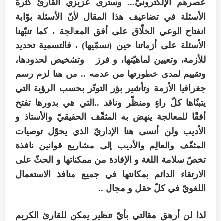
عصرهم الإلكترونيّ... وسترى عزيزي القارئ كثرة
الأسئلة في تضاعيف هذا المقال لأنّ الأسئلة بوّابة
انفتاح الوعي الخلّاق على أفق المعالجة ، كما تنبّهنا
الأسئلة على أزماتنا حين (نسمّيها) ، فالتسمية تحديد
للأزمة، وتعيين لماهيّتها، و فرز وتشخيص لحدودها،
وتقييم لمدى خطورتها من عدمه .. من هنا لزم رسم
جغرافيا الأزمة وتأشير بؤر التوتّر بحسب الرؤية التي
يتبنّاها كلّ راءٍ ومنظّر وناقد ..التي هي بدورها تفتح
أفقًا للمعالجة ينهض به المثقّف الحقيقيّ والأستاذ و
الأديب ولن أنسى هنا الإداريّ الذي يحوّل توصيات
المثقّف والعالِم والأديب إلى مشاريع قوانين نافذة
تخصّ سلامة اللغة و الإفادة من ممكناتها و الحثّ على
الارتقاء الدائم بمكانتها في جميع منافذ الاستعمال
اللغويّ في كلّ حقل و مجال ..
لذا لن أرهق مقالتي بأيّ تنظير يمكن للقارئ الكريم