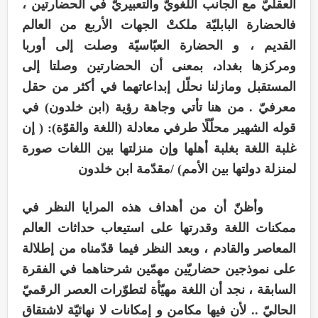
العقليّ مع الجانب اللغويّ والتعبيريّ في الحضارتين ،
فالحضارة البابليّة ملكتْ الجهات الأربع من العالم
القديم ، و الحضارة العبّاسيّة وصلت إلى أوربا
ومركزها بغداد، بمعنى أن الحضارتين وصلتا إلى
المستقبل ومازلنا نحلّل إبداعاتهما في أكثر من حقل
معرفيّ . من هنا تأتي وجاهة رؤية (ابن خلدون) في
قوله الشهير محلّلًا طرفي معادلة (اللغة والقوّة): ( إن
غلبة اللغة بغلبة أهلها وإن منزلتها بين اللغات صورة
لمنزلة دولتها بين الأمم) /مقدّمة ابن خلدون
وأظنّ أن من أهداف هذه المرايا النظر في
ممكنات اللغة وقدرتها على استيعاب حداثات العالم
المعاصر والقادم ، وبعد النظر فيما قدّمناه من إطلالة
على نموذجين حضاريّين مهمّين شرحناهما في الفقرة
السابقة ، نجد أن اللغة مهيّأة لتطوّرات العصر الرقميّ
الحاليّ .. لأن فيها مكامن و إمكانات لا نهائيّة لاشتقاق