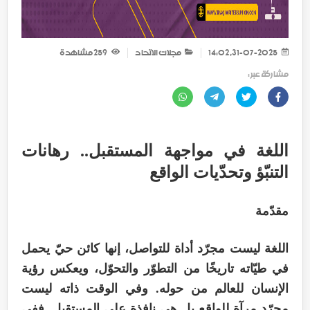
31-07-2025, 14:02
مجلات الاتحاد
259
مشاهدة
مشاركة عبر :
اللغة في مواجهة المستقبل.. رهانات
التنبّؤ وتحدّيات الواقع
مقدّمة
اللغة ليست مجرّد أداة للتواصل، إنها كائن حيّ يحمل
في طيّاته تاريخًا من التطوّر والتحوّل، ويعكس رؤية
الإنسان للعالم من حوله. وفي الوقت ذاته ليست
مجرّد مرآة للواقع بل هي نافذة على المستقبل. ففي