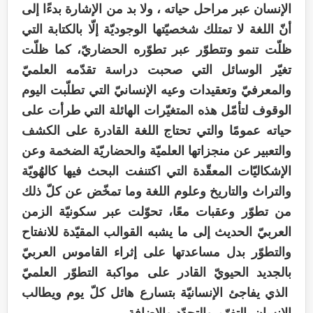
الإنسان عبر مراحل حياته ، ولا بد من الإشارة بدءًا إلى
أنّ اللغة لا تمتلك شخصيّتها الوجوديّة إلّا بالكتابة التي
ظلّت تنمو وتتطوّر عبر تطوّره الحضاريّ، كما ظلّت
تغيّر الوسائل التي صحبت دراسة تقدّمه العلميّ
والمعرفيّ وتعقيدات وعيه الإنسانيّ التي تطلّبت اليوم
الوقوف لتأمّل هذه المتغيّرات الهائلة التي طرأت على
حياته عمومًا والتي تحتاج اللغة القادرة على الكشف
والتعبير عن منجزاتها العلميّة والحضاريّة الضخمة وعن
الإشكاليّات المعقّدة التي اكتنفت البحث فيها كالهُويّة
والتراث والتاريخ وعلوم اللغة وما تمخّض عن كلّ ذلك
من تطوّر وعقبات معًا، تحوّلت عبر سكونيّة الزمن
العربيّ الحديث إلى ما يشبه القوالب المقيّدة للانفتاح
والتطوّر بدل مساعدتها على إثراء القاموس العربيّ
بالجديد الحيويّ القادر على مواكبة التطوّر العلميّ
الذي يفاجئ الإنسانيّة بتسارع هائل كلّ يوم ويطالب
الإنسان بالتفهّم والتجدّد والإضافة.