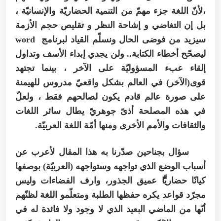
،لأنّ اللغة جزء مهمّ من التنمية الحضاريّة والإنسانيّة ،
بل إن التغاضي و إشاحة النظر و تقليص حجم الأزمة
سيزيد من فوضى الحال ونسلّم القياد لبرنامج
word
ليصحّح أخطاء الكتابة.. ولن يجدي إبداء الأسف وتداول
إلقاء عبء المسؤوليّة على الآخر ، بينما تجتهد
قوى(الآخر) في العالم بشكل واقعيّ مدروس للهيمنة
على صورة عالم قادم يكون لصالحهم فقط ، ولعلّ
في هذه المصلحة أذىً جوهريّ يطال سائر اللغات
والثقافات والأمم الأخرى ومنها أمّة اللغة العربيّة.
سؤال بجناحين صدّرنا به هذا المقال لأعرب عن
أسباب الوضع الذي تواجهه وستواجهه (العربيّة) بوصفها
كيانًا حضاريًّا عميق الجذور، وارف الفضاءات وليس
مجرّد قواعد يكره حفظها الطلبة ومتعلّمو اللغة لظنّهم
أنّها من الماضي البعيد الذي لا وجود ولا فائدة له في