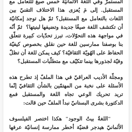
المستمرّ وفي اللغة الألمانيّة خمس صيغ للتعامل مع
المستقبل. إلى مَ يُعزى هذا الاختلاف التقنيّ بين
اللغات بالتعامل مع المستقبل؟ ثمّ هل توجد إمكانيّة
أن تكتشف اللغة صيغًا جديدة وتضيفها لبنيتها؟ ثمّ أنّه
في مواجهة هذه التحوّلات، تبرز تحدّيات كبيرة تتعلّق
بنا بوصفنا ممارسين للغة حين نقلق بخصوص كيفيّة
الحفاظ على الهُويّة الثقافيّة؟ كيف يمكن للغة أن تظلّ
وفيّة لجذورها بينما تتكيّف مع متطلّبات المستقبل؟
ومجلّة الأديب العراقيّ في هذا الملفّ إذ تطرح هذه
الأسئلة على نخبة من المهتمّين بالشأن الثقافيّ إنّما
تريد تحريك الوعي تجاه اللغة والمستقبل فمع
الدكتورة بشرى البستانيّ نبدأ الملفّ حين قالت:
"اللغةُ بيتُ الوجود" هكذا اختصر الفيلسوف
الألمانيّ هيدجر قضيّة أخطر ممارسة إنسانيّة عرفها