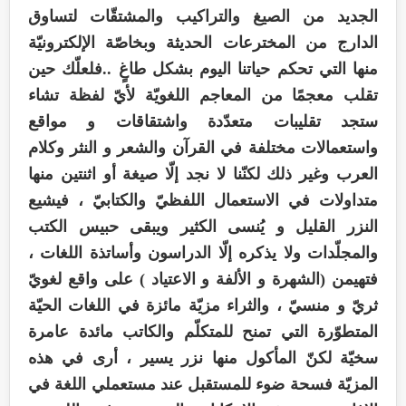
الجديد من الصيغ والتراكيب والمشتقّات لتساوق
الدارج من المخترعات الحديثة وبخاصّة الإلكترونيّة
منها التي تحكم حياتنا اليوم بشكل طاغٍ ..فلعلّك حين
تقلب معجمًا من المعاجم اللغويّة لأيّ لفظة تشاء
ستجد تقليبات متعدّدة واشتقاقات و مواقع
واستعمالات مختلفة في القرآن والشعر و النثر وكلام
العرب وغير ذلك لكنّنا لا نجد إلّا صيغة أو اثنتين منها
متداولات في الاستعمال اللفظيّ والكتابيّ ، فيشيع
النزر القليل و يُنسى الكثير ويبقى حبيس الكتب
والمجلّدات ولا يذكره إلّا الدراسون وأساتذة اللغات ،
فتهيمن (الشهرة و الألفة و الاعتياد ) على واقع لغويّ
ثريّ و منسيّ ، والثراء مزيّة مائزة في اللغات الحيّة
المتطوّرة التي تمنح للمتكلّم والكاتب مائدة عامرة
سخيّة لكنّ المأكول منها نزر يسير ، أرى في هذه
المزيّة فسحة ضوء للمستقبل عند مستعملي اللغة في