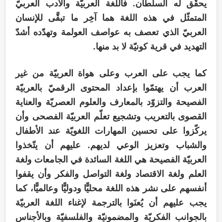
یحقّق له السلطان. فاللغة العربيّة والأدب العربيّ
المتمثّل في هذه اللغة هما آخِر ما تبقَّی للإنسان
العربيّ الذي تعصف به عواصف العولمة وتهدّده أشدّ
التهديد في قرية کونيّة لا بد منها.
کما یجب علی العرب وعلی هواة العربيّة من غير
العرب أن یهتمّوا بإعداد المحتوی الرقميّ بالعربيّة
الفصيحة والتزوّد بالمعارف والعلوم العصريّة والعناية
القصوی بالتعريب وتشجيع تعلّم العربيّة الفصحی وأن
یرکّزوا علی تحسين المهارات اللغويّة عند الأطفال
والشباب وتعزيز الوعي لديهم. علیهم أن یتّخذوا
العربيّة الفصيحة هي اللغة السائدة في الجامعات ولغة
العلم ولغة الاقتصاد ولغة التواصل والفکر وأن يقفوا
أنفسهم علی نشر هذه اللغة محليًّا ودوليًّا وعالميًّا، کما
یجب عليهم أن يُعنَوا بالترجمة لإغناء اللغة العربيّة
بالجوانب الفکريّة والمضمونيّة والفلسفيّة وبالأجناس