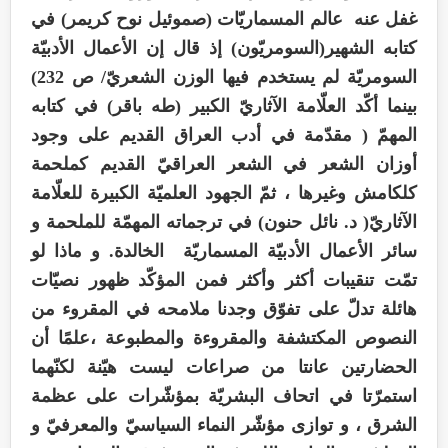
غفل عنه عالم المسماريّات (صموئيل نوح كريمر) في
كتابه الشهير(السومريّون) إذ قال إن الأعمال الأدبيّة
السومريّة لم يستخدم فيها الوزن الشعريّ/ ص 232)
بينما أكّد العلّامة الآثاريّ الكبير (طه باقر) في كتابه
المهمّ ( مقدّمة في أدب العراق القديم على وجود
أوزان الشعر في الشعر العراقيّ القديم كملحمة
كلكامش وغيرها ، ثمّ الجهود العلميّة الكبيرة للعلّامة
الآثاريّ( د. نائل حنون) في ترجماته المهمّة للملحمة و
سائر الأعمال الأدبيّة المسماريّة الخالدة. و ماذا لو
تمّت تنقيبات أكثر وأكثر فمن المؤكّد ظهور نصيّات
هائلة تدلّ على تفوّق وجدنا ملامحه في المقروء من
النصوص المكتشفة والمقروءة والمطبوعة ،علمًا أن
الحضارتين عانتا من صراعات ليست هيّنة لكنّهما
استمرّتا في اتحاف البشريّة بمؤشّرات على عظمة
الشرق ، و توازى مؤشّر النماء السياسيّ والمعرفيّ و