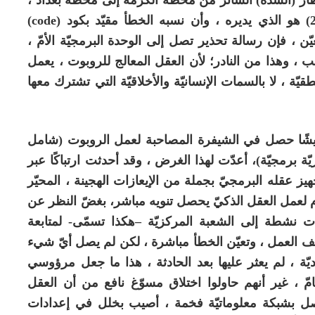
)
code
 ، فإن رسالة تحذير تصل إلى الوحدة البرمجيّة الأمّ ،
بب ، وهذا من النادر؛ لأن العقل المعالج للروبوت ، يعمل
يّة ، لا بالسمات الإنسانيّة والأخلاقيّة التي تشترك معها
شًا حصل في الشيفرة المصاحبة لعمل الروبوت (شامل
ّة برمجيّة)، أعدّت لهذا الغرض ، وقد أحدثت ارتباكًا عبر
يز عقله البرمجيّ بجملة من الإيعازات الهجينة ، المحيّر
م لعمل العقل الذكيّ يحصل تنويه مباشر، بغضّ النظر عن
 نشطة إلى الشعبة المركزيّة –هكذا تسمّى- لمتابعة
وقف العمل ، وتعيّن الخطأ مباشرة ، لكن لم يصل أيّ شيء
يّة ، لم يعثر عليها بعد الحادثة ، هذا ما جعل مرؤوسي
امّ ، غير أنهم حاولوا اختلاق مسوّغ نافع من أن العقل
عنيّ بالروبوت (شامل ج2)، والمتّصل بشبكة معلوماتيّة فخمة ، أصيب بخلل في إعدادات