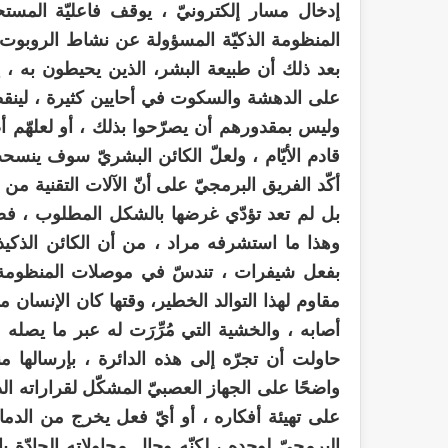
إدخال مسار إلكترونيّ ، يوقف فاعليّة المستحدث
المنظومة الذكيّة المسؤولة عن نشاط الروبوت ، ت
بعد ذلك أن طبيعة البشر، الذين يحيطون به ، ي
على الدهشة والسكوت في أحايين كثيرة ، لينقطع
وليس بمقدورهم أن يصرّحوا بذلك ، أو لعلهّم أصي
قادم الأيّام ، ولعلّ الكائن البشريّ سوف ينسحب إل
أكّد الفريق البرمجيّ على أنّ الآلات التقنية من 
بل لم تعد تؤدّي غرضها بالشكل المطلوب ، فض
وهذا ما استشرفه مراد ، من أن الكائن الذكيذ ت
بفعل شيفرات ، تندسّ في موصلات المنظومة ال
مقاوم لهذا التوالد الخطير، وقتها كان الإنسان م
أصابه ، والخشية التي مُرِّرَت له عبر ما يصل
حاولت أن تجرّه إلى هذه الدائرة ، بإرسالها منا
واضحًا على الجهاز العصبيّ المشكّل لقراراته ال
على تهيئة أفكاره ، أو أيّ فعل يخرج من الدماغ 
البرمجيّ لوحده ، لكنّه وحال محاولاته الجادّة ب