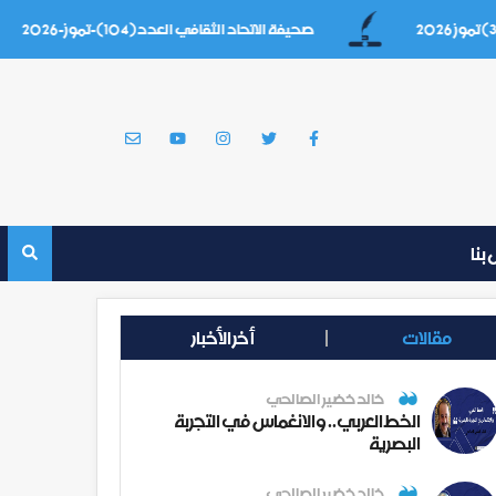
صحيفة الاتحاد الثقافي العدد(104)-تموز-2026
بنا
مقالات
أخر الأخبار
خالد خضير الصالحي
الخط العربي.. والانغماس في التجربة
البصرية
خالد خضير الصالحي