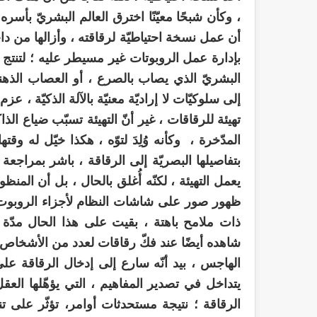
، وكأن شبحًا معيّنًا اخترق العالم البشريّ بأسره 
أن عمل نسخة احتياطيّة لرقاقته ، وأزالها من داخله ،
بإدارة عمل الروبوتات غير مسيطر عليه ؛ لتنتج 
البشريّ الذي يصاب بالصرع ، أو العصاب الذهنيّ 
إلى سلوكيّات لا إراديّة معنيّة بالآلة الذكيّة ، 
تهيئة للرقاقات ، غير أنّ التهيئة تسبّب ضياع الذ
المدّخرة ، وكأنه وُلِدَ لتوّه ، هكذا خيّل له وقت
بتفاصيلها البصريّة إلى الرقاقة ، باشر بمراجعة
يعمل التهيئة ، لكنّه أُغلق بالحال ، بل أن المنظو
ظهور صور على شاشات النظام لأجزاء الروبوت ال
ذات ملامح باهتة ، بقيت على هذا الحال مدّة 
شاهده أيضًا عند فكّ رقاقات لعدد من الأشخاص عب
الهاجس ، بيد أنّه سارع إلى إدخال الرقاقة على 
يتداخل في تصدير المفاهيم ، التي يؤهّلها العق
الرقاقة ؛ نتيجة مستحدثات أوامر، تؤثّر على 