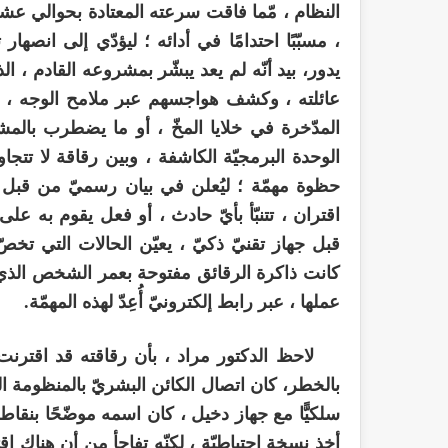
النظام ، مّما فاقت سرعته المعتادة بحوالي عش
، مسبّبًا احتدامًا في أدائه ؛ ليؤدّي إلى انصهار
يدور، بيد أنّه لم يعد يبشّر بمشروعه القادم ،
عائلته ، وكشف هواجسهم عبر ملامح الوجه ، لكن
المدّخرة في خلايا المخّ ، أو ما يضطرب بالمش
الوحدة البرمجيّة الكاشفة ، وبين رقاقة لا تت
حظوة مهمّة ؛ ليُعلن في بيان رسميّ من قبل دائر
اقتران ، تتنبّأ بأيّ حادث ، أو فعل يقوم به على
قبل جهاز تقنيّ ذكيّ ، يعيّن الحالات التي تخص
كانت ذاكرة الرقائق مفتوحة بعمر الشخص الذي يحم
عملها ، عبر رابط إلكترونيّ أُعِدّ لهذه المهمّة.
لاحظ الدكتور مراد ، بأن رقاقته قد اقترنت م
بالخطر، كان اتصال الكائن البشريّ بالمنظومة الرئ
سلكيًّا مع جهاز دخيل ، كان اسمه موضّحًا بنقاط
أخذ نسخة احتياطيّة ، لكنّه تفاجأ من أن هناك اقتر