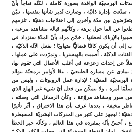
ات البرمجيّة الوافدة بصورة كاملة ، لكنّه تفاجأ بأنّ
متّعت بإدارة ذاتيّة ، وصارت تُدير شأنها بنفسها ، تبيّن
تعرّضون بين مدّة وأخرى إلى اختلاجات ذهنيّة ، تلزمهم
وا عن الما حول برهة ، وكأنّهم قبالة مشاهدة مرعبة ،
بوا بالإرباك لحظتها ، خمّن مراد بأنّ المدّة ستزداد في
ى أن يكون كائنًا فضائيًّا متهاويًا ؛ بفعل الآلة الذكيّة ،
الفئات الذكيّة ، أُصيبت بالهيستريا ، وتمرّدت على عملها ،
لاً عن إحداث زعزعة في أغلب الأعمال التي تقوم بها،
مادى عن مساره الطبيعيّ ، تبعًا لأوامر برمجيّة تتوالد
برمجيّة المعنيّة ؛ لإدارة عمل الروبوتات ، وليس من
سلّمًا أمره ، ولا يتمكّن من فعل أيّ شيء غير الهلع الذي
ه من صور ومشاهد مروّعة ، وكأن الرسائل التي وصلته ،
ظر مخيفة ، بعدها عَرف بأن هذا الاختراق ، أثّر تأثيرًا
ذهنيّة ؛ ليجهز على كثير من المدركات البشريّة المسيطرة
، أحسّ بأنّه بمفرده في هذا العالم ، وكأنّه خبر الخطأ
التقصّي لبيان النقطة الجوهريّة التي جعلت الكائن الذكيّ