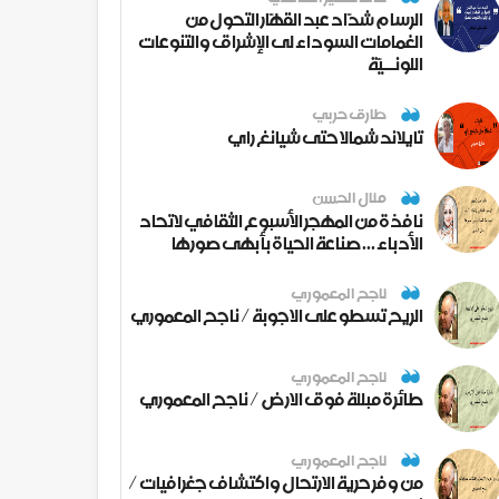
الرسام شدّاد عبد القهّار التحول من
الغمامات السوداء لى الإشراق والتنوعات
اللونــيّة
طارق حربي
تايلاند شمالا حتى شيانغ راي
منال الحسن
نافذة من المهجر الأسبوع الثقافي لاتحاد
الأدباء ... صناعة الحياة بأبهى صورها
ناجح المعموري
الريح تسطو على الاجوبة / ناجح المعموري
ناجح المعموري
طائرة مبللة فوق الارض / ناجح المعموري
ناجح المعموري
من وفر حرية الارتحال واكتشاف جغرافيات /