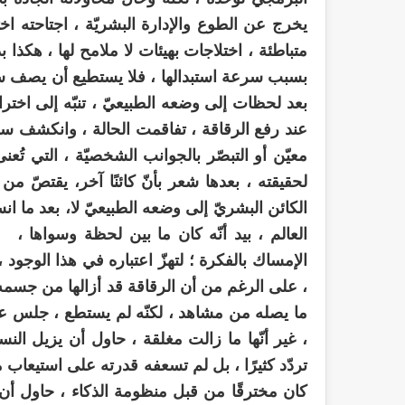
يخرج عن الطوع والإدارة البشريّة ، اجتاحته اخت
متباطئة ، اختلاجات بهيئات لا ملامح لها ، هكذا ب
بسبب سرعة استبدالها ، فلا يستطيع أن يصف سمات
بعد لحظات إلى وضعه الطبيعيّ ، تنبّه إلى اخترا
عند رفع الرقاقة ، تفاقمت الحالة ، وانكشف سر
معيّن أو التبصّر بالجوانب الشخصيّة ، التي تُعنى
لحقيقته ، بعدها شعر بأنّ كائنًا آخر، يقتصّ 
الكائن البشريّ إلى وضعه الطبيعيّ لا، بعد ما ان
العالم ، بيد أنّه كان ما بين لحظة وسواها ،
الإمساك بالفكرة ؛ لتهزّ اعتباره في هذا الوجود
، على الرغم من أن الرقاقة قد أزالها من جسمه
ما يصله من مشاهد ، لكنّه لم يستطع ، جلس على
، غير أنّها ما زالت مغلقة ، حاول أن يزيل النسخ
تردّد كثيرًا ، بل لم تسعفه قدرته على استيعاب 
كان مخترقًا من قبل منظومة الذكاء ، حاول أن ي