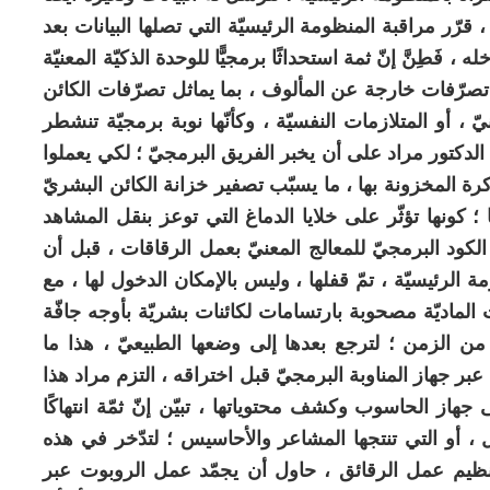
، قرّر مراقبة المنظومة الرئيسيّة التي تصلها البيانات بعد
 فَطِنَّ إنّ ثمة استحداثًا برمجيًّا للوحدة الذكيّة المعنيّة
تصرّفات خارجة عن المألوف ، بما يماثل تصرّفات الكائن
، أو المتلازمات النفسيّة ، وكأنّها نوبة برمجيّة تنشطر
عزم الدكتور مراد على أن يخبر الفريق البرمجيّ ؛ لكي يعملوا
اكرة المخزونة بها ، ما يسبّب تصفير خزانة الكائن البشريّ
ها ؛ كونها تؤثّر على خلايا الدماغ التي توعز بنقل المشاهد
 الكود البرمجيّ للمعالج المعنيّ بعمل الرقاقات ، قبل أن
مة الرئيسيّة ، تمّ قفلها ، وليس بالإمكان الدخول لها ، مع
ماديّة مصحوبة بارتسامات لكائنات بشريّة بأوجه جافّة
من الزمن ؛ لترجع بعدها إلى وضعها الطبيعيّ ، هذا ما
ر جهاز المناوبة البرمجيّ قبل اختراقه ، التزم مراد هذا
جهاز الحاسوب وكشف محتوياتها ، تبيّن إنّ ثمّة انتهاكًا
ل ، أو التي تنتجها المشاعر والأحاسيس ؛ لتدّخر في هذه
تنظيم عمل الرقائق ، حاول أن يجمّد عمل الروبوت عبر