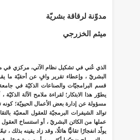
مدوّنة لرقاقة بشريّة
ميثم الخزرجي
الذي عُني في تشكيل نظام الآتي، مركزي في مؤس
البشريّ ، وإعطاء تقرير وافٍ عن أحقيّة ما يقول
قسم البرامجيّات والصناعات الذكيّة في جامع
يطوّر هذا الابتكار؛ لقراءة ملامح الآلة الذكيّة ،
مسؤولة عن إدارة بعض الأعمال الحيويّة؛ كونه تن
توالد الشيفرات البرمجيّة للعقول المعنيّة بالت
عملها من الكائن البشريّ ، أو استنساخ العقول الب
يولّد انفجارًا تقانيًّا هائلًا، وقد زاد يقينه بذلك
، والتي راح ضحيّتها أكثر من أربعين شخصًا ، قط