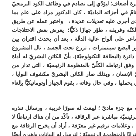
رة أضعاف؛ ليؤدّي إلى تصادم في وظائف الكود البرمجيّ
 تامّ في أجزائه الماديّة ، كان الدكتور مراد على علم بما
 الذي أجرى عليه تعديلات عديدة ، واختبر عمله عن طريق
ّه وفريقه ، طوّر جهازًا ذكيًّا؛ يعرض بعض الاختلاجات
اعر على ألواح عالية الدقّة ، بعد أن يحدث اقتران بين
جاوز البضع سينتمترات ، تزرع تحت الجسد ، نال المشروع
ة (البطاقة التكنولوجيّة)، بأنّ الكائن البشريّ له أداة
 وفق ارتباطه الكلّيّ بالمنظومة الرئيسيّة ، التي تدار من
ّ الإنسان ، وبذلك صار الكائن البشريّ مكشوف النوايا ،
لها ، وفي حال وفاته ، يقوم الجهاز أوتوماتيكيًّا بإلغاء
ع جزء ماديّ ؛ ليبعث له صورًا غريبة ، ورسائل تنذره
يسيّة مباشرة عبر الرقاقة ، تأكّد من أن هناك ارتباطًا لا
 ، وعلامات ترقيم غير معرّفة ، أراد أن يخرج الرقاقة مع
انًا بالمنظومة الرئيسيّة ؛ لترسل له البيانات ولغيره أيضًا