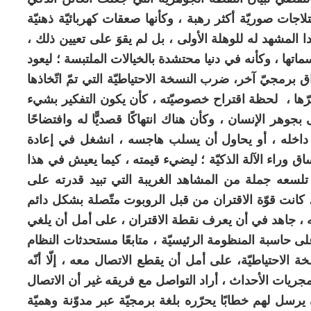
لاجات صوريّة أكثر رهبة ، وكأنها صعقات كهربائيّة ذهنيّة
دا المشهد له للوهلة الأولى ، بل لم يقوَ على تعيين ذلك ،
ها ، وكأنه في دنيا محتشدة بالخيالات الملتبسة ؛ ليعود
ق برمجيّ آخر، ضرب النسخة الاحتياطيّة التي تمّ اتّخاذها
ّها ، لحظة اقتراح خصوصيّته ، كأن يكون التفكير بشيء
 بجوهر الإنسان ، وكأن هناك انتهاكًا قصديًّا له وافتضاحًا
من داخله ، أو يحاول أن يسلب هاجسه ، انشغل في إعادة
ساق وراء الآلة الذكيّة ؛ ليضيء قيمته ، كيما يعيش في هذا
 تلسعه جملة من المشاهد الغريبة التي تبيد قدرته على
 ، كانت قوّة الاقتران من قبل الروبوت متّصلة بشكل دائم
 ، جاهد في أن يعرف نقطة الاقتران ، على أمل أن يلغي
 حاسبة المنظومة الرئيسيّة ، متابعًا مستحدثات النظام
ة الاحتياطيّة، على أمل أن يقطع الاتصال معه ، إلّا أنّه
مجريات الأحداث ، أراد التواصل مع فريقه غير أن الاتصال
رسل لهم خطابًا يحرّره بلغة برمجيّة عبر مدوّنة وهميّة