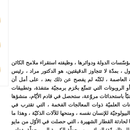
ّسات الدولة ودوائرها ، وظيفته استقراء ملامح الكائن
 ، بمدّة لا تتجاوز الدقيقتين، هو الدكتور مراد ، رئيس
ة العاصمة ، لكنّه لم يفصح عن ذلك بعد ، على أمل أن
 أو الروبوتات التي تتمتّع بحُزم برمجيّة متنفذة، وتطبيقات
بّأ باستحداثات مروّعة، ستحصل في قادم الأيّام، منشؤها
قانات العلميّة ذوات المعالجات الفخمة ، التي تقترب في
يولوجيّة للإنسان نفسه ، ومنحها للآلات الذكيّة ، وهذا ما
 ، تبعًا لحادثة القطار الشهيرة ، التي حصلت في الأوّل من مايو
ار (السدّة) السائر من محطّة الكرمة إلى محطّة بغداد ،