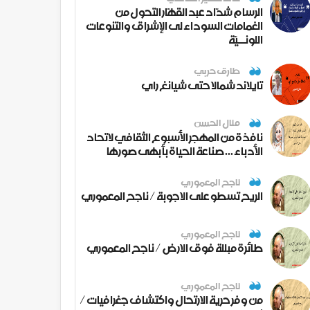
الرسام شدّاد عبد القهّار التحول من
الغمامات السوداء لى الإشراق والتنوعات
اللونــيّة
طارق حربي
تايلاند شمالا حتى شيانغ راي
منال الحسن
نافذة من المهجر الأسبوع الثقافي لاتحاد
الأدباء ... صناعة الحياة بأبهى صورها
ناجح المعموري
الريح تسطو على الاجوبة / ناجح المعموري
ناجح المعموري
طائرة مبللة فوق الارض / ناجح المعموري
ناجح المعموري
من وفر حرية الارتحال واكتشاف جغرافيات /