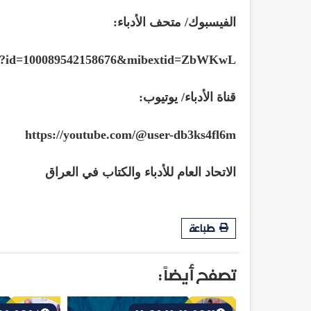
الفيسبوك/ متحف الأدباء:
php?id=100089542158676&mibextid=ZbWKwL
قناة الأدباء/ يوتيوب:
https://youtube.com/@user-db3ks4fl6m
الاتحاد العام للأدباء والكتاب في العراق
طباعة
تصفح أيضاً :