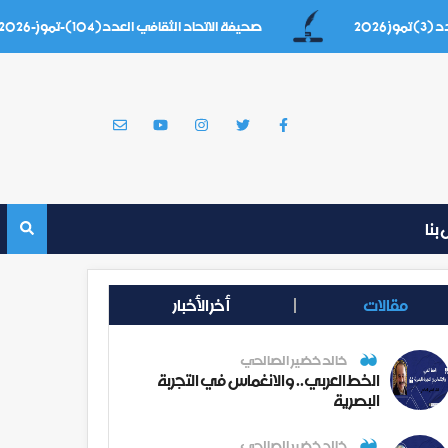
صحيفة الاتحاد الثقافي العدد(104)-تموز-2026
بنا
مقالات
أخر الأخبار
خالد خضير الصالحي
الخط العربي.. والانغماس في التجربة
البصرية
خالد خضير الصالحي