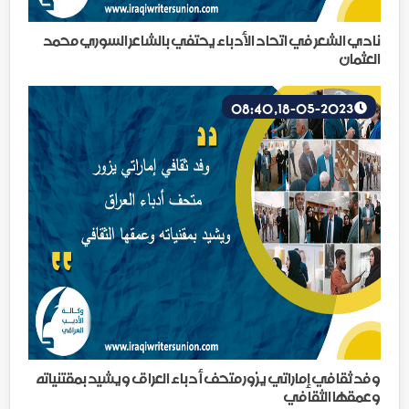
نادي الشعر في اتحاد الأدباء يحتفي بالشاعر السوري محمد
العثمان
18-05-2023, 08:40
وفد ثقافي إماراتي يزور متحف أدباء العراق ويشيد بمقتنياته
وعمقها الثقافي