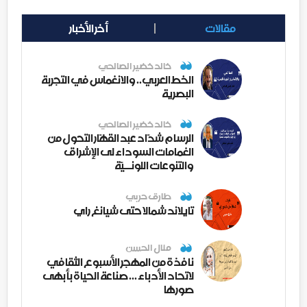
مقالات
أخر الأخبار
خالد خضير الصالحي
الخط العربي.. والانغماس في التجربة
البصرية
خالد خضير الصالحي
الرسام شدّاد عبد القهّار التحول من
الغمامات السوداء لى الإشراق
والتنوعات اللونــيّة
طارق حربي
تايلاند شمالا حتى شيانغ راي
منال الحسن
نافذة من المهجر الأسبوع الثقافي
لاتحاد الأدباء ... صناعة الحياة بأبهى
صورها