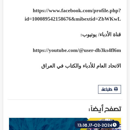
https://www.facebook.com/profile.php?
id=100089542158676&mibextid=ZbWKwL
قناة الأدباء/ يوتيوب:
https://youtube.com/@user-db3ks4fl6m
الاتحاد العام للأدباء والكتاب في العراق
طباعة
تصفح أيضاً :
17-02-2024, 12:38