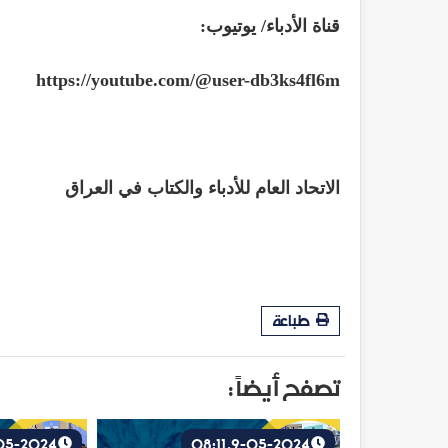
قناة الأدباء/ يوتيوب
:
https://youtube.com/@user-db3ks4fl6m
الاتحاد العام للأدباء والكتاب في العراق
طباعة
تصفح أيضاً :
8-05-2024, 15:35
9-05-2024, 08:11