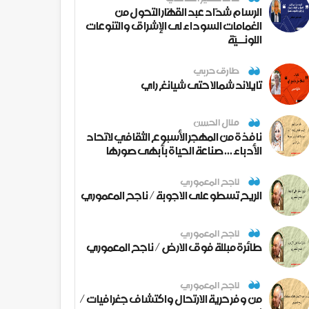
الرسام شدّاد عبد القهّار التحول من
الغمامات السوداء لى الإشراق والتنوعات
اللونــيّة
طارق حربي
تايلاند شمالا حتى شيانغ راي
منال الحسن
نافذة من المهجر الأسبوع الثقافي لاتحاد
الأدباء ... صناعة الحياة بأبهى صورها
ناجح المعموري
الريح تسطو على الاجوبة / ناجح المعموري
ناجح المعموري
طائرة مبللة فوق الارض / ناجح المعموري
ناجح المعموري
من وفر حرية الارتحال واكتشاف جغرافيات /