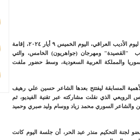
شهد اليوم الثالث من منهاج الفعاليات المرافقة ليوم الأديب العراقي، اليوم الخميس ٩ أيار ٢٠٢٤، إقامة
لشباب "القصيدة" ومهرجان (جواهريون) الخامس، والتي
يا والمملكة العربية السعودية، وسط حضور ملفت
همية المسابقة ليفتتح بعدها الشاعر حسين علي رهيف
س الرويعي الذي نقلت مشاركته عبر تقنية الفيديو، ثم
ن والشاعر السوري محمد زياد ووسام وليد صبري وحميد
 عضو لجنة التحكيم منذر عبد الحر، أن جلسة اليوم كانت