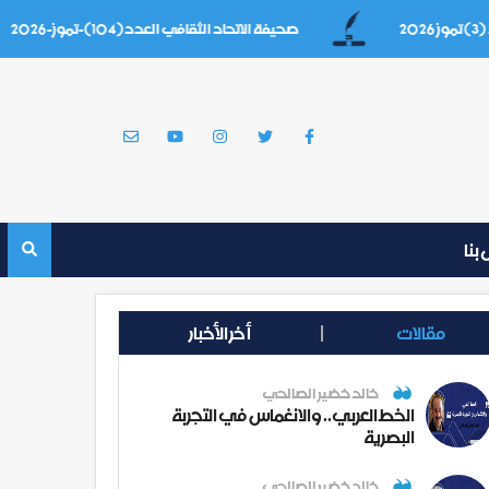
صحيفة الاتحاد الثقافي العدد(104)-تموز-2026
بنا
مقالات
أخر الأخبار
خالد خضير الصالحي
الخط العربي.. والانغماس في التجربة
البصرية
خالد خضير الصالحي