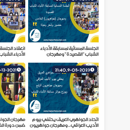
الجلسة المسائية لمسابقة الأدباء
انعقاد الجلسة
الشباب "القصيدة" ومهرجان
الأدباء الشبا
(جواهريون) الخامس حضور وشعر
جواهريون ال
وحياة
17-12-2021, 12:34
9-05-2023, 21:40
اتحاد الجواهري العريق يحتفي بيوم
مهرجان الجواه
الأديب العراقي.. ومهرجان جواهريون
ضمن دورة الشا