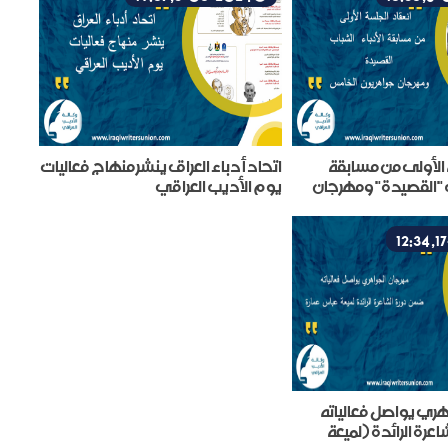
 الأولى من مسابقة
اتحاد أدباء العراق ينشر منهاج فعاليات
ب "القصيدة" ومهرجان
يوم الأديب العراقي
خامس
ري يواصل فعالياته
عرة الرائدة (لميعة