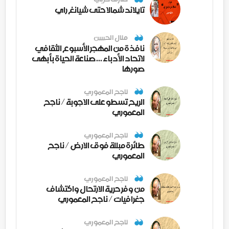
تايلاند شمالا حتى شيانغ راي
منال الحسن
نافذة من المهجر الأسبوع الثقافي
لاتحاد الأدباء ... صناعة الحياة بأبهى
صورها
ناجح المعموري
الريح تسطو على الاجوبة / ناجح
المعموري
ناجح المعموري
طائرة مبللة فوق الارض / ناجح
المعموري
ناجح المعموري
من وفر حرية الارتحال واكتشاف
جغرافيات / ناجح المعموري
ناجح المعموري