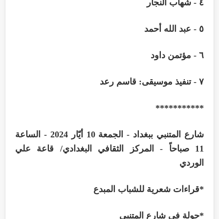
٤
-
شهاب النجار
٥
-
عبد الله أحمد
٦
-
مؤتمن داود
٧
-
تنفيذ موسيقى: قاسم رعد
***********
شارع المتنبي ببغداد - الجمعة 10 أيّار 2024 - الساعة
11 صباحاً - المركز الثقافي البغدادي/ قاعة علي
الوردي
*
قراءات شعرية للشباب المبدع
*
جولة في شارع المتنبي