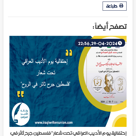
طباعة
تصفح أيضاً :
29-04-2024, 22:56
إحتفالية يوم الأديب العراقي تحت شعار "فلسطين جرح ثائر في