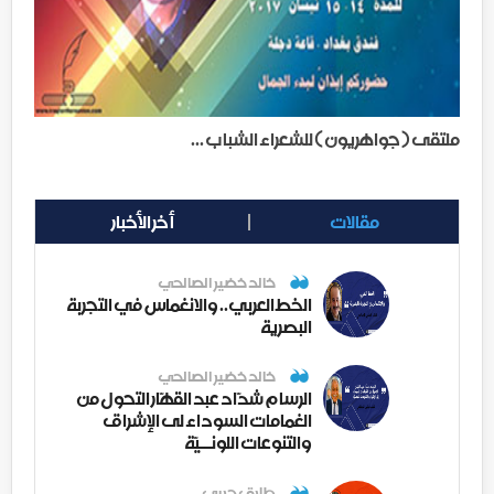
ملتقى ( جواهريون ) للشعراء الشباب ...
مقالات
أخر الأخبار
خالد خضير الصالحي
الخط العربي.. والانغماس في التجربة
البصرية
خالد خضير الصالحي
الرسام شدّاد عبد القهّار التحول من
الغمامات السوداء لى الإشراق
والتنوعات اللونــيّة
طارق حربي