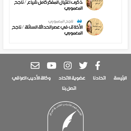
ذكرى اغتيال المفكر كامل شياع / ناجح
المعموري
ناجح المعموري
الأخلاق في عصر الحداثة السائلة / ناجح
المعموري
الرئيسة
اتحادنا
عضوية الاتحاد
وكالة الأديب العراقي
اتصل بنا