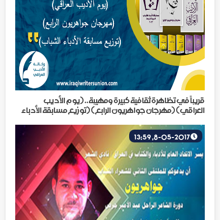
قريباً في تظاهرة ثقافية كبيرة ومهيبة.. (يوم الأديب
العراقي) (مهرجان جواهريون الرابع) (توزيع مسابقة الأدباء
الشباب)
8-05-2017, 13:59