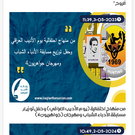
الروح"
3-05-2023, 11:39
من منهاج احتفالية (يوم الأديب العراقي) وحفل توزيع
مسابقة الأدباء الشباب ومهرجان (جواهريون4)
2-05-2024, 10:49