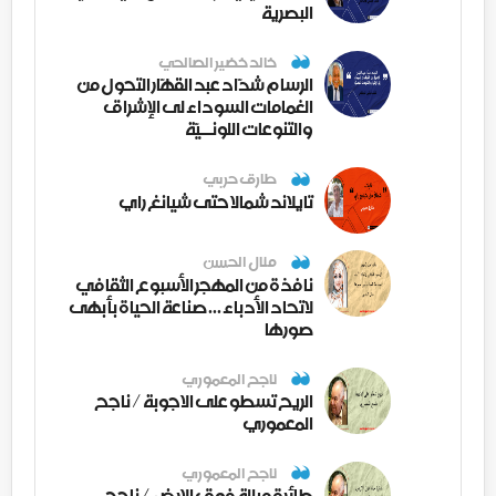
البصرية
خالد خضير الصالحي
الرسام شدّاد عبد القهّار التحول من
الغمامات السوداء لى الإشراق
والتنوعات اللونــيّة
طارق حربي
تايلاند شمالا حتى شيانغ راي
منال الحسن
نافذة من المهجر الأسبوع الثقافي
لاتحاد الأدباء ... صناعة الحياة بأبهى
صورها
ناجح المعموري
الريح تسطو على الاجوبة / ناجح
المعموري
ناجح المعموري
طائرة مبللة فوق الارض / ناجح