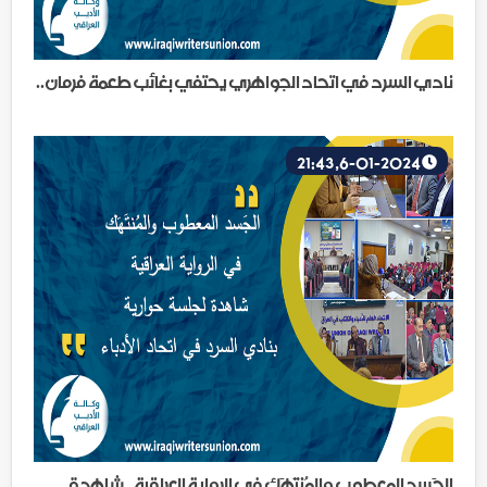
نادي السرد في اتحاد الجواهري يحتفي بغائب طعمة فرمان..
6-01-2024, 21:43
الجَسد المعطوب والمُنتَهَك في الرواية العراقية.. شاهدة