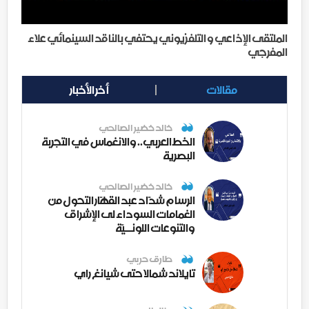
الملتقى الإذاعي و التلفزيوني يحتفي بالناقد السينمائي علاء
المفرجي
مقالات
أخر الأخبار
خالد خضير الصالحي
الخط العربي.. والانغماس في التجربة
البصرية
خالد خضير الصالحي
الرسام شدّاد عبد القهّار التحول من
الغمامات السوداء لى الإشراق
والتنوعات اللونــيّة
طارق حربي
تايلاند شمالا حتى شيانغ راي