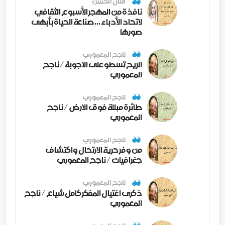
منال الحسن
نافذة من المهجر الأسبوع الثقافي
لاتحاد الأدباء ... صناعة الحياة بأبهى
صورها
ناجح المعموري
الريح تسطو على الاجوبة / ناجح
المعموري
ناجح المعموري
طائرة مبللة فوق الارض / ناجح
المعموري
ناجح المعموري
من وفر حرية الارتحال واكتشاف
جغرافيات / ناجح المعموري
ناجح المعموري
ذكرى اغتيال المفكر كامل شياع / ناجح
المعموري