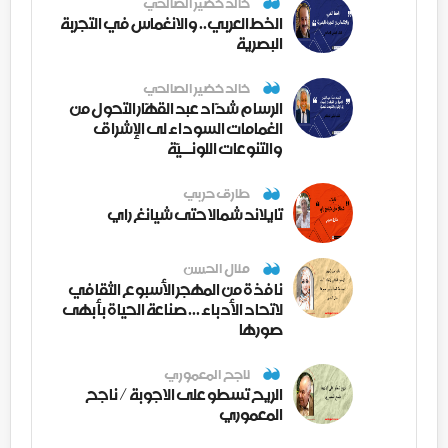
خالد خضير الصالحي
الخط العربي.. والانغماس في التجربة
البصرية
خالد خضير الصالحي
الرسام شدّاد عبد القهّار التحول من
الغمامات السوداء لى الإشراق
والتنوعات اللونــيّة
طارق حربي
تايلاند شمالا حتى شيانغ راي
منال الحسن
نافذة من المهجر الأسبوع الثقافي
لاتحاد الأدباء ... صناعة الحياة بأبهى
صورها
ناجح المعموري
الريح تسطو على الاجوبة / ناجح
المعموري