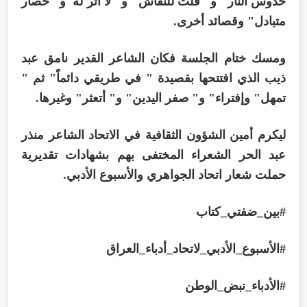
حدوس النار" و" قلت للنقاش" و" لا أثر له"و" حصار
متبادل" وقصائد أخرى.
ومسك ختام الجلسة فكان الشاعر القدير نامق عبد
ذيب الذي افتتحها بقصيدة " في طريقي دائماً" ثم "
تمهل" وإفتراء" و" صفر اليدين" و" أتعثر" وغيرها.
ليكرم أمين الشؤون الثقافية في الاتحاد الشاعر منذر
عبد الحر الشعراء المختفى بهم بشهادات تقديرية
حملت شعار اتحاد الجواهري والأسبوع الأدبي.
#بين_ضفتي_كتاب
#الأسبوع_الأدبي_لاتحاد_أدباء_العراق
#الأدباء_نبض_الوطن