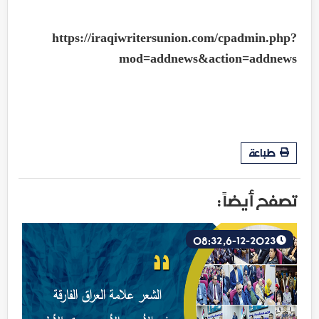
https://iraqiwritersunion.com/cpadmin.php?
mod=addnews&action=addnews
طباعة
تصفح أيضاً :
6-12-2023, 08:32