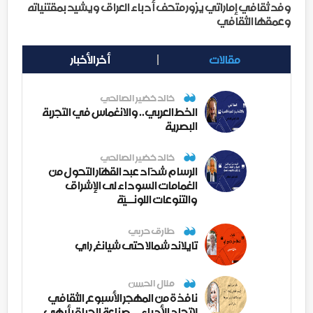
وفد ثقافي إماراتي يزور متحف أدباء العراق ويشيد بمقتنياته
وعمقها الثقافي
مقالات
أخر الأخبار
خالد خضير الصالحي
الخط العربي.. والانغماس في التجربة
البصرية
خالد خضير الصالحي
الرسام شدّاد عبد القهّار التحول من
الغمامات السوداء لى الإشراق
والتنوعات اللونــيّة
طارق حربي
تايلاند شمالا حتى شيانغ راي
منال الحسن
نافذة من المهجر الأسبوع الثقافي
لاتحاد الأدباء ... صناعة الحياة بأبهى