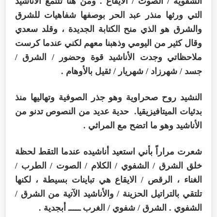
الشفوية / الصوت / الايقاع . ومن هنا تلتمع الأناشيد
التي ورثها منذر عبد الحر بوصفها شفاهيات للشرق
والشرق هو الذي منح الكتابة الجديدة ، وقلد سعدي
وقال كثير من اليومي وذهبنا معهم لكني عندما كرست
ملاحظاتي وجدت الأناشيد قوة وحضور / الشرق /
جسد / شهرزاد / شهريار / ثقيل بالأوهام .
النشيد روح صحراوية وهو جذر الصوفية وتهاليها منذ
بدئيات الميتافيزيقيا. حدية عديد من النصوص تدنو من
الأناشيد وهو ما اتضح مع المراثي .
شعرت مراراً بأني استعيد أناشيده عندما التقط لحظة
خلق الشرق / الشفوي / الكلام / الصوت / الطرب /
الغناء ، الرقص / الايقاع هي تباينات بسيطة ، لكنها
تلتقي بالتراتيل الحزينة / والأناشيد الآتية من الشرق /
الشفوي . الشرق / شفوي / الغرب ـــــ أبجدية .