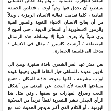
المعقد للتجارب الانسانية ... ولم يعد الكائن الانساني
يستطيع أن يحدق فيها وجهاً لوجه ، فتقلص الحقيقة
المادية ، كلما تقدمت فعالية الانسان الرمزية ، وبدلاً
من أن يعالج الانسان الاشياء اللغوية والصور الفنية
والرموز الاسطورية أو الشعائر الدينية ، حتى أصبح لا
يرى شيئاً ولا يعرف شيئاً إلا بوساطة هذه الرسائل
المصطفة / آرنست كاسيرر / مقال في الانسان /
مدخل الى فلسفة الحضارة .
نص منذر عبد الحر الشعري نافذة صغيرة تومئ الى
تلاوين عديدة . للمتلقي خيار التقاط اللون وحينها تقوده
ابواب مشرعة ، لكنها مدوخة جاذبة للمكان ، تتسع
مساحتها الغيبية لأن البحث عن المعنى من أشكال
اللعب وصراع المهارات مع بعضها . وفي مثل هذا
الرأي الجدلي تنشر الشعرية لقطاً فريداً من المحكية
اليومية ، أو الكلام الذي أكثر هايدجر الحديث عنه مع