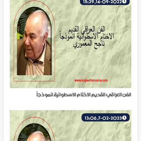
14-09-2022, 15:29
الفن العراقي القديم الاختام الاسطوانية انموذجاً
7-02-2023, 13:06