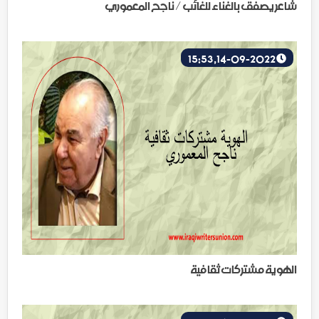
شاعر يصفق بالغناء للغائب / ناجح المعموري
14-09-2022, 15:53
الهوية مشتركات ثقافية