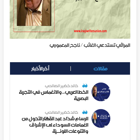
المراثي تستدعي الغائب / ناجح المعموري
مقالات
أخر الأخبار
خالد خضير الصالحي
الخط العربي.. والانغماس في التجربة
البصرية
خالد خضير الصالحي
الرسام شدّاد عبد القهّار التحول من
الغمامات السوداء لى الإشراق
والتنوعات اللونــيّة