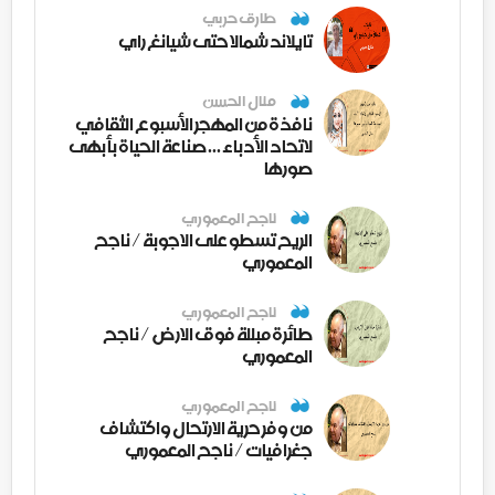
طارق حربي
تايلاند شمالا حتى شيانغ راي
منال الحسن
نافذة من المهجر الأسبوع الثقافي
لاتحاد الأدباء ... صناعة الحياة بأبهى
صورها
ناجح المعموري
الريح تسطو على الاجوبة / ناجح
المعموري
ناجح المعموري
طائرة مبللة فوق الارض / ناجح
المعموري
ناجح المعموري
من وفر حرية الارتحال واكتشاف
جغرافيات / ناجح المعموري