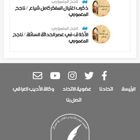
ناجح المعموري
ذكرى اغتيال المفكر كامل شياع / ناجح
المعموري
ناجح المعموري
الأخلاق في عصر الحداثة السائلة / ناجح
المعموري
الرئيسة
اتحادنا
عضوية الاتحاد
وكالة الأديب العراقي
اتصل بنا