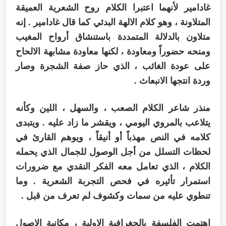
غادامير لأنهما اعتبرا الكلام روح الشعرية العميقة
المتلاونة ، وهو كلام الالهة البدئي كما قال غادامير . إنه
متلاون بالدلالة المتمددة باستنشاق أرواح المغيب
ومنحه حضوراً ومعاودة ، لكنها معاودة مشابهة الالحاح
على عودة الغائب ، الذي حاز صفة الشجرة وصار
وردة انتجها الانبعاث .
منذر شاعر الكلام الصعب ، والسهل ، اللين وكأنه
يتلاعب بالمروي اليومي ، ويقشر ما زاد عليه . ويتبدى
كلامه في النص مهذباً أو أنيقاً ، ويوهم القارئ في
لحظات التسلل من أجل الوصول للجمال الذي يحمله
الكلام ، الذي تعامل معه الفكر النقدي مع ضرورات
استمرار تأثيره في فحص التجربة الشعرية . وما
تنطوي عليه من سمات وكشوف لم تعرف من قبل .
اهتمت الفلسفة بالجغرافية الاولية ، مكانية الاصول