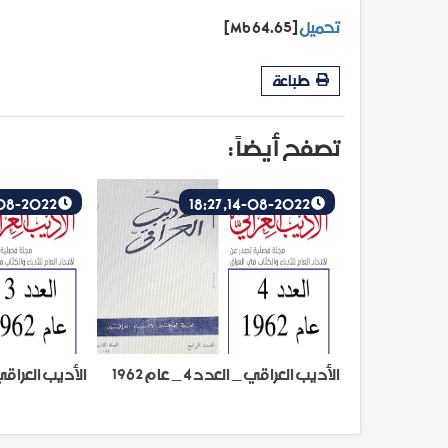
تحميل
[64.65 Mb]
طباعة
تصفح أيضاً :
14-08-2022, 18:15
14-08-2022, 18:27
الأديب العراقي _ العدد 4 _ عام 1962
الأديب العراقي _ العد