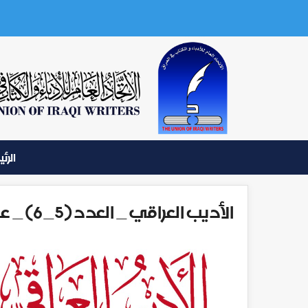
الرئ
الأديب العراقي _ العدد (5_6) _ عام 1962