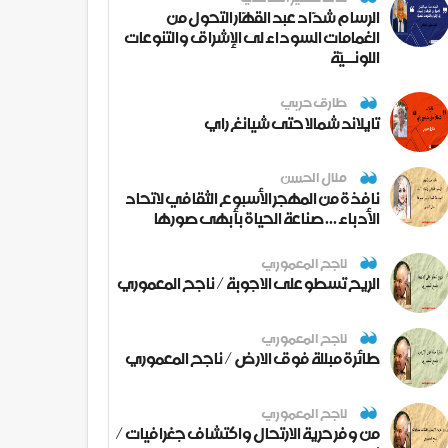
الرسام شدّاد عبد القهّار التحول من
الغمامات السوداء لى الإشراق والتنوعات
اللونــيّة
طارق حربي
تايلاند شمالا حتى شيانغ راي
منال الحسن
نافذة من المهجر الأسبوع الثقافي لاتحاد
الأدباء ... صناعة الحياة بأبهى صورها
ناجح المعموري
الريح تسطو على الاجوبة / ناجح المعموري
ناجح المعموري
طائرة مبللة فوق الارض / ناجح المعموري
ناجح المعموري
من وفر حرية الارتحال واكتشاف جغرافيات /