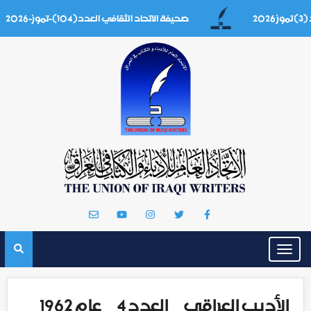
صحيفة الاتحاد الثقافي العدد(104)-تموز-2026
Toggle
navigation
الأديب العراقي _ العدد 4 _ عام 1962