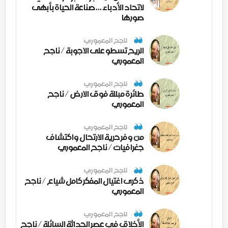
لاتحاد الأدباء ... صناعة الحياة بأبهى
صورها
ناجح المعموري
الريح تسطو على الاجوبة / ناجح
المعموري
ناجح المعموري
طائرة مبللة فوق الارض / ناجح
المعموري
ناجح المعموري
من وفر حرية الارتحال واكتشاف
جغرافيات / ناجح المعموري
ناجح المعموري
ذكرى اغتيال المفكر كامل شياع / ناجح
المعموري
ناجح المعموري
الأخلاق في عصر الحداثة السائلة / ناجح