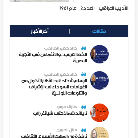
الأديب العراقي _ العدد 2 _ عام 1961
مقالات
أخر الأخبار
خالد خضير الصالحي
الخط العربي.. والانغماس في التجربة
البصرية
خالد خضير الصالحي
الرسام شدّاد عبد القهّار التحول من
الغمامات السوداء لى الإشراق
والتنوعات اللونــيّة
طارق حربي
تايلاند شمالا حتى شيانغ راي
منال الحسن
نافذة من المهجر الأسبوع الثقافي