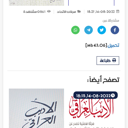
14-08-2022, 18:27
مجلات الاتحاد
1 056
مشاهدة
مشاركة عبر :
تحميل
[43.06 Mb]
طباعة
تصفح أيضاً :
14-08-2022, 18:15