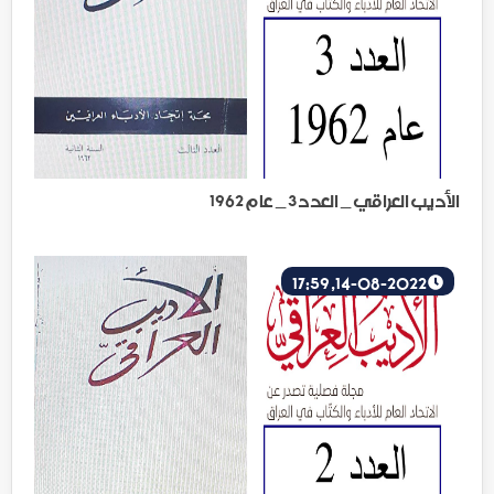
الأديب العراقي _ العدد 3 _ عام 1962
14-08-2022, 17:59