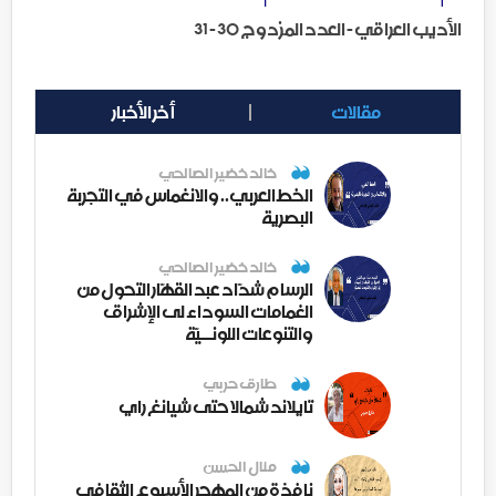
الأديب العراقي - العدد المزدوج 30 - 31
مقالات
أخر الأخبار
خالد خضير الصالحي
الخط العربي.. والانغماس في التجربة
البصرية
خالد خضير الصالحي
الرسام شدّاد عبد القهّار التحول من
الغمامات السوداء لى الإشراق
والتنوعات اللونــيّة
طارق حربي
تايلاند شمالا حتى شيانغ راي
منال الحسن
نافذة من المهجر الأسبوع الثقافي