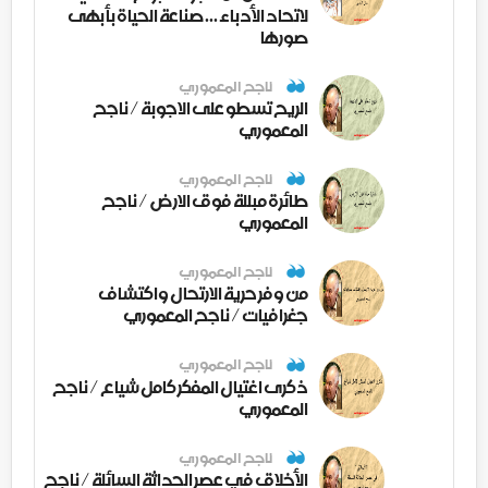
لاتحاد الأدباء ... صناعة الحياة بأبهى
صورها
ناجح المعموري
الريح تسطو على الاجوبة / ناجح
المعموري
ناجح المعموري
طائرة مبللة فوق الارض / ناجح
المعموري
ناجح المعموري
من وفر حرية الارتحال واكتشاف
جغرافيات / ناجح المعموري
ناجح المعموري
ذكرى اغتيال المفكر كامل شياع / ناجح
المعموري
ناجح المعموري
الأخلاق في عصر الحداثة السائلة / ناجح