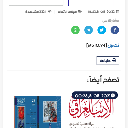
8-08-2022, 15:42
مجلات الاتحاد
1 323
مشاهدة
مشاركة عبر :
تحميل
[10.94 Mb]
طباعة
تصفح أيضاً :
5-05-2021, 00:28