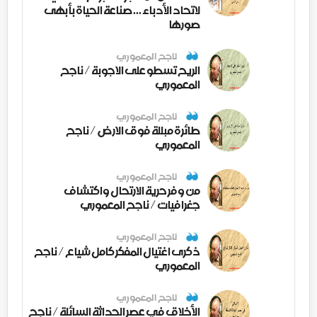
لاتحاد الأدباء ... صناعة الحياة بأبهى
صورها
ناجح المعموري
الريح تسطو على الاجوبة / ناجح
المعموري
ناجح المعموري
طائرة مبللة فوق الارض / ناجح
المعموري
ناجح المعموري
من وفر حرية الارتحال واكتشاف
جغرافيات / ناجح المعموري
ناجح المعموري
ذكرى اغتيال المفكر كامل شياع / ناجح
المعموري
ناجح المعموري
الأخلاق في عصر الحداثة السائلة / ناجح