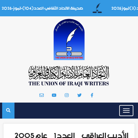
صحيفة الاتحاد الثقافي العدد(104)-تموز-2026
Toggle
navigation
الأديب العراقي _ العدد 1 _ عام 2005