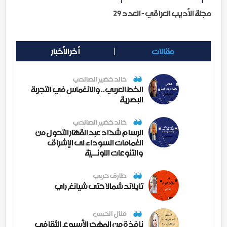
مجلة الأديب العراقي - العدد 29
مقالات
أخر الأخبار
خالد خضير الصالحي
الخط العربي.. والانغماس في التجربة
البصرية
خالد خضير الصالحي
الرسام شدّاد عبد القهّار التحول من
الغمامات السوداء لى الإشراق
والتنوعات اللونــيّة
طارق حربي
تايلاند شمالا حتى شيانغ راي
منال الحسن
نافذة من المهجر الأسبوع الثقافي