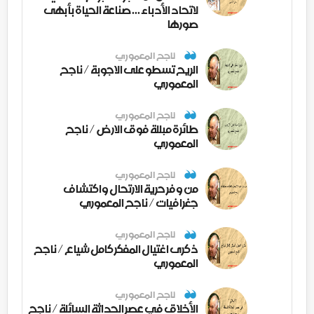
لاتحاد الأدباء ... صناعة الحياة بأبهى
صورها
ناجح المعموري
الريح تسطو على الاجوبة / ناجح
المعموري
ناجح المعموري
طائرة مبللة فوق الارض / ناجح
المعموري
ناجح المعموري
من وفر حرية الارتحال واكتشاف
جغرافيات / ناجح المعموري
ناجح المعموري
ذكرى اغتيال المفكر كامل شياع / ناجح
المعموري
ناجح المعموري
الأخلاق في عصر الحداثة السائلة / ناجح