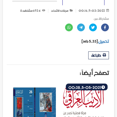
9-03-2022, 00:16
مجلات الاتحاد
4 693
مشاهدة
مشاركة عبر :
تحميل
[5.33 Mb]
طباعة
تصفح أيضاً :
5-05-2021, 00:28