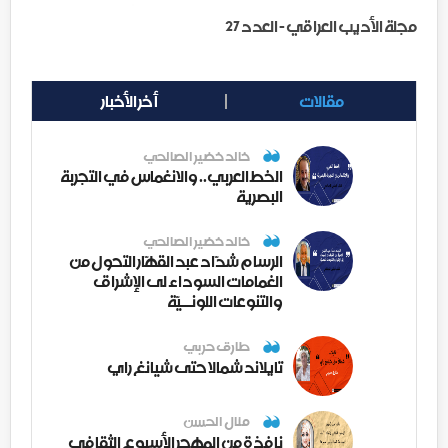
مجلة الأديب العراقي - العدد 27
مقالات
أخر الأخبار
خالد خضير الصالحي
الخط العربي.. والانغماس في التجربة
البصرية
خالد خضير الصالحي
الرسام شدّاد عبد القهّار التحول من
الغمامات السوداء لى الإشراق
والتنوعات اللونــيّة
طارق حربي
تايلاند شمالا حتى شيانغ راي
منال الحسن
نافذة من المهجر الأسبوع الثقافي