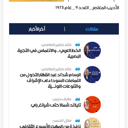
الأديب المعاصر _ العدد 9 _ عام 1975
مقالات
أخر الأخبار
خالد خضير الصالحي
الخط العربي.. والانغماس في التجربة
البصرية
خالد خضير الصالحي
الرسام شدّاد عبد القهّار التحول من
الغمامات السوداء لى الإشراق
والتنوعات اللونــيّة
طارق حربي
تايلاند شمالا حتى شيانغ راي
منال الحسن
نافذة من المهجر الأسبوع الثقافي