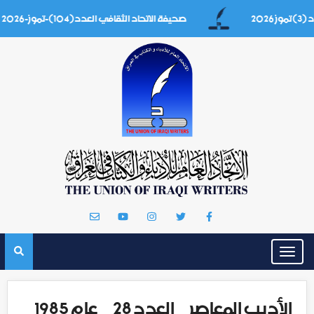
صحيفة الاتحاد الثقافي العدد(104)-تموز-2026
Toggle
navigation
الأديب المعاصر _ العدد 28 _ عام 1985