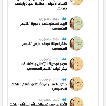
لاتحاد الأدباء ... صناعة الحياة بأبهى
صورها
ناجح المعموري
الريح تسطو على الاجوبة / ناجح
المعموري
ناجح المعموري
طائرة مبللة فوق الارض / ناجح
المعموري
ناجح المعموري
من وفر حرية الارتحال واكتشاف
جغرافيات / ناجح المعموري
ناجح المعموري
ذكرى اغتيال المفكر كامل شياع / ناجح
المعموري
ناجح المعموري
الأخلاق في عصر الحداثة السائلة / ناجح