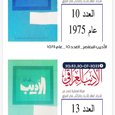
الأديب المعاصر _ العدد 10 _ عام 1075
30-07-2022, 20:52