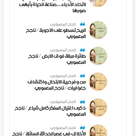
لاتحاد الأدباء ... صناعة الحياة بأبهى
صورها
ناجح المعموري
الريح تسطو على الاجوبة / ناجح
المعموري
ناجح المعموري
طائرة مبللة فوق الارض / ناجح
المعموري
ناجح المعموري
من وفر حرية الارتحال واكتشاف
جغرافيات / ناجح المعموري
ناجح المعموري
ذكرى اغتيال المفكر كامل شياع / ناجح
المعموري
ناجح المعموري
الأخلاق في عصر الحداثة السائلة / ناجح