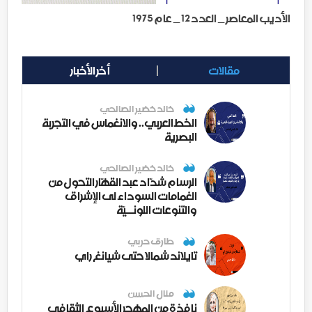
الأديب المعاصر _ العدد 12 _ عام 1975
مقالات
أخر الأخبار
خالد خضير الصالحي
الخط العربي.. والانغماس في التجربة
البصرية
خالد خضير الصالحي
الرسام شدّاد عبد القهّار التحول من
الغمامات السوداء لى الإشراق
والتنوعات اللونــيّة
طارق حربي
تايلاند شمالا حتى شيانغ راي
منال الحسن
نافذة من المهجر الأسبوع الثقافي