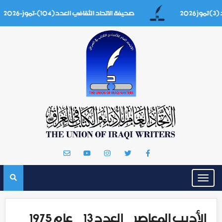
صحيفة الاتحاد الثقافي العدد(104)-تموز-2026
Toggle
navigation
الأديب المعاصر _ العدد 13 _ عام 1975