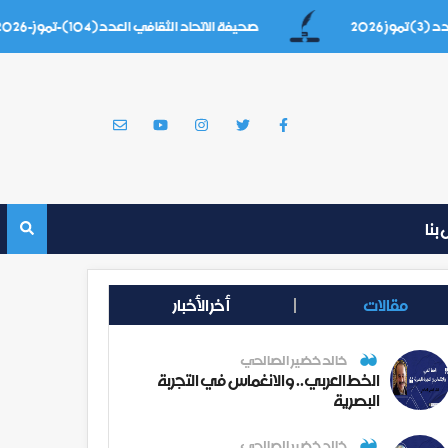
صحيفة الاتحاد الثقافي العدد(104)-تموز-2026
بنا
مقالات
أخر الأخبار
خالد خضير الصالحي
الخط العربي.. والانغماس في التجربة
البصرية
خالد خضير الصالحي