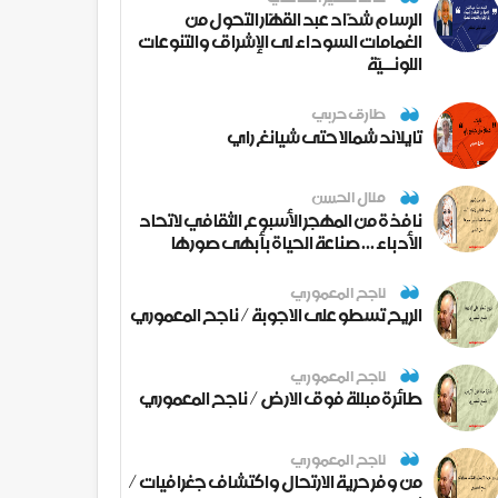
الرسام شدّاد عبد القهّار التحول من
الغمامات السوداء لى الإشراق والتنوعات
اللونــيّة
طارق حربي
تايلاند شمالا حتى شيانغ راي
منال الحسن
نافذة من المهجر الأسبوع الثقافي لاتحاد
الأدباء ... صناعة الحياة بأبهى صورها
ناجح المعموري
الريح تسطو على الاجوبة / ناجح المعموري
ناجح المعموري
طائرة مبللة فوق الارض / ناجح المعموري
ناجح المعموري
من وفر حرية الارتحال واكتشاف جغرافيات /