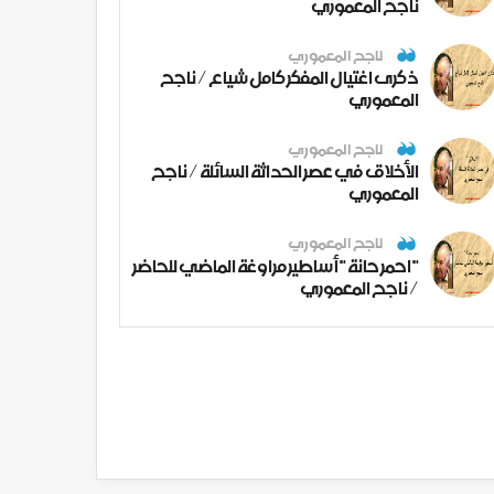
ناجح المعموري
ناجح المعموري
ذكرى اغتيال المفكر كامل شياع / ناجح
المعموري
ناجح المعموري
الأخلاق في عصر الحداثة السائلة / ناجح
المعموري
ناجح المعموري
" احمر حانة " أساطير مراوغة الماضي للحاضر
/ ناجح المعموري