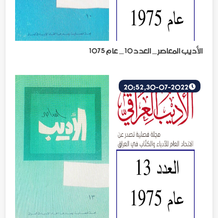
الأديب المعاصر _ العدد 10 _ عام 1075
30-07-2022, 20:52