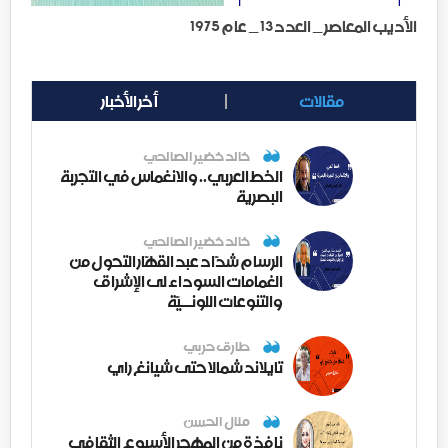
الأديب المعاصر _ العدد 13 _ عام 1975
مقالات
أخر الأخبار
خالد خضير الصالحي
الخط العربي.. والانغماس في التجربة
البصرية
خالد خضير الصالحي
الرسام شدّاد عبد القهّار التحول من
الغمامات السوداء لى الإشراق
والتنوعات اللونــيّة
طارق حربي
تايلاند شمالا حتى شيانغ راي
منال الحسن
نافذة من المهجر الأسبوع الثقافي