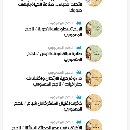
لاتحاد الأدباء ... صناعة الحياة بأبهى
صورها
ناجح المعموري
الريح تسطو على الاجوبة / ناجح
المعموري
ناجح المعموري
طائرة مبللة فوق الارض / ناجح
المعموري
ناجح المعموري
من وفر حرية الارتحال واكتشاف
جغرافيات / ناجح المعموري
ناجح المعموري
ذكرى اغتيال المفكر كامل شياع / ناجح
المعموري
ناجح المعموري
الأخلاق في عصر الحداثة السائلة / ناجح