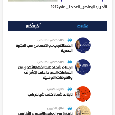
الأديب المعاصر _ العدد 1 _ عام 1972
مقالات
أخر الأخبار
خالد خضير الصالحي
الخط العربي.. والانغماس في التجربة
البصرية
خالد خضير الصالحي
الرسام شدّاد عبد القهّار التحول من
الغمامات السوداء لى الإشراق
والتنوعات اللونــيّة
طارق حربي
تايلاند شمالا حتى شيانغ راي
منال الحسن
نافذة من المهجر الأسبوع الثقافي