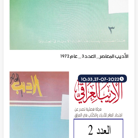
الأديب المعاصر _ العدد 3 _ عام 1972
27-07-2022, 10:33