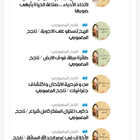
لاتحاد الأدباء ... صناعة الحياة بأبهى
صورها
ناجح المعموري
الريح تسطو على الاجوبة / ناجح
المعموري
ناجح المعموري
طائرة مبللة فوق الارض / ناجح
المعموري
ناجح المعموري
من وفر حرية الارتحال واكتشاف
جغرافيات / ناجح المعموري
ناجح المعموري
ذكرى اغتيال المفكر كامل شياع / ناجح
المعموري
ناجح المعموري
الأخلاق في عصر الحداثة السائلة / ناجح