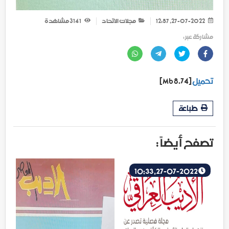
27-07-2022, 12:57
مجلات الاتحاد
1 314
مشاهدة
مشاركة عبر :
تحميل
[8.74 Mb]
طباعة
تصفح أيضاً :
27-07-2022, 10:33