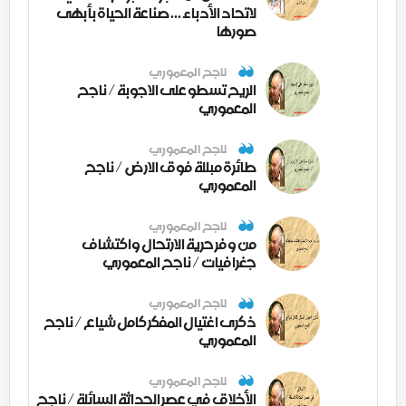
لاتحاد الأدباء ... صناعة الحياة بأبهى
صورها
ناجح المعموري
الريح تسطو على الاجوبة / ناجح
المعموري
ناجح المعموري
طائرة مبللة فوق الارض / ناجح
المعموري
ناجح المعموري
من وفر حرية الارتحال واكتشاف
جغرافيات / ناجح المعموري
ناجح المعموري
ذكرى اغتيال المفكر كامل شياع / ناجح
المعموري
ناجح المعموري
الأخلاق في عصر الحداثة السائلة / ناجح