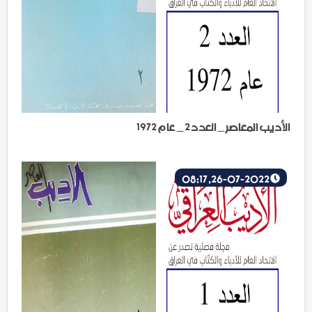
الأديب المعاصر _ العدد 2 _ عام 1972
26-07-2022, 08:17