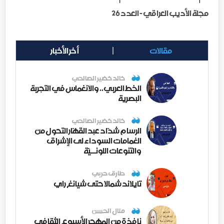
مجلة الأديب العراقي - العدد 26
مقالات
أخر الأخبار
خالد خضير الصالحي
الخط العربي.. والانغماس في التجربة
البصرية
خالد خضير الصالحي
الرسام شدّاد عبد القهّار التحول من
الغمامات السوداء لى الإشراق
والتنوعات اللونــيّة
طارق حربي
تايلاند شمالا حتى شيانغ راي
منال الحسن
نافذة من المهجر الأسبوع الثقافي