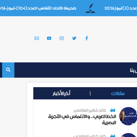
صحيفة الاتحاد الثقافي العدد(104)-تموز-2026
بنا
مقالات
أخر الأخبار
خالد خضير الصالحي
الخط العربي.. والانغماس في التجربة
البصرية
خالد خضير الصالحي