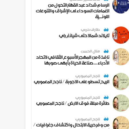
الرسام شدّاد عبد القهّار التحول من
الغمامات السوداء لى الإشراق والتنوعات
اللونــيّة
طارق حربي
تايلاند شمالا حتى شيانغ راي
منال الحسن
نافذة من المهجر الأسبوع الثقافي لاتحاد
الأدباء ... صناعة الحياة بأبهى صورها
ناجح المعموري
الريح تسطو على الاجوبة / ناجح المعموري
ناجح المعموري
طائرة مبللة فوق الارض / ناجح المعموري
ناجح المعموري
من وفر حرية الارتحال واكتشاف جغرافيات /