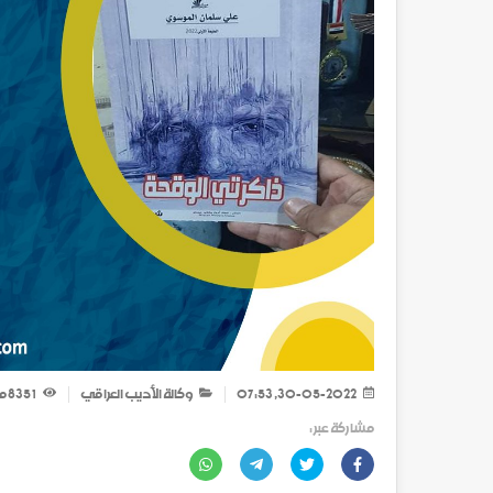
30-05-2022, 07:53
وكالة الأديب العراقي
1 835
م
مشاركة عبر :