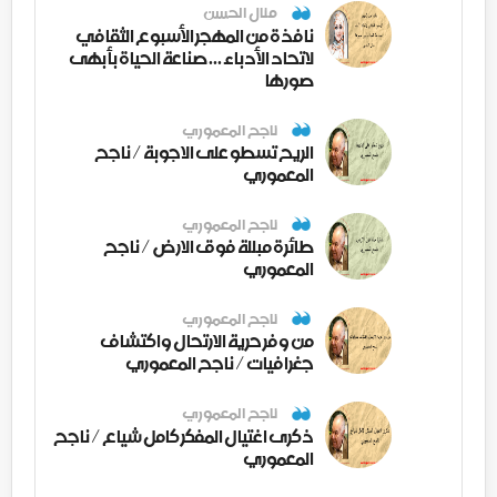
منال الحسن
نافذة من المهجر الأسبوع الثقافي
لاتحاد الأدباء ... صناعة الحياة بأبهى
صورها
ناجح المعموري
الريح تسطو على الاجوبة / ناجح
المعموري
ناجح المعموري
طائرة مبللة فوق الارض / ناجح
المعموري
ناجح المعموري
من وفر حرية الارتحال واكتشاف
جغرافيات / ناجح المعموري
ناجح المعموري
ذكرى اغتيال المفكر كامل شياع / ناجح
المعموري