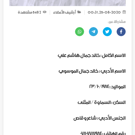
25-08-2020, 00:31
أرشيف الأعضاء
2 548
مشاهدة
مشاركة عبر :
الاسم الكامل : خالد جمال هاشم علي
الاسم الأدبي : خالد جمال الموسوي
المواليد : ٢٣/١٠/١٩٨٤
السكن : السماوة / المثنى
الجنس الأدبي : شاعر وقاص
رقم الهاتف : ٠٧٨٠٧٧٨١٩٨٤