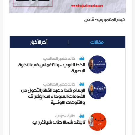
حيدر المعموري - قاص
مقالات
أخر الأخبار
خالد خضير الصالحي
الخط العربي.. والانغماس في التجربة
البصرية
خالد خضير الصالحي
الرسام شدّاد عبد القهّار التحول من
الغمامات السوداء لى الإشراق
والتنوعات اللونــيّة
طارق حربي
تايلاند شمالا حتى شيانغ راي