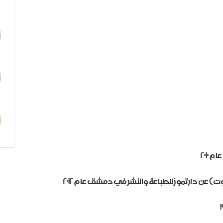
٢٠١٠
 دار تموز للطباعة والنشر في دمشق عام ٢٠١٢