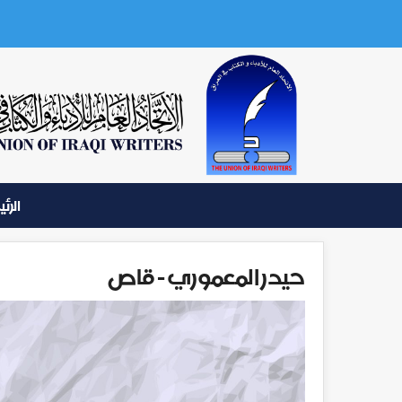
الرئ
حيدر المعموري - قاص