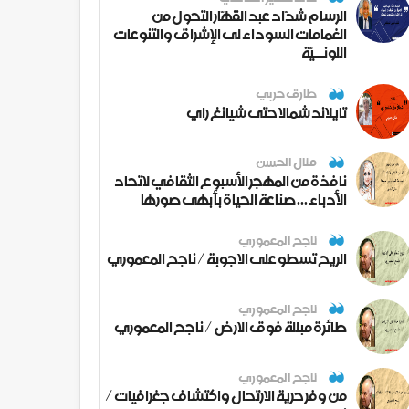
الرسام شدّاد عبد القهّار التحول من
الغمامات السوداء لى الإشراق والتنوعات
اللونــيّة
طارق حربي
تايلاند شمالا حتى شيانغ راي
منال الحسن
نافذة من المهجر الأسبوع الثقافي لاتحاد
الأدباء ... صناعة الحياة بأبهى صورها
ناجح المعموري
الريح تسطو على الاجوبة / ناجح المعموري
ناجح المعموري
طائرة مبللة فوق الارض / ناجح المعموري
ناجح المعموري
من وفر حرية الارتحال واكتشاف جغرافيات /