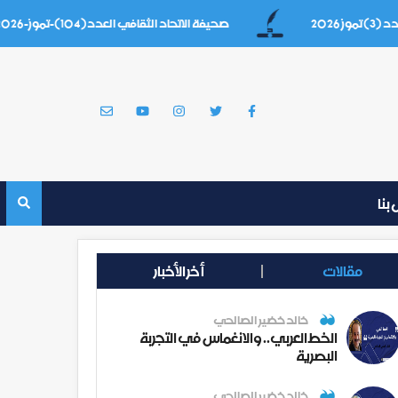
صحيفة الاتحاد الثقافي العدد(104)-تموز-2026
بنا
مقالات
أخر الأخبار
خالد خضير الصالحي
الخط العربي.. والانغماس في التجربة
البصرية
خالد خضير الصالحي