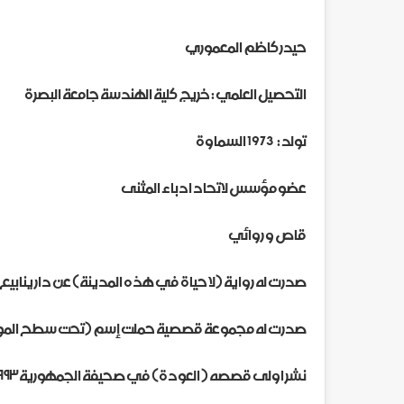
حيدر كاظم المعموري
التحصيل العلمي : خريج كلية الهندسة جامعة البصرة
تولد : 1973 السماوة
عضو مؤسس لاتحاد ادباء المثنى
قاص و روائي
صدرت له رواية (لا حياة في هذه المدينة) عن دار ينابيع عام 
صدرت له مجموعة قصصية حملت إسم (تحت سطح الموت) عن
نشر اولى قصصه ( العودة) في صحيفة الجمهورية ١٩٩٣