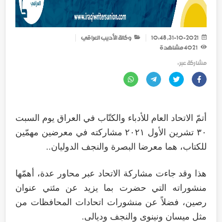
31-10-2021, 10:48
وكالة الأديب العراقي
1 402
مشاهدة
مشاركة عبر :
أتمّ الاتحاد العام للأدباء والكتّاب في العراق يوم السبت
٣٠ تشرين الأول ٢٠٢١ مشاركته في معرضين مهمّين
للكتاب، هما معرضا البصرة والنجف الدوليان..
هذا وقد جاءت مشاركة الاتحاد عبر محاور عدة، أهمّها
منشوراته التي حضرت بما يزيد عن مئتي عنوان
رصين، فضلاً عن منشورات اتحادات المحافظات من
مثل ميسان ونينوى والنجف وديالى.