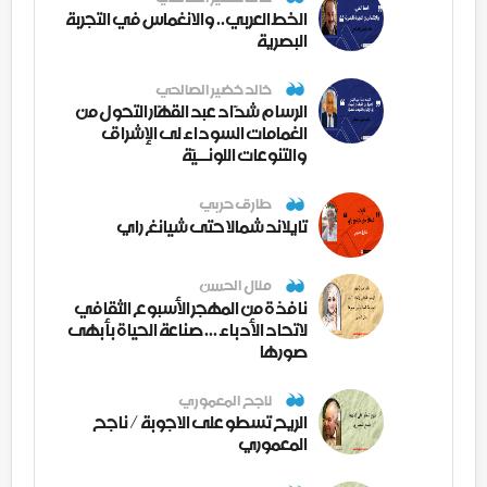
الخط العربي.. والانغماس في التجربة
البصرية
خالد خضير الصالحي
الرسام شدّاد عبد القهّار التحول من
الغمامات السوداء لى الإشراق
والتنوعات اللونــيّة
طارق حربي
تايلاند شمالا حتى شيانغ راي
منال الحسن
نافذة من المهجر الأسبوع الثقافي
لاتحاد الأدباء ... صناعة الحياة بأبهى
صورها
ناجح المعموري
الريح تسطو على الاجوبة / ناجح
المعموري