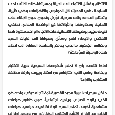
الانتظار، وفشل الانتماء الى الحياة بمسراتها، ظلت الانثى لدى
الساردة ، هي المحرك لكل المواجع، والانهزامات وهي كثيرة،
وتحتاج الى مدونات سردية، تؤرخ، وتدون، دون الابقاء على
الادلجة ومخاوفها، وانثيالاتها غير الواضحة المعالم، تحتفي
نعيمة مجيد، بوظيفتها الانسانية ذات الاتجاه الواحد، معتبرة هذا
الاخلاص والايمان اهم وسائل وصولها الى غايات السرد
ومعالمه الجمعية، ماالذي يدفع بالساردة المهارة الى اتخاذ
هذه الوسيلة المؤدلجة؟
لماذا تتقصد بأن لا تمنح شخوصها السردية حرية الاختيار،
وبخاصة وهي التي اختارتهم من امكنة وبيوت وازقة مختلفة
المشارب والاراء؟
داخل سرديات نعيمة مجيد القصيرة، ثمة اتجاه حركي واحد، هو
الذي يقود الصراع، وينميه اجتماعياً، دون ظهور صراعات
مشهدية آخرى ، تمنح السرد قوة تكافيء درامي، صراعات
الذات مع الفراغ لاتشد المتلقي اليها، لابد من وجود اطراف