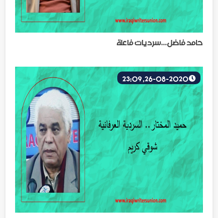
حامد فاضل...سرديات فاعلة
26-08-2020, 23:09