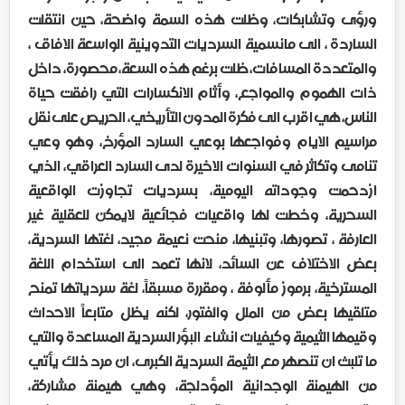
ورؤى وتشابكات، وظلت هذه السمة واضحة، حين انتقلت
الساردة ، الى مانسمية السرديات التدوينية الواسعة الافاق ،
والمتعددة المسافات، ظلت برغم هذه السعة، محصورة، داخل
ذات الهموم والمواجع، وأثام الانكسارات التي رافقت حياة
الناس، هي اقرب الى فكرة المدون التأريخي، الحريص على نقل
مراسيم الايام وفواجعها بوعي السارد المؤرخ، وهو وعي
تنامى وتكاثر في السنوات الاخيرة لدى السارد العراقي، الذي
ازدحمت وجوداته اليومية، بسرديات تجاوزت الواقعية
السحرية، وخطت لها واقعيات فجائعية لايمكن للعقلية غير
العارفة ، تصورها، وتبنيها، منحت نعيمة مجيد، لغتها السردية،
بعض الاختلاف عن السائد، لانها تعمد الى استخدام اللغة
المسترخية، برموز مألوفة ، ومقررة مسبقاً، لغة سردياتها تمنح
متلقيها بعض من الملل والفتور، لكنه يظل متابعاً الاحداث
وقيمها الثيمية وكيفيات انشاء البؤر السردية المساعدة والتي
ما تلبث ان تنصهر مع الثيمة السردية الكبرى، ان مرد ذلك يأتي
من الهيمنة الوجدانية المؤدلجة، وهي هيمنة مشاركة،