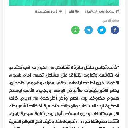
29-08-2020, 12:49
نقد
2 140
مشاهدة
مشاركة عبر :
*كانت، تجلس داخل دائرة لا تتقاطع، من الحوارات التي تحتدم،
ثم تتلاشى، وتعاود الانبثاق مثل مشاعل، تصفن امام هموم
الاخوة الذين ادلجت ايامهم احلام الفقراء، وهموم الكادحين،
يحلم الاكبر بكيفيات ملأ بياض الوقت، ويجيء الثاني ليمسح
هموم مخاوفه، بين الحلم وأخر، أكثر حدة من الايام، كانت
الصغيرة، ترى الى الكتب والمجلات ، متحسرة، اذ كانت تشعر ببطء
الايام وتثاقلها، وحين امسكت بأول روح كتابية سردية راوية،
انتقلت طفولتها دون ان تدري لماذا، وكيف لتلج العوالم السرية