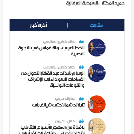
حميد المختار...السردية العرفانية
مقالات
أخر الأخبار
خالد خضير الصالحي
الخط العربي.. والانغماس في التجربة
البصرية
خالد خضير الصالحي
الرسام شدّاد عبد القهّار التحول من
الغمامات السوداء لى الإشراق
والتنوعات اللونــيّة
طارق حربي
تايلاند شمالا حتى شيانغ راي
منال الحسن
نافذة من المهجر الأسبوع الثقافي
لاتحاد الأدباء ... صناعة الحياة بأبهى