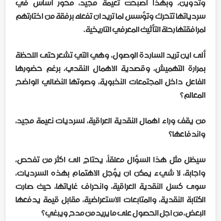
وتدوين، وبهذا اصبحت تعيمة مجيد، محور اساس في
سردياتها تتحرك وتؤسس لما تريد ان تفعله برفقة من اختارتهم
لمرافقتها رحلة التأثيث المعرفي التاريخية.
ألى اين تريد الساردة الوصول، وهي التي تشعر حتى اللحظة
بمرارة التهميش، وقصدية الاهمال النقدي، برغم حضورها
الفاعل داخل المجتمعات النخبوية، وصوتها النضالي الواضح
المعالم؟
من يقف وراء اهمال النقدية العراقية، لسرديات نعيمة مجيد،
واندفاعها؟
سيظل مثل هذا السؤال معلقاً، يحتاج الى اكثر من تفحص،
واجابة، لا شيء يمكن ان يؤجل الاهتمام بهذه السرديات،
سوى كسل النقدية العراقية، وانحراف غاياتها، حيث صارت
الكتابة النقدية، والمتابعات الاستعراضية، مقابل قيمة يدفعها
البعض، من اجل الحصول على ما يريد من مدح ويبغي؟