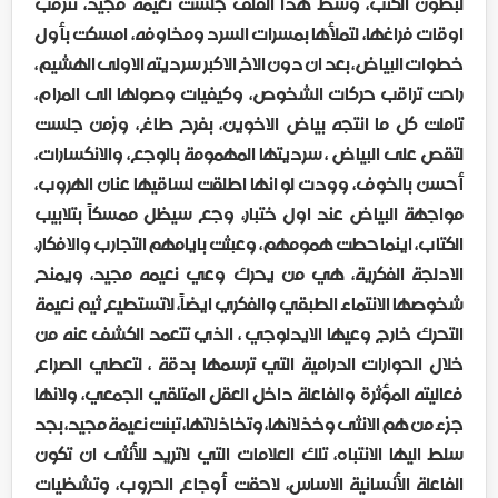
لبطون الكتب، وسط هذا القلق جلست نعيمه مجيد، تترقب
اوقات فراغها، لتملأها بمسرات السرد ومخاوفه، امسكت بأول
خطوات البياض، بعد ان دون الاخ الاكبر سرديته الاولى الهشيم،
راحت تراقب حركات الشخوص، وكيفيات وصولها الى المرام،
تاملت كل ما انتجه بياض الاخوين، بفرح طاغ، وزمن جلست
لتقص على البياض ، سرديتها المهمومة بالوجع، والانكسارات،
أحسن بالخوف، وودت لو انها اطلقت لساقيها عنان الهروب،
مواجهة البياض عند اول ختبار، وجع سيظل ممسكاً بتلابيب
الكتاب، اينما حطت همومهم، وعبثت بايامهم التجارب والافكار،
الادلجة الفكرية، هي من يحرك وعي نعيمه مجيد، ويمنح
شخوصها الانتماء الطبقي والفكري ايضاً، لاتستطيع ثيم نعيمة
التحرك خارج وعيها الايدلوجي ، الذي تتعمد الكشف عنه من
خلال الحوارات الدرامية التي ترسمها بدقة ، لتعطي الصراع
فعاليته المؤثرة والفاعلة داخل العقل المتلقي الجمعي، ولانها
جزء من هم الانثى وخذلانها، وتخاذلاتها، تبنت نعيمة مجيد، بجد
سلط اليها الانتباه، تلك العلامات التي لاتريد للأنثى ان تكون
الفاعلة الأنسانية الاساس، لاحقت أوجاع الحروب، وتشظيات