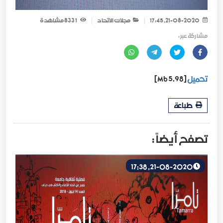
21-08-2020, 17:45
مجلات الاتحاد
1 833
مشاهدة
مشاركة عبر :
تحميل
[5.98 Mb]
طباعة
تصفح أيضاً :
21-08-2020, 17:38