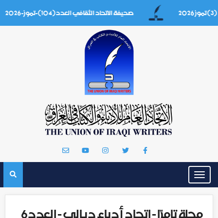
صحيفة الاتحاد الثقافي العدد(104)-تموز-2026
Toggle
navigation
مجلة تامرّا - اتحاد أدباء ديالى - العدد6