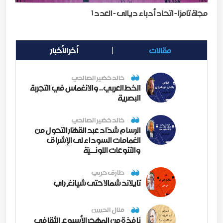
مجلة تامرّا - اتحاد أدباء ديالى - العدد 1
مقالات
أخر الأخبار
خالد خضير الصالحي
الخط العربي.. والانغماس في التجربة
البصرية
خالد خضير الصالحي
الرسام شدّاد عبد القهّار التحول من
الغمامات السوداء لى الإشراق
والتنوعات اللونــيّة
طارق حربي
تايلاند شمالا حتى شيانغ راي
منال الحسن
نافذة من المهجر الأسبوع الثقافي