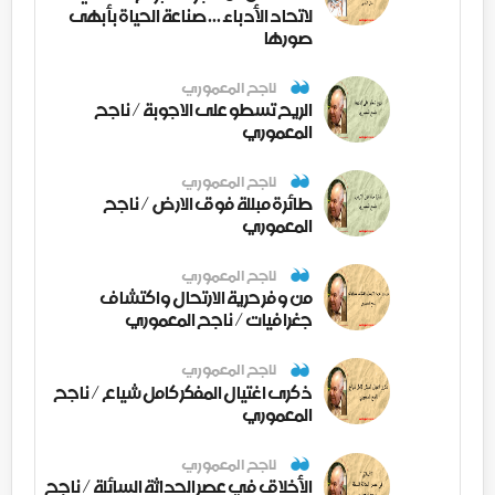
لاتحاد الأدباء ... صناعة الحياة بأبهى
صورها
ناجح المعموري
الريح تسطو على الاجوبة / ناجح
المعموري
ناجح المعموري
طائرة مبللة فوق الارض / ناجح
المعموري
ناجح المعموري
من وفر حرية الارتحال واكتشاف
جغرافيات / ناجح المعموري
ناجح المعموري
ذكرى اغتيال المفكر كامل شياع / ناجح
المعموري
ناجح المعموري
الأخلاق في عصر الحداثة السائلة / ناجح