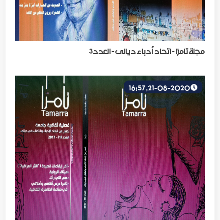
مجلة تامرّا - اتحاد أدباء ديالى - العدد3
21-08-2020, 16:57