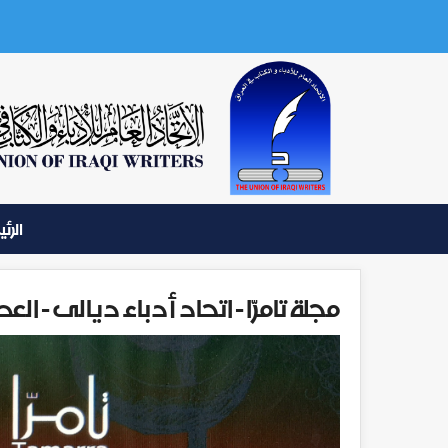
الرئ
مجلة تامرّا - اتحاد أدباء ديالى - العدد