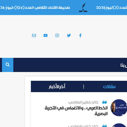
20
صحيفة الاتحاد الثقافي العدد(104)-تموز-2026
بنا
مقالات
أخر الأخبار
خالد خضير الصالحي
الخط العربي.. والانغماس في التجربة
البصرية
خالد خضير الصالحي