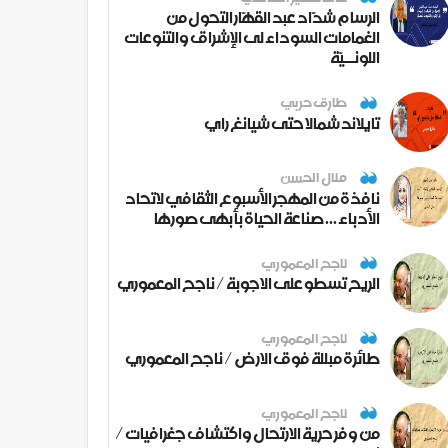
الرسام شدّاد عبد القهّار التحول من
الغمامات السوداء لى الإشراق والتنوعات
اللونــيّة
طارق حربي
تايلاند شمالا حتى شيانغ راي
منال الحسن
نافذة من المهجر الأسبوع الثقافي لاتحاد
الأدباء ... صناعة الحياة بأبهى صورها
ناجح المعموري
الريح تسطو على الاجوبة / ناجح المعموري
ناجح المعموري
طائرة مبللة فوق الارض / ناجح المعموري
ناجح المعموري
من وفر حرية الارتحال واكتشاف جغرافيات /