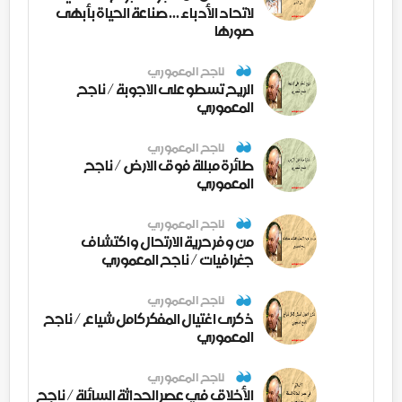
لاتحاد الأدباء ... صناعة الحياة بأبهى
صورها
ناجح المعموري
الريح تسطو على الاجوبة / ناجح
المعموري
ناجح المعموري
طائرة مبللة فوق الارض / ناجح
المعموري
ناجح المعموري
من وفر حرية الارتحال واكتشاف
جغرافيات / ناجح المعموري
ناجح المعموري
ذكرى اغتيال المفكر كامل شياع / ناجح
المعموري
ناجح المعموري
الأخلاق في عصر الحداثة السائلة / ناجح