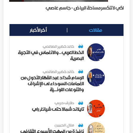
لكي لا تنكسر مساحة البياض - جاسم عاصي
مقالات
أخر الأخبار
خالد خضير الصالحي
الخط العربي.. والانغماس في التجربة
البصرية
خالد خضير الصالحي
الرسام شدّاد عبد القهّار التحول من
الغمامات السوداء لى الإشراق
والتنوعات اللونــيّة
طارق حربي
تايلاند شمالا حتى شيانغ راي
منال الحسن
نافذة من المهجر الأسبوع الثقافي