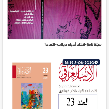
مجلة تامرّا - اتحاد أدباء ديالى - العدد 1
7-08-2020, 16:39