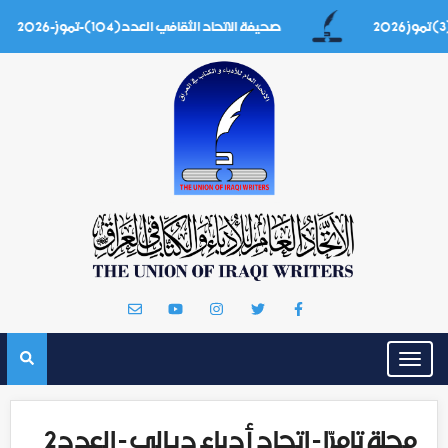
صحيفة الاتحاد الثقافي العدد(104)-تموز-2026
Toggle
navigation
مجلة تامرّا - اتحاد أدباء ديالى - العدد2