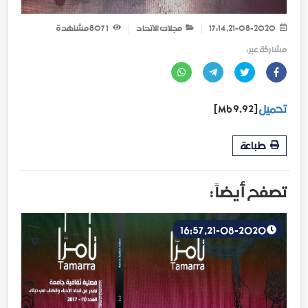
21-08-2020, 17:14
مجلات الاتحاد
1 807
مشاهدة
مشاركة عبر :
تحميل
[9.92 Mb]
طباعة
تصفح أيضاً :
21-08-2020, 16:57