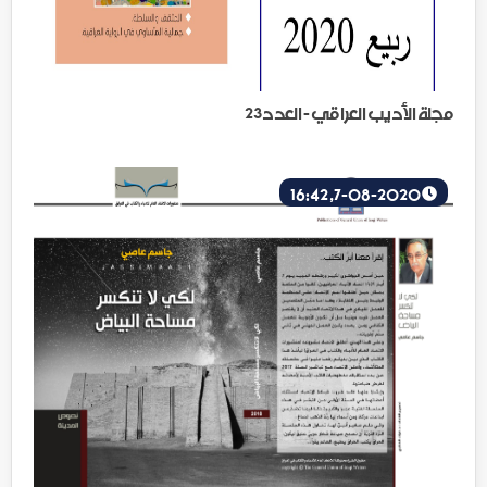
مجلة الأديب العراقي - العدد23
7-08-2020, 16:42