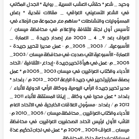
وحيد _ شعر * حقائب العشب السرية _ رواية * الجدل المكاني
في الشعر التسعيني العراقي _ مقالات نقدية * بعض
المسؤوليات والنشاطات * ساهم مع مجموعة من الزملاء في
تأسيس أول لجنة للثقافة والإعلام في محافظة ميسان /
العراق بعد 9_ 4 _ 2003 مع إصدار جريدة _ العمارة _
الأسبوعية. / 2003_ 2005_م • عمل مديرا لتحرير جريدة -
العمارة - الأسبوعية التي صدرت في محافظة ميسان / 2003_
2005_م • عمل في هيأة تحرير جريدة - إبداع - الثقافية / اتحاد
الأدباء والكتاب العراقيين في ميسان 2003 _2005م * عمل
بصفة سكرتير تحرير في جريدة الرابعة 2007 _ 2013 م / بغداد *
مدير تحرير جريدة الرأي اليومية ووكالة الرأي الدولية للأنباء /
بغداد * عمل محررا في وكالة _ إينانا المستقلة للأنباء 2011 _
2012 م / بغداد • مسؤول العلاقات الخارجية في الاتحاد العام
للأدباء والكتاب العراقيين _محافظة ميسان / 2005 _2010 م •
النائب الأول لرئيس اتحاد الصحفيين العراقيين في محافظة
ميسان _ العراق 2005 _ 2009 م * عمل في لجان تحكيم عدّة
لمسابقات إبداعية داخل المحافظة .