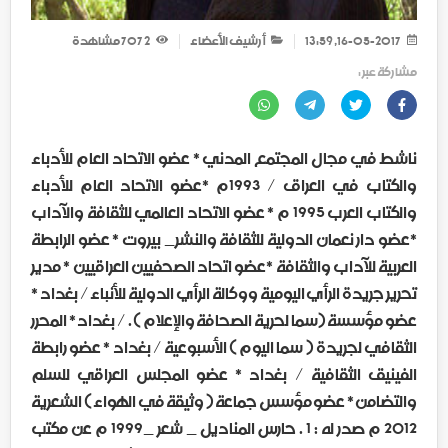
16-05-2017, 13:59
أرشيف الأعضاء
2 707
مشاهدة
مشاركة عبر :
ناشط في مجال المجتمع المدني * عضو الاتحاد العام للأدباء
والكتاب في العراق / 1993م *عضو الاتحاد العام للأدباء
والكتاب العرب 1995 م * عضو الاتحاد العالمي للثقافة والآداب
*عضو دار نعمان الدولية للثقافة والنشر_ بيروت * عضو الرابطة
العربية للآداب والثقافة *عضو اتحاد الصحفيين العراقيين * مدير
تحرير جريدة الرأي اليومية ووكالة الرأي الدولية للأنباء / بغداد *
عضو مؤسسة (سما لحرية الصحافة والإعلام ) . / بغداد * المحرر
الثقافي لجريدة ( سما اليوم ) الأسبوعية / بغداد * عضو رابطة
الفينيق الثقافية / بغداد * عضو المجلس العراقي للسلم
والتضامن * عضو مؤسس جماعة ( وثيقة في الهواء ) الشعرية
2012 م صدر له : 1 . حارس المناديل _ شعر _1999 م عن مكتب