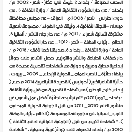
المدى للطباعة / بغداد 2 .غيمة في عكاز - شعر - 2002 م/
بغداد / عن دار الشؤون الثقافية العامة / وزارة الثقافة 3 . من
دون احتراس _ شعر / 2008م _ العراق – عن مجلس محافظة
ميسان –اللجنة الثقافية 4. وثيقة في الهواء / مجموعة شعرية
مشتركة لثمانية شعراء / 2012 م / عن دار جان للنشر / ألمانيا 5.
الحالم .. بثياب المهنة – شعر - 2012_ عن دار الشؤون الثقافية
العامة / وزارة الثقافة _ بغداد 6. صديقنا خط الأفق / 2018 م /
دار ضفاف للطباعة والنشر والتوزيع حصل الشاعر على جوائز
إبداعية محلية وعربية ودولية مع شهادات تقديرية عديدة من
بينها : جائزة _ ناجي نعمان _ الدولية للإبداع _ 2009 _ بيروت .
جائزة الشاعر الكبير ( أدونيس ) لقصيدة النثر العربية 2014 م درع (
إبداع خارج الوطن ) مع شهادة تقديرية من قبل وزارة الثقافة
/ بغداد _ تموز 2011م * تم ترشيحه لجائزة أفضل عمل شعري غير
منشور للعام 2010_ 2011 من قبل الجمعية الدولية للمبدعين
العرب_ اسبانيا ، عن مجموعته الموسومة ( الحالم.. بثياب المهنة
). * شهادة تكريم من قبل (الجمعية العراقية لدعم الثقافة )
2010 م / بغداد لحصوله على جوائز عربية ودولية . * شهادة