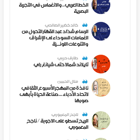
الخط العربي.. والانغماس في التجربة
البصرية
خالد خضير الصالحي
الرسام شدّاد عبد القهّار التحول من
الغمامات السوداء لى الإشراق
والتنوعات اللونــيّة
طارق حربي
تايلاند شمالا حتى شيانغ راي
منال الحسن
نافذة من المهجر الأسبوع الثقافي
لاتحاد الأدباء ... صناعة الحياة بأبهى
صورها
ناجح المعموري
الريح تسطو على الاجوبة / ناجح
المعموري