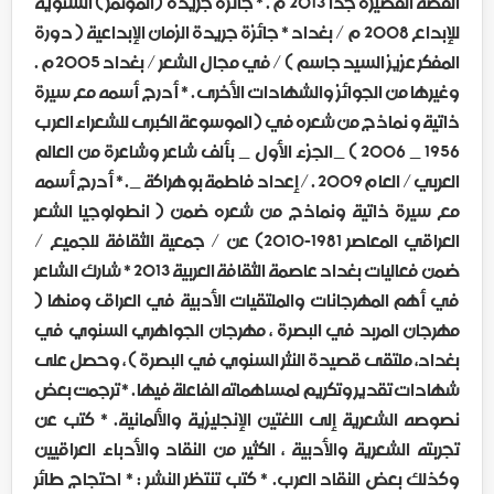
القصة القصيرة جدا 2013 م . * جائزة جريدة (المؤتمر ) السنوية
للإبداع 2008 م / بغداد * جائزة جريدة الزمان الإبداعية ( دورة
المفكر عزيز السيد جاسم ) / في مجال الشعر / بغداد 2005م .
وغيرها من الجوائز والشهادات الأخرى . * أدرج أسمه مع سيرة
ذاتية و نماذج من شعره في ( الموسوعة الكبرى للشعراء العرب
1956 _ 2006 ) _الجزء الأول _ بألف شاعر وشاعرة من العالم
العربي / العام 2009 . / إعداد فاطمة بو هراكة _. * أدرج أسمه
مع سيرة ذاتية ونماذج من شعره ضمن ( انطولوجيا الشعر
العراقي المعاصر 1981-2010) عن / جمعية الثقافة للجميع /
ضمن فعاليات بغداد عاصمة الثقافة العربية 2013 * شارك الشاعر
في أهم المهرجانات والملتقيات الأدبية في العراق ومنها (
مهرجان المربد في البصرة ، مهرجان الجواهري السنوي في
بغداد، ملتقى قصيدة النثر السنوي في البصرة ) ، وحصل على
شهادات تقدير وتكريم لمساهماته الفاعلة فيها . * ترجمت بعض
نصوصه الشعرية إلى اللغتين الإنجليزية والألمانية. * كتب عن
تجربته الشعرية والأدبية ، الكثير من النقاد والأدباء العراقيين
وكذلك بعض النقاد العرب. * كتب تنتظر النشر : * احتجاج طائر