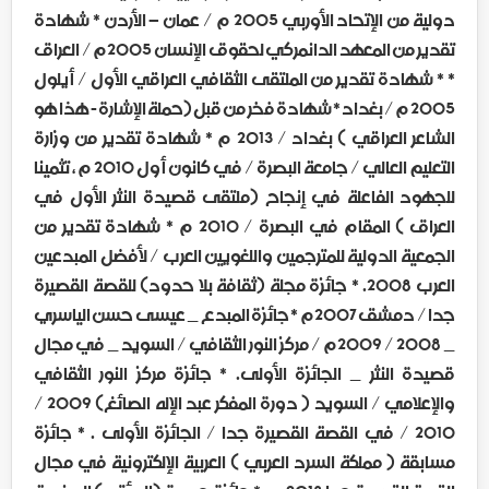
دولية من الإتحاد الأوربي 2005 م / عمان – الأردن * شهادة
تقدير من المعهد الدانمركي لحقوق الإنسان 2005م / العراق
* * شهادة تقدير من الملتقى الثقافي العراقي الأول / أيلول
2005 م / بغداد * شهادة فخر من قبل (حملة الإشارة - هذا هو
الشاعر العراقي ) بغداد / 2013 م * شهادة تقدير من وزارة
التعليم العالي / جامعة البصرة / في كانون أول 2010 م ، تثمينا
للجهود الفاعلة في إنجاح (ملتقى قصيدة النثر الأول في
العراق ) المقام في البصرة / 2010 م * شهادة تقدير من
الجمعية الدولية للمترجمين واللغويين العرب / لأفضل المبدعين
العرب 2008. * جائزة مجلة (ثقافة بلا حدود) للقصة القصيرة
جدا / دمشق 2007م * جائزة المبدع _ عيسى حسن الياسري
_ 2008 / 2009م / مركز النور الثقافي / السويد _ في مجال
قصيدة النثر _ الجائزة الأولى. * جائزة مركز النور الثقافي
والإعلامي / السويد ( دورة المفكر عبد الإله الصائغ) 2009 /
2010 / في القصة القصيرة جدا / الجائزة الأولى . * جائزة
مسابقة ( مملكة السرد العربي ) العربية الإلكترونية في مجال